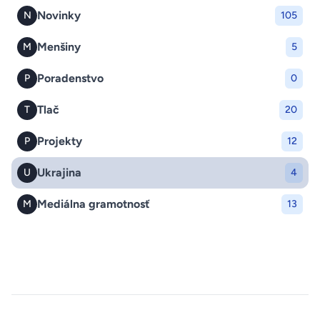
Novinky
N
105
Menšiny
M
5
Poradenstvo
P
0
Tlač
T
20
Projekty
P
12
Ukrajina
U
4
Mediálna gramotnosť
M
13