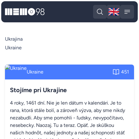
🇬🇧
MEMO98
Engli
Open search
Open
Ukrajina
Ukraine
Ukraine
451
Stojíme pri Ukrajine
4 roky, 1461 dní. Nie je len dátum v kalendári. Je to
rana, ktorá stále bolí, a zároveň výzva, aby sme nikdy
nezabudli. Aby sme pomohli - ľudsky, nevypočítavo,
nesebecky. Naozaj. Tu a teraz. Opäť. Je skúškou
našich hodnôt, našej jednoty a našej schopnosti stáť