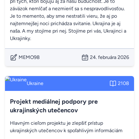
pri tých, ktorí bojujú aj za našu budúcnosť. Je to
záväzok nemlčať a nezmieriť sa s nespravodlivosťou.
Je to memento, aby sme nestratili vieru, že aj po
najtemnejšej noci prichádza svitanie. Ukrajina je aj
naša. A my stojíme pri nej. Stojíme pri vás, Ukrajinci a
Ukrajinky.
MEMO98
24. februára 2026
Ukraine
2108
Projekt mediálnej podpory pre
ukrajinských utečencov
Hlavným cieľom projektu je zlepšiť prístup
ukrajinských utečencov k spoľahlivým informáciám