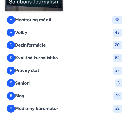
Monitoring médií
M
48
Voľby
V
43
Dezinformácie
D
20
Kvalitná žurnalistika
K
52
Právny štát
P
37
Seniori
S
5
Blog
B
19
Mediálny barometer
M
32