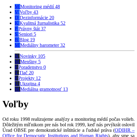
M
Monitoring médií
48
V
Voľby
43
D
Dezinformácie
20
K
Kvalitná žurnalistika
52
P
Právny štát
37
S
Seniori
5
B
Blog
19
M
Mediálny barometer
32
N
Novinky
105
M
Menšiny
5
P
Poradenstvo
0
T
Tlač
20
P
Projekty
12
U
Ukrajina
4
M
Mediálna gramotnosť
13
Voľby
Od roku 1998 realizujeme analýzy a monitoring médií počas volieb.
Dôležitým míľnikom pre nás bol rok 1999, keď nás prvýkrát oslovil
Úrad OBSE pre demokratické inštitúcie a ľudské práva (
ODIHR –
Office for Democratic Institutions and Human Rights
), aby sme sa