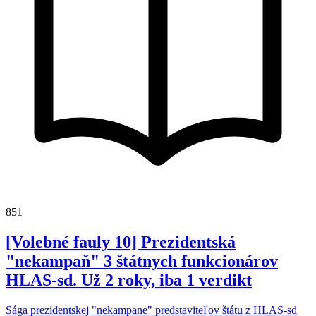
851
[Volebné fauly 10] Prezidentská
"nekampaň" 3 štátnych funkcionárov
HLAS-sd. Už 2 roky, iba 1 verdikt
Sága prezidentskej "nekampane" predstaviteľov štátu z HLAS-sd