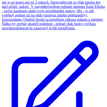
nie je na konci ani po 2 rokoch. Spravodlivosti sa však predsa len
darí učiniť zadosť. V najviditeľnejšom prípade ministra Šutaj Eštoka
- počas kampane platil svoje prezidentské statusy 38x - je náš
volebný podnet už na súde (správna žaloba prokuratúry).
Europoslanec Ondruš dostal za porušenie zákona pokutu a minister
Šaško by zrejme skončil podobne - prípad však bude s veľkou
pravdepodobnosťou zastavený kvôli premlčaniu.