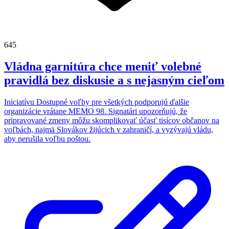
645
Vládna garnitúra chce meniť volebné
pravidlá bez diskusie a s nejasným cieľom
Iniciatívu Dostupné voľby pre všetkých podporujú ďalšie
organizácie vrátane MEMO 98. Signatári upozorňujú, že
pripravované zmeny môžu skomplikovať účasť tisícov občanov na
voľbách, najmä Slovákov žijúcich v zahraničí, a vyzývajú vládu,
aby nerušila voľbu poštou.