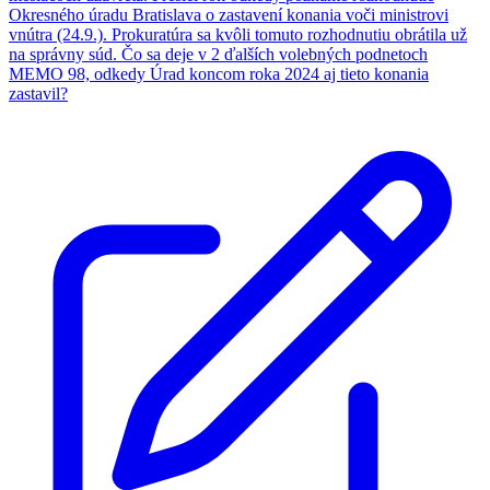
Okresného úradu Bratislava o zastavení konania voči ministrovi
vnútra (24.9.). Prokuratúra sa kvôli tomuto rozhodnutiu obrátila už
na správny súd. Čo sa deje v 2 ďalších volebných podnetoch
MEMO 98, odkedy Úrad koncom roka 2024 aj tieto konania
zastavil?