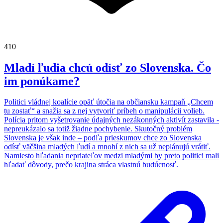
410
Mladí ľudia chcú odísť zo Slovenska. Čo
im ponúkame?
Politici vládnej koalície opäť útočia na občiansku kampaň „Chcem
tu zostať“ a snažia sa z nej vytvoriť príbeh o manipulácii volieb.
Polícia pritom vyšetrovanie údajných nezákonných aktivít zastavila -
nepreukázalo sa totiž žiadne pochybenie. Skutočný problém
Slovenska je však inde – podľa prieskumov chce zo Slovenska
odísť väčšina mladých ľudí a mnohí z nich sa už neplánujú vrátiť.
Namiesto hľadania nepriateľov medzi mladými by preto politici mali
hľadať dôvody, prečo krajina stráca vlastnú budúcnosť.