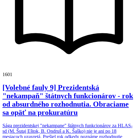
1601
[Volebné fauly 9] Prezidentská
"nekampaň" štátnych funkcionárov - rok
od absurdného rozhodnutia. Obraciame
sa opäť na prokuratúru
Sága prezidentskej "nekampane" štátnych funkcionárov za HLAS-
sd (M. Šutaj Eštok, B. Ondruš a K. Šaško) nie je ani po 18
mesiacoch uzavretá. Prešiel rok odkedy poznáme rozhodnutie