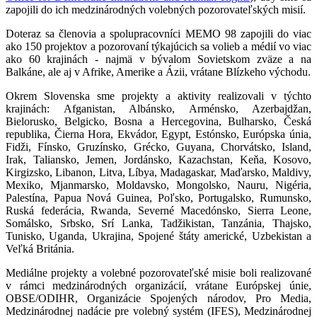
zapojili do ich medzinárodných volebných pozorovateľských misií.
Doteraz sa členovia a spolupracovníci MEMO 98 zapojili do viac
ako 150 projektov a pozorovaní týkajúcich sa volieb a médií vo viac
ako 60 krajinách - najmä v bývalom Sovietskom zväze a na
Balkáne, ale aj v Afrike, Amerike a Ázii, vrátane Blízkeho východu.
Okrem Slovenska sme projekty a aktivity realizovali v týchto
krajinách: Afganistan, Albánsko, Arménsko, Azerbajdžan,
Bielorusko, Belgicko, Bosna a Hercegovina, Bulharsko, Česká
republika, Čierna Hora, Ekvádor, Egypt, Estónsko, Európska únia,
Fidži, Fínsko, Gruzínsko, Grécko, Guyana, Chorvátsko, Island,
Irak, Taliansko, Jemen, Jordánsko, Kazachstan, Keňa, Kosovo,
Kirgizsko, Libanon, Litva, Líbya, Madagaskar, Maďarsko, Maldivy,
Mexiko, Mjanmarsko, Moldavsko, Mongolsko, Nauru, Nigéria,
Palestína, Papua Nová Guinea, Poľsko, Portugalsko, Rumunsko,
Ruská federácia, Rwanda, Severné Macedónsko, Sierra Leone,
Somálsko, Srbsko, Srí Lanka, Tadžikistan, Tanzánia, Thajsko,
Tunisko, Uganda, Ukrajina, Spojené štáty americké, Uzbekistan a
Veľká Británia.
Mediálne projekty a volebné pozorovateľské misie boli realizované
v rámci medzinárodných organizácií, vrátane Európskej únie,
OBSE/ODIHR, Organizácie Spojených národov, Pro Media,
Medzinárodnej nadácie pre volebný systém (IFES), Medzinárodnej