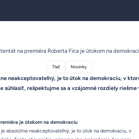
tentát na premiéra Roberta Fica je útokom na demokrac
Tlač
Novinky
tne neakceptovateľný, je to útok na demokraciu, v ktore
 súhlasiť, rešpektujme sa a vzájomné rozdiely riešme v
premiéra je útokom na demokraciu
je absolútne neakceptovateľný, je to útok na demokraciu, v