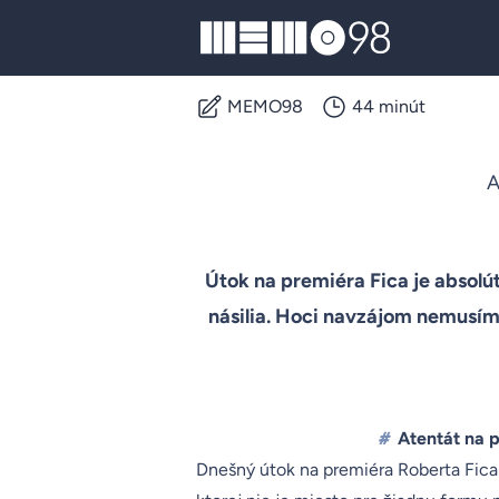
MEMO98
MEMO98
44 minút
A
Útok na premiéra Fica je absolú
násilia. Hoci navzájom nemusíme
#
Atentát na 
Dnešný útok na premiéra Roberta Fica 