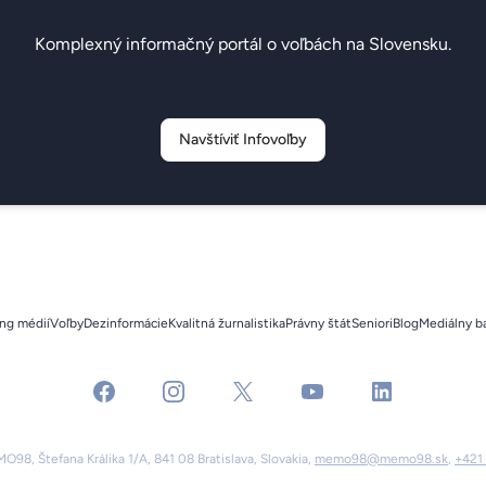
Komplexný informačný portál o voľbách na Slovensku.
Navštíviť Infovoľby
ng médií
Voľby
Dezinformácie
Kvalitná žurnalistika
Právny štát
Seniori
Blog
Mediálny b
facebook
instagram
x
youtube
linkedin
98, Štefana Králika 1/A, 841 08 Bratislava, Slovakia,
memo98@memo98.sk
,
+421