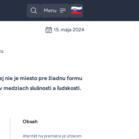
🇸🇰
Menu
Slovak
Open search
Open menu
15. mája 2024
iu
j nie je miesto pre žiadnu formu
 medziach slušnosti a ľudskosti.
Obsah
Atentát na premiéra je útokom