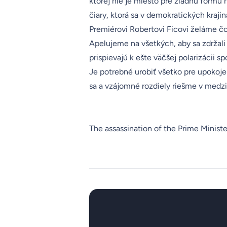
ktorej nie je miesto pre žiadnu formu
čiary, ktorá sa v demokratických kraji
Premiérovi Robertovi Ficovi želáme čo
Apelujeme na všetkých, aby sa zdržal
prispievajú k ešte väčšej polarizácii spo
Je potrebné urobiť všetko pre upokoj
sa a vzájomné rozdiely riešme v medzia
The assassination of the Prime Ministe