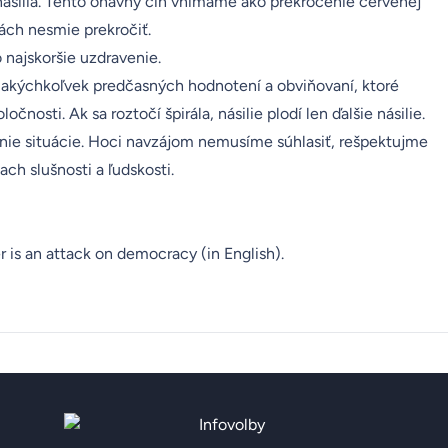
 násilia. Tento ohavný čin vnímame ako prekročenie červenej
nách nesmie prekročiť.
 najskoršie uzdravenie.
i akýchkoľvek predčasných hodnotení a obviňovaní, ktoré
ločnosti. Ak sa roztočí špirála, násilie plodí len ďalšie násilie.
enie situácie. Hoci navzájom nemusíme súhlasiť, rešpektujme
ch slušnosti a ľudskosti.
r is an attack on democracy (
in English
).