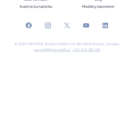
Kvalitná žurnalistika
Mediálny barometer
facebook
instagram
x
youtube
linkedin
© 2026 MEMO98, Štefana Králika 1/A, 841 08 Bratislava, Slovakia,
memo98@memo98.sk
,
+421 903 581 591