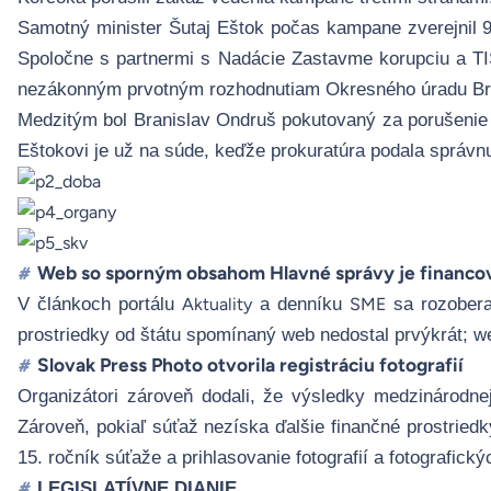
Samotný minister Šutaj Eštok počas kampane zverejnil 9 
Spoločne s partnermi s Nadácie Zastavme korupciu a TIS 
nezákonným prvotným rozhodnutiam Okresného úradu Bra
Medzitým bol Branislav Ondruš pokutovaný za porušenie z
Eštokovi je už na súde, keďže prokuratúra podala správn
Web so sporným obsahom Hlavné správy je financov
#
V článkoch portálu
a denníku
sa rozoberal
Aktuality
SME
prostriedky od štátu spomínaný web nedostal prvýkrát; w
Slovak Press Photo otvorila registráciu fotografií
#
Organizátori zároveň dodali, že výsledky medzinárodnej 
Zároveň, pokiaľ súťaž nezíska ďalšie finančné prostriedky
15. ročník súťaže a prihlasovanie fotografií a fotografický
LEGISLATÍVNE DIANIE
#