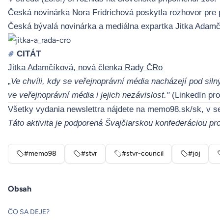
Česká novinárka Nora Fridrichová poskytla rozhovor pre 
Česká bývalá novinárka a mediálna expartka Jitka Adamč
CITÁT
#
Jitka Adamčíková, nová členka Rady ČRo
„
V
e chvíli, kdy se veřejnoprávní média nacházejí pod siln
ve veřejnoprávní média i jejich nezávislost."
(
LinkedIn prof
Všetky vydania newslettra nájdete na
memo98.sk/sk
, v s
Táto aktivita je podporená Švajčiarskou konfederáciou p
#memo98
#stvr
#stvr-council
#joj
Obsah
ČO SA DEJE?