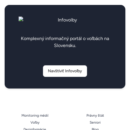
Komplexný informačný portál o voľbách na
Slovensku.
Navštíviť Infovoľby
Monitoring médií
Právny štát
Voľby
Seniori
Dezinformácie
Blog