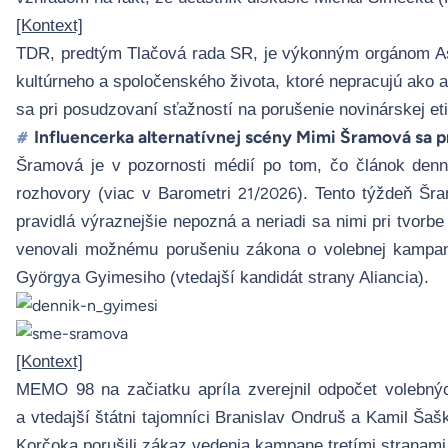
[Kontext]
TDR, predtým Tlačová rada SR, je
výkonným orgánom Aso
kultúrneho a spoločenského života, ktoré nepracujú ako a
sa pri posudzovaní sťažností na porušenie novinárskej eti
Influencerka alternatívnej scény Mimi Šramová sa p
#
Šramová je v pozornosti médií po tom, čo článok denn
rozhovory (viac v Barometri
). Tento týždeň Šr
21/2026
pravidlá výraznejšie nepozná a neriadi sa nimi pri tvor
venovali možnému porušeniu zákona o volebnej kampani 
Györgya Gyimesiho (vtedajší kandidát strany Aliancia).
[Kontext]
MEMO 98 na začiatku apríla zverejnil
odpočet volebný
a vtedajší štátni tajomníci Branislav Ondruš a Kamil Ša
Korčoka porušili zákaz vedenia kampane tretími stranami