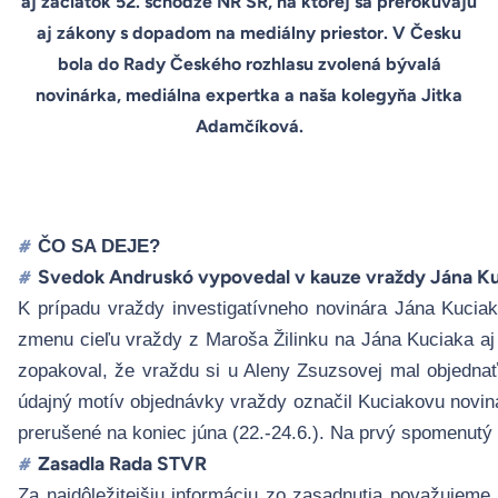
aj začiatok 52. schôdze NR SR, na ktorej sa prerokúvaju
aj zákony s dopadom na mediálny priestor. V Česku
bola do Rady Českého rozhlasu zvolená bývalá
novinárka, mediálna expertka a naša kolegyňa Jitka
Adamčíková.
ČO SA DEJE?
#
Svedok Andruskó vypovedal v kauze vraždy Jána Ku
#
K prípadu vraždy investigatívneho novinára Jána Kuciak
zmenu cieľu vraždy z Maroša Žilinku na Jána Kuciaka aj 
zopakoval, že vraždu si u Aleny Zsuzsovej mal objedna
údajný motív objednávky vraždy označil Kuciakovu noviná
prerušené na koniec júna (22.-24.6.). Na prvý spomenutý
Zasadla Rada STVR
#
Za najdôležitejšiu informáciu zo zasadnutia považujem