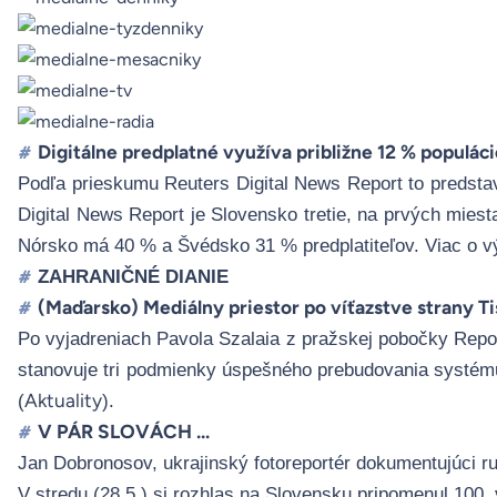
Digitálne predplatné využíva približne 12 % populác
#
Podľa prieskumu Reuters Digital News Report to predstavu
Digital News Report je Slovensko tretie
, n
a prvých miest
Nórsko má 40 % a Švédsko 31 % predplatiteľov.
Viac o v
ZAHRANIČNÉ DIANIE
#
(Maďarsko) Mediálny priestor po víťazstve strany T
#
Po vyjadreniach Pavola Szalaia z pražskej pobočky Repo
stanovuje tri podmienky úspešného prebudovania systému:
(
Aktuality
).
V PÁR SLOVÁCH …
#
Jan Dobronosov, ukrajinský fotoreportér dokumentujúci r
V stredu (28.5.) si rozhlas na Slovensku pripomenul 100. v