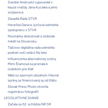
Svedok Andruskó vypovedal v
kauze vraždy Jána Kuciaka a jeho
snúbenice
Zasadla Rada STVR
Herečka Danica Jurčová odmietla
spoluprácu s STVR
Novinárky diskutovali o slobode
médií na Slovensku
Tlačovo-digitálna rada odmietla
podnet voči relácii Na telo
Influencerka alternatívnej scény
Mimi Šramová sa priznala k
úväzkom pre štát
Web so sporným obsahom Hlavné
správy je financovaný aj od štátu
Slovak Press Photo otvorila
registráciu fotografií
LEGISLATÍVNE DIANIE
Začala sa 52. schôdza NR SR