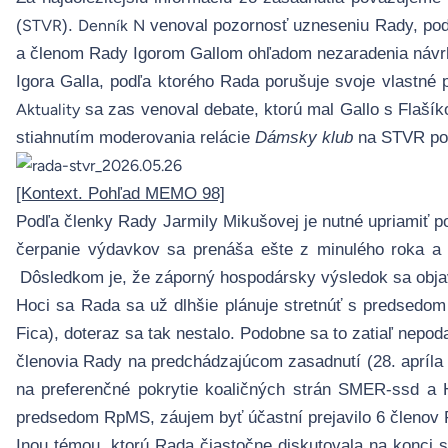
(
).
venoval pozornosť uzneseniu Rady, pod
STVR
Denník N
a členom Rady Igorom Gallom ohľadom nezaradenia návrhu
Igora Galla, podľa ktorého Rada porušuje svoje vlastné
sa zas venoval debate, ktorú mal Gallo s Flaší
Aktuality
stiahnutím moderovania relácie
Dámsky klub
na STVR po 
[Kontext. Pohľad MEMO 98]
Podľa členky Rady Jarmily Mikušovej je nutné upriamiť p
čerpanie výdavkov sa prenáša ešte z minulého roka a 
Dôsledkom je, že záporný hospodársky výsledok sa objav
Hoci sa Rada sa už dlhšie plánuje stretnúť s predsedom
Fica), doteraz sa tak nestalo. Podobne sa to zatiaľ ne
členovia Rady na predchádzajúcom zasadnutí (
28. apríla
na preferenčné pokrytie koaličných strán SMER-ssd a H
predsedom RpMS, záujem byť účastní prejavilo 6 členov 
Inou témou, ktorú Rada čiastočne diskutovala na konci 