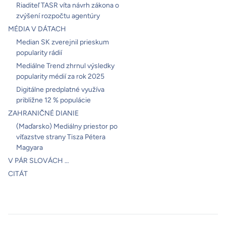
Riaditeľ TASR víta návrh zákona o
zvýšení rozpočtu agentúry
MÉDIA V DÁTACH
Median SK zverejnil prieskum
popularity rádií
Mediálne Trend zhrnul výsledky
popularity médií za rok 2025
Digitálne predplatné využíva
približne 12 % populácie
ZAHRANIČNÉ DIANIE
(Maďarsko) Mediálny priestor po
víťazstve strany Tisza Pétera
Magyara
V PÁR SLOVÁCH …
CITÁT