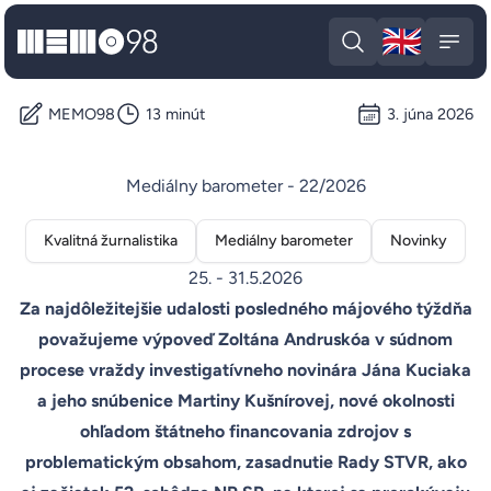
🇬🇧
MEMO98
Engli
Open search
Open
MEMO98
13 minút
3. júna 2026
Mediálny barometer - 22/2026
Kvalitná žurnalistika
Mediálny barometer
Novinky
25. - 31.5.2026
Za najdôležitejšie udalosti posledného májového týždňa
považujeme výpoveď Zoltána Andruskóa v súdnom
procese vraždy investigatívneho novinára Jána Kuciaka
a jeho snúbenice Martiny Kušnírovej, nové okolnosti
ohľadom štátneho financovania zdrojov s
problematickým obsahom, zasadnutie Rady STVR, ako