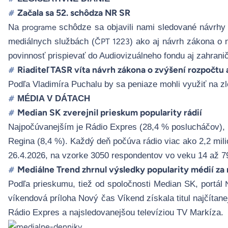
Začala sa 52. schôdza NR SR
#
Na
schôdze sa objavili nami sledované návrhy 
programe
mediálnych službách (
) ako aj návrh zákona o
ČPT 1223
povinnosť prispievať do Audiovizuálneho fondu aj zahran
Riaditeľ TASR víta návrh zákona o zvýšení rozpočtu
#
Podľa Vladimíra Puchalu by sa peniaze mohli využiť na z
MÉDIA V DÁTACH
#
Median SK zverejnil prieskum popularity rádií
#
Najpočúvanejším je Rádio Expres (28,4 % poslucháčov), n
Regina (8,4 %).
Každý deň počúva rádio viac ako 2,2 mili
26.
4.2026, na
vzorke 3050 respondentov vo veku 14 až 7
Mediálne Trend zhrnul výsledky popularity médií za
#
Podľa prieskumu, tiež od spoločnosti Median SK, portál
víkendová príloha Nový čas Víkend z
ískala titul najčíta
Rádio Expres a najsledovanejšou televíziou TV Markíza.