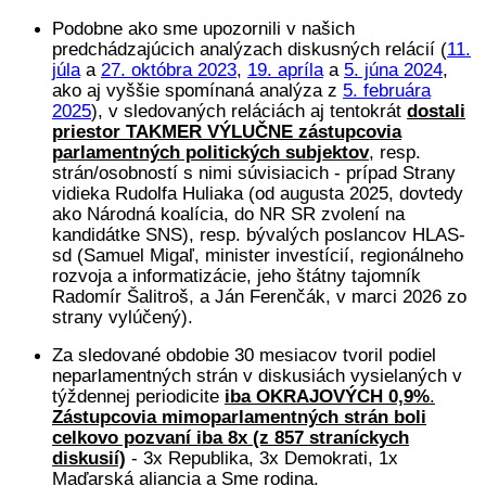
Podobne ako sme upozornili v našich
predchádzajúcich analýzach diskusných relácií (
11.
júla
a
27. októbra 2023
,
19. apríla
a
5. júna 2024
,
ako aj vyššie spomínaná analýza z
5. februára
2025
), v sledovaných reláciách aj tentokrát
dostali
priestor TAKMER VÝLUČNE zástupcovia
parlamentných politických subjektov
, resp.
strán/osobností s nimi súvisiacich - prípad Strany
vidieka Rudolfa Huliaka (od augusta 2025, dovtedy
ako Národná koalícia, do NR SR zvolení na
kandidátke SNS), resp. bývalých poslancov HLAS-
sd (Samuel Migaľ, minister investícií, regionálneho
rozvoja a informatizácie, jeho štátny tajomník
Radomír Šalitroš, a Ján Ferenčák, v marci 2026 zo
strany vylúčený).
Za sledované obdobie 30 mesiacov tvoril podiel
neparlamentných strán v diskusiách vysielaných v
týždennej periodicite
iba OKRAJOVÝCH 0,9%
.
Zástupcovia mimoparlamentných strán boli
celkovo pozvaní iba 8x (z 857 straníckych
diskusií)
- 3x Republika, 3x Demokrati, 1x
Maďarská aliancia a Sme rodina.