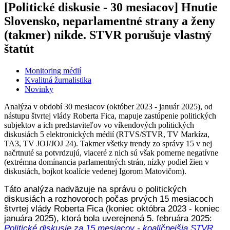
[Politické diskusie - 30 mesiacov] Hnutie
Slovensko, neparlamentné strany a ženy
(takmer) nikde. STVR porušuje vlastný
štatút
Monitoring médií
Kvalitná žurnalistika
Novinky
Analýza v období 30 mesiacov (október 2023 - január 2025), od
nástupu štvrtej vlády Roberta Fica, mapuje zastúpenie politických
subjektov a ich predstaviteľov vo víkendových politických
diskusiách 5 elektronických médií (RTVS/STVR, TV Markíza,
TA3, TV JOJ/JOJ 24). Takmer všetky trendy zo správy 15 v nej
načrtnuté sa potvrdzujú, viaceré z nich sú však pomerne negatívne
(extrémna domínancia parlamentných strán, nízky podiel žien v
diskusiách, bojkot koalície vedenej Igorom Matovičom).
Táto analýza nadväzuje na správu o politických
diskusiách a rozhovoroch počas prvých 15 mesiacoch
štvrtej vlády Roberta Fica (koniec októbra 2023 - koniec
januára 2025), ktorá bola uverejnená 5. februára 2025:
Politické diskusie za 15 mesiacov - koaličnejšia STVR,