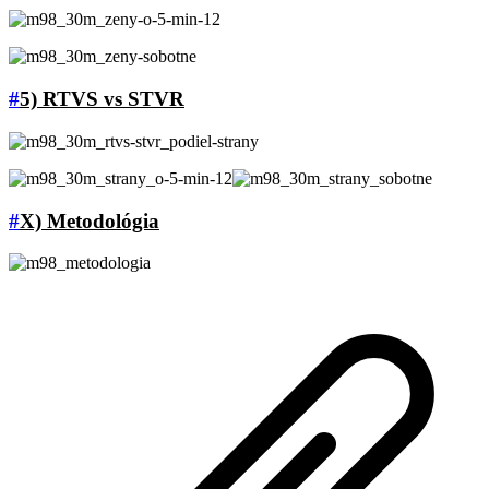
#
5) RTVS vs STVR
#
X) Metodológia