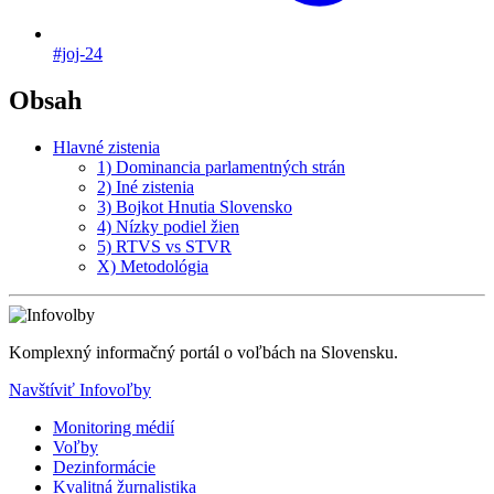
#joj-24
Obsah
Hlavné zistenia
1) Dominancia parlamentných strán
2) Iné zistenia
3) Bojkot Hnutia Slovensko
4) Nízky podiel žien
5) RTVS vs STVR
X) Metodológia
Komplexný informačný portál o voľbách na Slovensku.
Navštíviť Infovoľby
Monitoring médií
Voľby
Dezinformácie
Kvalitná žurnalistika