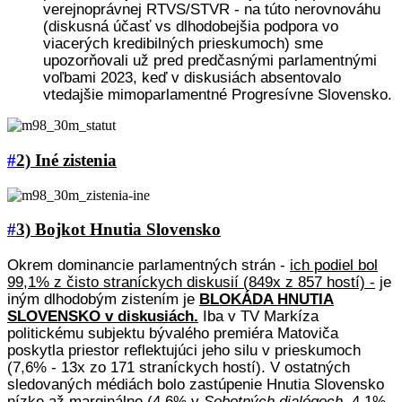
verejnoprávnej RTVS/STVR - na túto nerovnováhu
(diskusná účasť vs dlhodobejšia podpora vo
viacerých kredibilných prieskumoch) sme
upozorňovali už pred predčasnými parlamentnými
voľbami 2023, keď v diskusiách absentovalo
vtedajšie mimoparlamentné Progresívne Slovensko.
#
2) Iné zistenia
#
3) Bojkot Hnutia Slovensko
Okrem dominancie parlamentných strán -
ich podiel bol
99,1% z čisto straníckych diskusií (849x z 857 hostí) -
je
iným dlhodobým zistením je
BLOKÁDA HNUTIA
SLOVENSKO v diskusiách.
Iba v TV Markíza
politickému subjektu bývalého premiéra Matoviča
poskytla priestor reflektujúci jeho silu v prieskumoch
(7,6% - 13x zo 171 straníckych hostí). V ostatných
sledovaných médiách bolo zastúpenie Hnutia Slovensko
nízke až marginálne (4,6% v
Sobotných dialógoch
, 4,1%