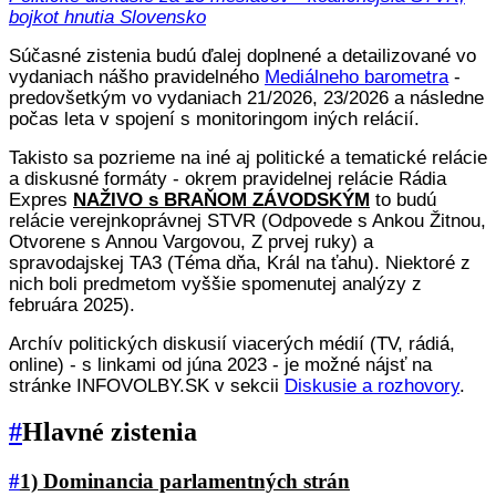
bojkot hnutia Slovensko
Súčasné zistenia budú ďalej doplnené a detailizované vo
vydaniach nášho pravidelného
Mediálneho barometra
-
predovšetkým vo vydaniach 21/2026, 23/2026 a následne
počas leta v spojení s monitoringom iných relácií.
Takisto sa pozrieme na iné aj politické a tematické relácie
a diskusné formáty - okrem pravidelnej relácie Rádia
Expres
NAŽIVO s BRAŇOM ZÁVODSKÝM
to budú
relácie verejnkoprávnej STVR (Odpovede s Ankou Žitnou,
Otvorene s Annou Vargovou, Z prvej ruky) a
spravodajskej TA3 (Téma dňa, Král na ťahu). Niektoré z
nich boli predmetom vyššie spomenutej analýzy z
februára 2025).
Archív politických diskusií viacerých médií (TV, rádiá,
online) - s linkami od júna 2023 - je možné nájsť na
stránke INFOVOLBY.SK v sekcii
Diskusie a rozhovory
.
#
Hlavné zistenia
#
1) Dominancia parlamentných strán