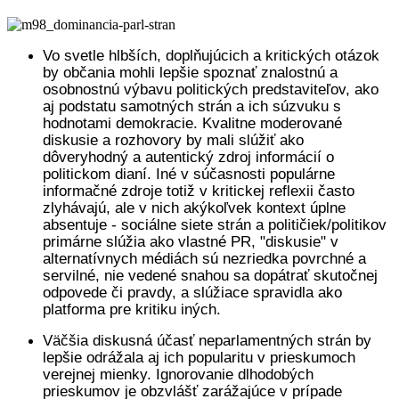
Vo svetle hlbších, doplňujúcich a kritických otázok
by občania mohli lepšie spoznať znalostnú a
osobnostnú výbavu politických predstaviteľov, ako
aj podstatu samotných strán a ich súzvuku s
hodnotami demokracie. Kvalitne moderované
diskusie a rozhovory by mali slúžiť ako
dôveryhodný a autentický zdroj informácií o
politickom dianí. Iné v súčasnosti populárne
informačné zdroje totiž v kritickej reflexii často
zlyhávajú, ale v nich akýkoľvek kontext úplne
absentuje - sociálne siete strán a političiek/politikov
primárne slúžia ako vlastné PR, "diskusie" v
alternatívnych médiách sú nezriedka povrchné a
servilné, nie vedené snahou sa dopátrať skutočnej
odpovede či pravdy, a slúžiace spravidla ako
platforma pre kritiku iných.
Väčšia diskusná účasť neparlamentných strán by
lepšie odrážala aj ich popularitu v prieskumoch
verejnej mienky. Ignorovanie dlhodobých
prieskumov je obzvlášť zarážajúce v prípade