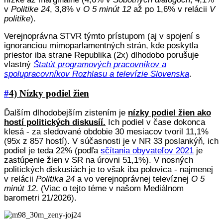
v
Politike 24
, 3,8% v
O 5 minút 12
až po 1,6% v relácii
V
politike
).
Verejnoprávna STVR týmto prístupom (aj v spojení s
ignoranciou mimoparlamentných strán, kde poskytla
priestor iba strane Republika (2x) dlhodobo porušuje
vlastný
Štatút programových pracovníkov a
spolupracovníkov Rozhlasu a televízie Slovenska
.
#
4) Nízky podiel žien
Ďalším dlhodobejším zistením je
nízky podiel žien ako
hostí politických diskusíí.
Ich podiel v čase dokonca
klesá - za sledované obdobie 30 mesiacov tvoril 11,1%
(95x z 857 hostí). V súčasnosti je v NR 33 poslankýň, ich
podiel je teda 22% (podľa
sčítania obyvateľov 2021
je
zastúpenie žien v SR na úrovni 51,1%). V nosných
politických diskusiách je to však iba polovica - najmenej
v relácii
Politika 24
a vo verejnoprávnej televíznej
O 5
minút 12
. (Viac o tejto téme v našom Mediálnom
barometri 21/2026).