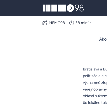
MEMO98
MEMO98
38 minút
Ako
Bratislava a 
politizácie el
významné zlep
verejnoprávnyc
oblasti súkrom
čo lokálne tel