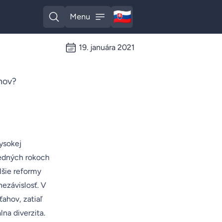
🇸🇰
Menu
Slovak
Open search
Open menu
19. januára 2021
nov?
ysokej
sledných rokoch
šie reformy
nezávislosť. V
ahov, zatiaľ
na diverzita.