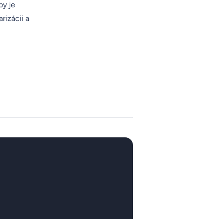
by je
rizácii a