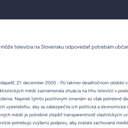
 môže televízia na Slovensku odpovedať potrebám obča
Budapešť, 21. december 2005 - Po takmer desaťročnom období v
ektronických médií zaznamenala situácia na trhu televízií v po
šenie. Napriek týmto pozitívnym zmenám sú však potrebné ďal
h vysielateľov, aby sa zabezpečila ich politická a ekonomická 
ných médií je potrebné zlepšiť transparentnosť vlastníckych vzť
evízie potrebujú zvýšenú podporu, aby zostala zachovaná mediál