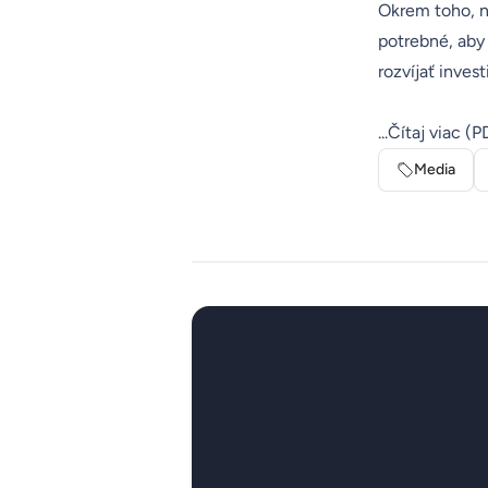
Okrem toho, n
potrebné, aby 
rozvíjať invest
...Čítaj viac
(PD
Media