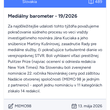
Slovakia
489
Mediálny barometer - 19/2026
Za najdôležitejšie udalosti tohto týždňa považujeme
pokračovanie súdneho procesu vo veci vraždy
investigatívneho novinára Jána Kuciaka a jeho
snúbenice Martiny Kušnírovej, zasadnutie Rady pre
mediálne služby, či pokračujúce turbulentné dianie vo
verejnoprávnej STVR. Boli vyhlásení víťazi prestížnej
Pulitzer Prize (najviac ocenení si odniesla redakcia
New York Times). Na Slovensku boli zverejnené
nominácie 22. ročníka Novinárskej ceny pod záštitou
Nadácie otvorenej spoločnosti (MEMO 98 je jedným
z partnerov) - aspoň jednu nomináciu v 11 kategóriách
získalo 14 redakcií.
MEMO98
13. mája 2026