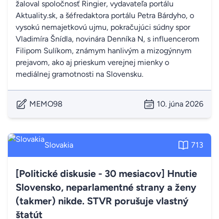
žaloval spoločnosť Ringier, vydavateľa portálu
Aktuality.sk, a šéfredaktora portálu Petra Bárdyho, o
vysokú nemajetkovú ujmu, pokračujúci súdny spor
Vladimíra Šnídla, novinára Denníka N, s influencerom
Filipom Sulíkom, známym hanlivým a mizogýnnym
prejavom, ako aj prieskum verejnej mienky o
mediálnej gramotnosti na Slovensku.
MEMO98
10. júna 2026
Slovakia
713
[Politické diskusie - 30 mesiacov] Hnutie
Slovensko, neparlamentné strany a ženy
(takmer) nikde. STVR porušuje vlastný
štatút