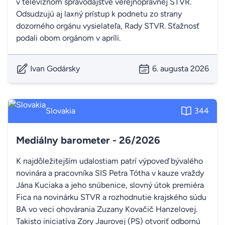
v televíznom spravodajstve verejnoprávnej STVR.
Odsudzujú aj laxný prístup k podnetu zo strany
dozorného orgánu vysielateľa, Rady STVR. Sťažnosť
podali obom orgánom v apríli.
Ivan Godársky
6. augusta 2026
Slovakia
344
Mediálny barometer - 26/2026
K najdôležitejším udalostiam patrí výpoveď bývalého
novinára a pracovníka SIS Petra Tótha v kauze vraždy
Jána Kuciaka a jeho snúbenice, slovný útok premiéra
Fica na novinárku STVR a rozhodnutie krajského súdu
BA vo veci ohovárania Zuzany Kovačič Hanzelovej.
Takisto iniciatíva Zory Jaurovej (PS) otvoriť odbornú