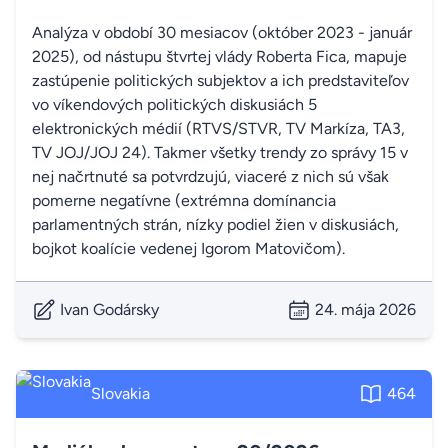
Analýza v období 30 mesiacov (október 2023 - január
2025), od nástupu štvrtej vlády Roberta Fica, mapuje
zastúpenie politických subjektov a ich predstaviteľov
vo víkendových politických diskusiách 5
elektronických médií (RTVS/STVR, TV Markíza, TA3,
TV JOJ/JOJ 24). Takmer všetky trendy zo správy 15 v
nej načrtnuté sa potvrdzujú, viaceré z nich sú však
pomerne negatívne (extrémna domínancia
parlamentných strán, nízky podiel žien v diskusiách,
bojkot koalície vedenej Igorom Matovičom).
Ivan Godársky
24. mája 2026
Slovakia
464