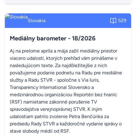
Slovakia
529
Mediálny barometer - 18/2026
Aj na prelome apríla a mája zažil mediálny priestor
viacero udalostí, ktorých prehľad vám prinášame v
nasledujúcom texte. Za najdôležitejšie z nich
považujeme podanie podnetu na Radu pre mediálne
služby a Radu STVR - spoločne s Via Iuris,
Transparency International Slovensko a
medzinárodnou organizáciou Reportéri bez hraníc
(RSF) namietame zákonné porušenie TV
spravodajstva verejnoprávnej STVR. K iným
udalostiam patrilo zvolenie Petra Benčúrika za
predsedu Rady STVR a každoročné vydanie správy o
stave slobody médií od RSF.