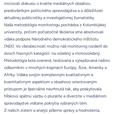
iniciovali diskusiu o kvalite mediálnych obsahov,
predovšetkým politického spravodajstva a o dôležitosti
aktuálnej publicistiky a investigatívnej žurnalistiky.
Naša metodológia monitoringu pochádza z Kolumbijskej
univerzity, pričom počiatočné školenia sme absolvovali
vďaka podpore Národného demokratického inštitútu
(NDI). Vo všeobecnosti možno náš monitoring rozdeliť do
dvoch hlavných kategórií: na volebný a mimovolebný.
Metodológia bola overená, testovaná a vylepšovaná našimi
odborníkmi v mnohých krajinách Európy, Ázie, Ameriky a
Afriky. Vďaka svojim komplexným kvalitatívnym a
kvantitatívnym aspektom s obsahovo orientovaným
prístupom je špeciálne navrhnutá tak, aby poskytovala
hĺbkovú spätnú väzbu o pluralite a diverzite v mediálnom
spravodajstve vrátane pokrytia vybraných tém.
Z našich zistení a analýz píšeme správy a hodnotenia,