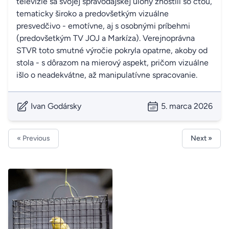
televízie sa svojej spravodajskej úlohy zhostili so cťou,
tematicky široko a predovšetkým vizuálne
presvedčivo - emotívne, aj s osobnými príbehmi
(predovšetkým TV JOJ a Markíza). Verejnoprávna
STVR toto smutné výročie pokryla opatrne, akoby od
stola - s dôrazom na mierový aspekt, pričom vizuálne
išlo o neadekvátne, až manipulatívne spracovanie.
Ivan Godársky
5. marca 2026
« Previous
Next »