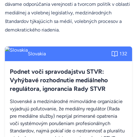
dávame odporúčania verejnosti a tvorcom politík v oblasti
mediálnej a volebnej legislatívy, medzinárodných
štandardov týkajúcich sa médií, volebných procesov a
demokratického riadenia.
Slovakia
132
Podnet voči spravodajstvu STVR:
Vyhýbavé rozhodnutie mediálneho
regulátora, ignorancia Rady STVR
Slovenské a medzinárodné mimovládne organizácie
vyjadrujú poľutovanie, že mediálny regulátor (Rada
pre mediálne služby) neprijal primerané opatrenia
voči systémovým porušeniam profesionálnych
štandardov, najmä pokiaľ ide o nestrannosť a pluralitu