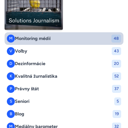
Monitoring médií
M
48
Voľby
V
43
Dezinformácie
D
20
Kvalitná žurnalistika
K
52
Právny štát
P
37
Seniori
S
5
Blog
B
19
Mediálny barometer
M
32