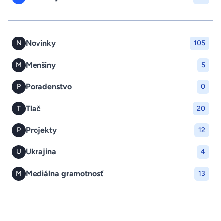
Novinky
N
105
Menšiny
M
5
Poradenstvo
P
0
Tlač
T
20
Projekty
P
12
Ukrajina
U
4
Mediálna gramotnosť
M
13