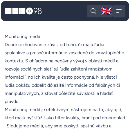
🇬🇧
MEMO98
Engli
Open search
Open
Monitoring médií
Dobré rozhodovanie závisí od toho, či majú ľudia
spoľahlivé a presné informácie zasadené do zmysluplného
kontextu. S ohľadom na nedávny vývoj v oblasti médií a
rozvoja sociálnych sietí sú ľudia zahltení množstvom
informácií, no ich kvalita je často pochybná. Nie všetci
ľudia dokážu oddeliť dôležité informácie od falošných či
manipulatívnych, zisťovať dôležité súvislosti a hľadať
pravdu.
Monitoring médií je efektívnym nástrojom na to, aby aj tí,
ktorí majú byť slúžiť ako filter kvality, braní pod drobnohľad
. Sledujeme médiá, aby sme poskytli spätnú väzbu a