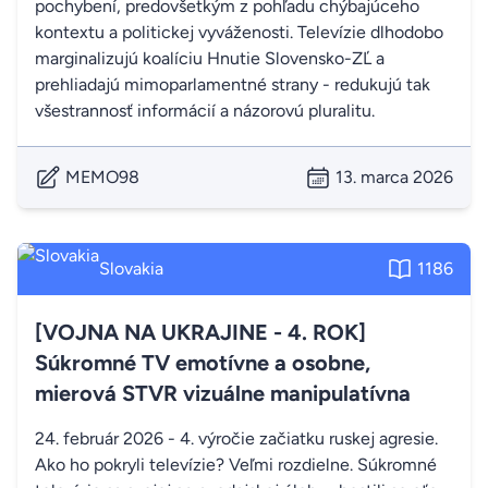
pochybení, predovšetkým z pohľadu chýbajúceho
kontextu a politickej vyváženosti. Televízie dlhodobo
marginalizujú koalíciu Hnutie Slovensko-ZĽ a
prehliadajú mimoparlamentné strany - redukujú tak
všestrannosť informácií a názorovú pluralitu.
MEMO98
13. marca 2026
Slovakia
1186
[VOJNA NA UKRAJINE - 4. ROK]
Súkromné TV emotívne a osobne,
mierová STVR vizuálne manipulatívna
24. február 2026 - 4. výročie začiatku ruskej agresie.
Ako ho pokryli televízie? Veľmi rozdielne. Súkromné