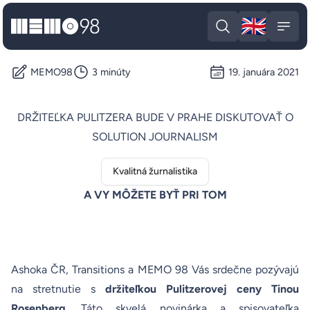
🇬🇧
MEMO98
Engli
Open search
Open
MEMO98
3 minúty
19. januára 2021
DRŽITEĽKA PULITZERA BUDE V PRAHE DISKUTOVAŤ O
SOLUTION JOURNALISM
Kvalitná žurnalistika
A VY MÔŽETE BYŤ PRI TOM
Ashoka ČR, Transitions a MEMO 98 Vás srdečne pozývajú
na stretnutie s
držiteľkou Pulitzerovej ceny Tinou
Rosenberg
. Táto skvelá novinárka a spisovateľka