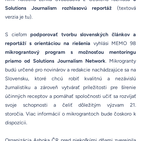
Solutions Journalism rozhlasovú reportáž
(textová
verzia je
tu
).
S cieľom
podporovať tvorbu slovenských článkov a
reportáží s orientáciou na riešenia
vyhlási MEMO 98
mikrograntový program s možnosťou mentoringu
priamo od Solutions Journalism Network
. Mikrogranty
budú určené pro novinárov a redakcie nachádzajúce sa na
Slovensku, ktoré chcú robiť kvalitnú a nezávislú
žurnalistiku a zároveň vytvárať príležitosti pre šírenie
účinných receptov a pomáhať spoločnosti učiť sa rozvíjať
svoje schopnosti a čeliť dôležitým výzvam 21.
storočia. Viac informácií o mikrograntoch bude čoskoro k
dispozícii.
Organizácia Ashoka ČR pred niekoľkými dňami zverejnila