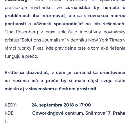
presadzuje myšlienku, že
žurnalistika by nemala o
problémoch iba informovať, ale sa s rovnakou mierou
poctivosti a vážnosti spolupodieľať na ich riešeniach.
Tina Rosenberg v praxi uplatňuje inovatívny novinársky
prístup “Solutions Journalism” v denníku New York Times v
rámci rubriky
Fixes
, kde pravidelne píše o tom aké riešenia
fungujú a prečo.
Príďte sa dozvedieť, v čom je žurnalistika orientovaná
na riešenia iná a prečo by si mala nájsť svoje stále
miesto aj v slovenskom a českom prostredí.
KEDY:
24. septembra 2018 o 17:00
KDE:
Coworkingové centrum, Sněmovní 7, Praha
1
.