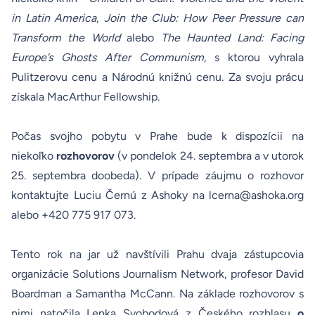
in Latin America
,
Join the Club: How Peer Pressure can
Transform the World
alebo
The Haunted Land: Facing
Europe’s Ghosts After Communism
, s ktorou vyhrala
Pulitzerovu cenu a Národnú knižnú cenu. Za svoju prácu
získala MacArthur Fellowship.
Počas svojho pobytu v Prahe bude k dispozícii na
niekoľko
rozhovorov
(v pondelok 24. septembra a v utorok
25. septembra doobeda). V prípade záujmu o rozhovor
kontaktujte Luciu Černú z Ashoky na
lcerna@ashoka.org
alebo +420 775 917 073.
Tento rok na jar už navštívili Prahu dvaja zástupcovia
organizácie Solutions Journalism Network, profesor David
Boardman a Samantha McCann. Na základe rozhovorov s
nimi natočila Lenka Svobodová z Českého rozhlasu
o