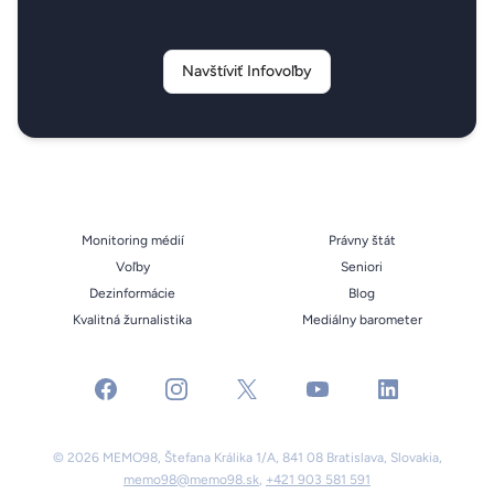
Navštíviť Infovoľby
Monitoring médií
Právny štát
Voľby
Seniori
Dezinformácie
Blog
Kvalitná žurnalistika
Mediálny barometer
facebook
instagram
x
youtube
linkedin
© 2026 MEMO98, Štefana Králika 1/A, 841 08 Bratislava, Slovakia,
memo98@memo98.sk
,
+421 903 581 591