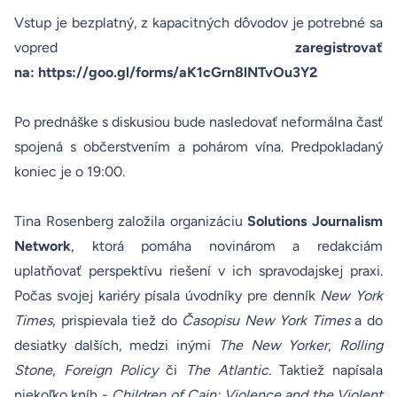
Vstup je bezplatný, z kapacitných dôvodov je potrebné sa
vopred
zaregistrovať
na:
https://goo.gl/forms/aK1cGrn8lNTvOu3Y2
Po prednáške s diskusiou bude nasledovať neformálna časť
spojená s občerstvením a pohárom vína. Predpokladaný
koniec je o 19:00.
Tina Rosenberg založila organizáciu
Solutions Journalism
Network
, ktorá pomáha novinárom a redakciám
uplatňovať perspektívu riešení v ich spravodajskej praxi.
Počas svojej kariéry písala úvodníky pre denník
New York
Times
, prispievala tiež do
Časopisu
New York Times
a do
desiatky dalších, medzi inými
The New Yorker
,
Rolling
Stone
,
Foreign Policy
či
The Atlantic
. Taktiež napísala
niekoľko kníh -
Children of Cain: Violence and the Violent