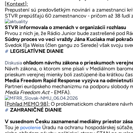
[Kontext]:
Prepustení sú predovšetkým novinári a zamestnanci kri
STVR prepúšťajú 60 zamestnancov - pričom až 38 ľudí z
STVR informovala o zmenách v organizácii rozhlasu
Prvou z nich je, že Rádio Junior bude zastrešené pod Rá
Súdny proces vo veci vraždy Jána Kuciaka mal pokra
Svedok Iľja Weiss (člen gangu zo Serede)
však
svoju sv
LEGISLATÍVNE DIANIE
#
ohľadom návrhu zákona o prieskumoch verejn
Diskusia
Návrh zákona, o ktorom sme písali v Mediálnom barome
prieskum verejnej mienky boli zastúpené iba krátkou ča
Media Freedom Rapid Response vyzýva na odmietnut
Partneri európskeho mechanizmu na podporu slobody m
Media Freedom Act
- EMFA).
[Pohľad MEMO 98]:
O problematickom charaktere návrhu,
ZAHRANIČNÉ DIANIE
#
V susednom Česku zaznamenal mediálny priestor zás
Tou je
Úradu na ochranu hospodárskej súťaže, 
povolenie