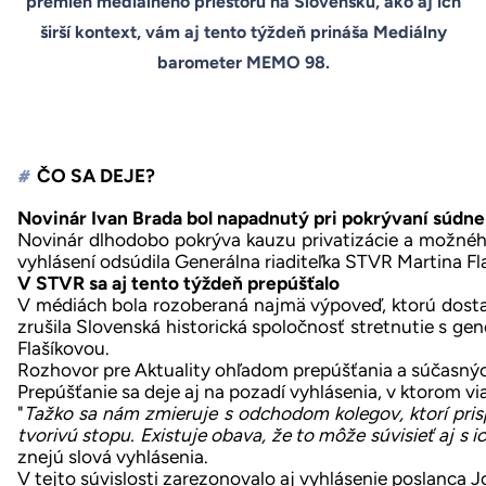
premien mediálneho priestoru na Slovensku, ako aj ich
širší kontext, vám aj tento týždeň prináša Mediálny
barometer MEMO 98.
ČO SA DEJE?
#
Novinár Ivan Brada bol napadnutý pri pokrývaní súdn
Novinár dlhodobo pokrýva kauzu privatizácie a možné
vyhlásení
odsúdila Generálna riaditeľka STVR Martina Fl
V STVR sa aj tento týždeň prepúšťalo
V médiách bola rozoberaná najmä výpoveď,
ktorú dost
zrušila
Slovenská historická spoločnosť stretnutie s gen
Flašíkovou.
Rozhovor pre Aktuality ohľadom prepúšťania a súčasnýc
Prepúšťanie sa deje aj na pozadí vyhlásenia, v ktorom v
"
Tažko sa nám zmieruje s odchodom kolegov, ktorí prispe
tvorivú stopu. Existuje obava, že to môže súvisieť aj 
znejú slová vyhlásenia.
V tejto súvislosti zarezonovalo aj
vyhlásenie
poslanca J