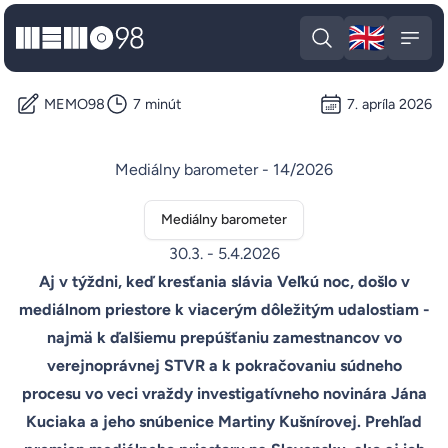
🇬🇧
MEMO98
Engli
Open search
Open
MEMO98
7 minút
7. apríla 2026
Mediálny barometer - 14/2026
Mediálny barometer
30.3. - 5.4.2026
Aj v týždni, keď kresťania slávia Veľkú noc, došlo v
mediálnom priestore k viacerým dôležitým udalostiam -
najmä k ďalšiemu prepúšťaniu zamestnancov vo
verejnoprávnej STVR a k pokračovaniu súdneho
procesu vo veci vraždy investigatívneho novinára Jána
Kuciaka a jeho snúbenice Martiny Kušnírovej. Prehľad