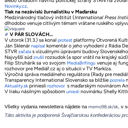
alebo ohľadom návrhu politickej strany STAN na zvola
.
Novinky.cz
Tlak na nezávislú žurnalistiku v Maďarsku
Medzinárodný tlačový inštitút (
International Press Insti
dlhodobo venuje citlivým témam vrátane ruského vplyvu
V PÁR SLOVÁCH…
#
V utorok (31.3.) sa konal
platformy Otvorená Kultúr
protest
Ján Sklenár
komentár o jeho vyhodení z Rádia De
napísal
STVR
s vizuálnymi úpravami budovy Slovenského 
začala
Najvyšší súd
rozsudok (a spor vrátil na krajský sú
zrušil
Filip Struhárik sa vo svojom
venuje aj fun
MediaBrífingu
rozhovor pre
Mediář.cz
aj o situácii v TV Markíza.
Výročná správa mediálneho regulátora (Rady pre mediál
Transparency International Slovensko sa bližšie
n
pozrela
priniesli
s maďarským novinárom And
Aktuality.sk
rozhovor
V Iraku násilným spôsobom
novinárku Shelly Kitt
uniesli
Všetky vydania newslettera nájdete na
, v 
memo98.sk/sk
Táto aktivita je podporená Švajčiarskou konfederáciou p