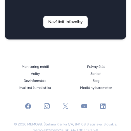
Navštíviť Infovoľby
Monitoring médií
Právny štát
Voľby
Seniori
Dezinformácie
Blog
Kvalitná žurnalistika
Mediálny barometer
facebook
instagram
x
youtube
linkedin
© 2026 MEMO98, Štefana Králika 1/A, 841 08 Bratislava, Slovakia,
memo98@memo98.sk
,
+421 903 581 591