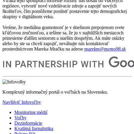
Vďaka tejto spolupráci môžeme rozšíriť náš dosah do viacerých
regiónov, vytvoriť nové vzdelávacie zdroje a zapojiť nových
školiteľov, čím pomôžeme posilniť postavenie tejto demografickej
skupiny v digitálnom veku.
Veríme, že mediálna gramotnosť je v dnešnom prepojenom svete
kľúčovou zručnosťou, a tešíme sa, že ju v najbližších mesiacoch
prinesieme ďalším seniorom a starším dospelým. Ak máte otázky
alebo by ste sa chceli zapojiť, neváhajte nás kontaktovať
prostredníctvom Mareka Mračku na adrese
marekm@memo98.sk
Komplexný informačný portál o voľbách na Slovensku.
Navštíviť Infovoľby
Monitoring médií
Voľby
Dezinformácie
Kvalitná žurnalistika
Právny štát