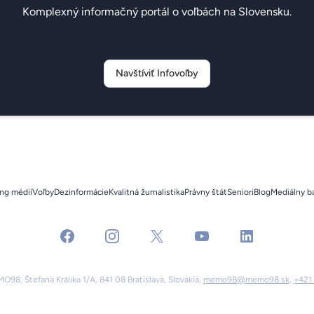
Komplexný informačný portál o voľbách na Slovensku.
Navštíviť Infovoľby
ng médií
Voľby
Dezinformácie
Kvalitná žurnalistika
Právny štát
Seniori
Blog
Mediálny b
facebook
instagram
x
youtube
linkedin
98, Štefana Králika 1/A, 841 08 Bratislava, Slovakia,
memo98@memo98.sk
,
+421