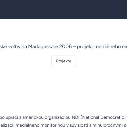
ské voľby na Madagaskare 2006 – projekt mediálneho m
Projekty
olupráci s americkou organizáciou NDI (National Democratic In
ealizácii mediálneho monitoringu v súvislosti s minuloročnými 