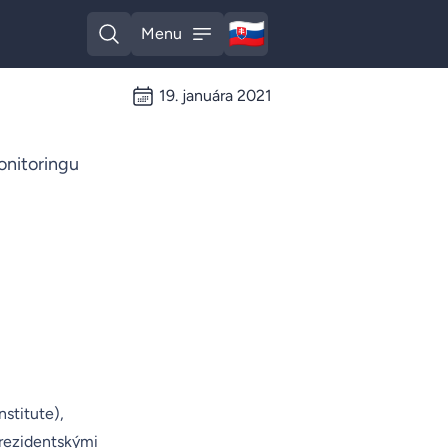
🇸🇰
Menu
Slovak
Open search
Open menu
19. januára 2021
onitoringu
stitute),
prezidentskými