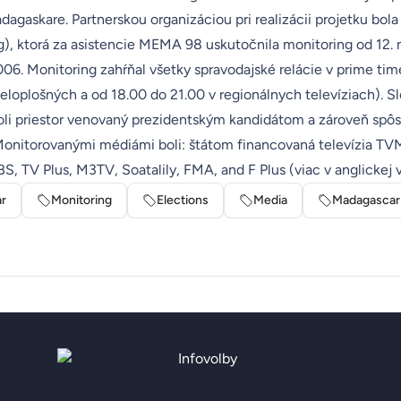
agaskare. Partnerskou organizáciou pri realizácii projetku bol
g
), ktorá za asistencie MEMA 98 uskutočnila monitoring od 12.
06. Monitoring zahŕňal všetky spravodajské relácie v prime tim
celoplošných a od 18.00 do 21.00 v regionálnych televíziach). 
oli priestor venovaný prezidentským kandidátom a zároveň spôs
Monitorovanými médiámi boli: štátom financovaná televízia T
, TV Plus, M3TV, Soatalily, FMA, and F Plus (viac v
anglickej v
r
Monitoring
Elections
Media
Madagascar