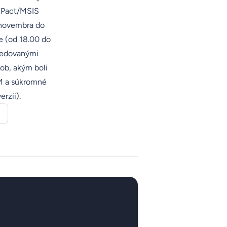
a Pact/MSIS
 novembra do
e (od 18.00 do
Sledovanými
ob, akým boli
VM a súkromné
erzii
).