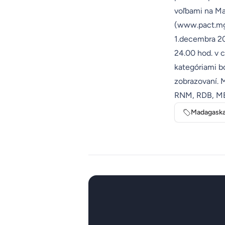
voľbami na Mad
(
www.pact.m
1.decembra 20
24.00 hod. v 
kategóriami b
zobrazovaní. 
RNM, RDB, MBS
Madagaska