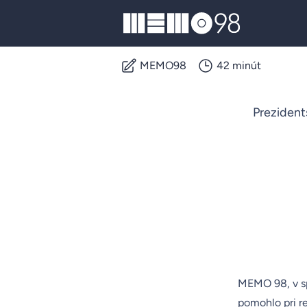
MEMO98
MEMO98
42 minút
Prezident
MEMO 98, v sp
pomohlo pri r