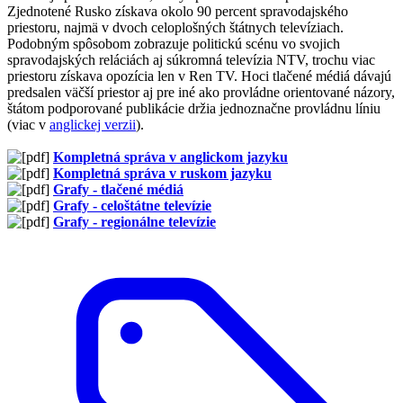
Zjednotené Rusko získava okolo 90 percent spravodajského
priestoru, najmä v dvoch celoplošných štátnych televíziach.
Podobným spôsobom zobrazuje politickú scénu vo svojich
spravodajských reláciách aj súkromná televízia NTV, trochu viac
priestoru získava opozícia len v Ren TV. Hoci tlačené médiá dávajú
predsalen väčší priestor aj pre iné ako provládne orientované názory,
štátom podporované publikácie držia jednoznačne provládnu líniu
(viac v
anglickej verzii
).
Kompletná správa v anglickom jazyku
Kompletná správa v ruskom jazyku
Grafy - tlačené médiá
Grafy - celoštátne televízie
Grafy - regionálne televízie