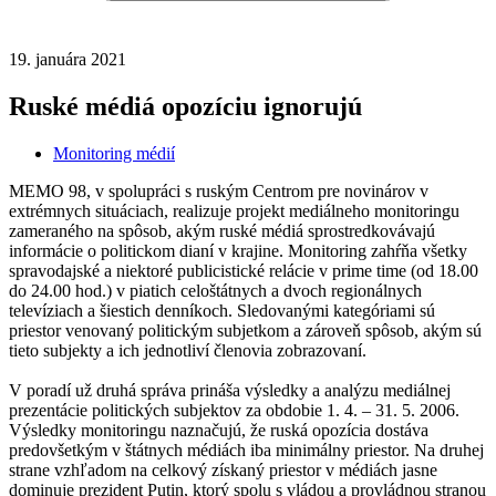
19. januára 2021
Ruské médiá opozíciu ignorujú
Monitoring médií
MEMO 98, v spolupráci s ruským Centrom pre novinárov v
extrémnych situáciach, realizuje projekt mediálneho monitoringu
zameraného na spôsob, akým ruské médiá sprostredkovávajú
informácie o politickom dianí v krajine. Monitoring zahŕňa všetky
spravodajské a niektoré publicistické relácie v prime time (od 18.00
do 24.00 hod.) v piatich celoštátnych a dvoch regionálnych
televíziach a šiestich denníkoch. Sledovanými kategóriami sú
priestor venovaný politickým subjetkom a zároveň spôsob, akým sú
tieto subjekty a ich jednotliví členovia zobrazovaní.
V poradí už druhá správa prináša výsledky a analýzu mediálnej
prezentácie politických subjektov za obdobie 1. 4. – 31. 5. 2006.
Výsledky monitoringu naznačujú, že ruská opozícia dostáva
predovšetkým v štátnych médiách iba minimálny priestor. Na druhej
strane vzhľadom na celkový získaný priestor v médiách jasne
dominuje prezident Putin, ktorý spolu s vládou a provládnou stranou