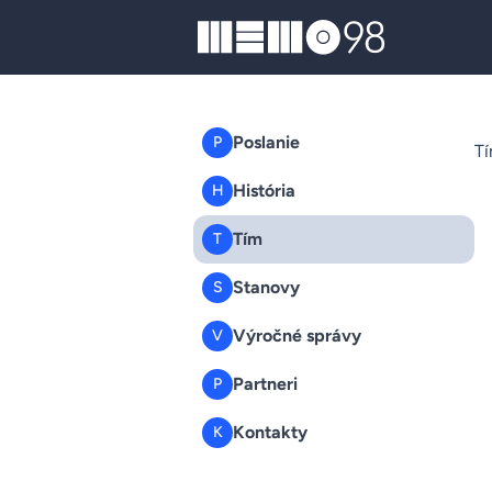
MEMO98
Poslanie
P
T
História
H
Tím
T
Stanovy
S
Výročné správy
V
Partneri
P
Kontakty
K