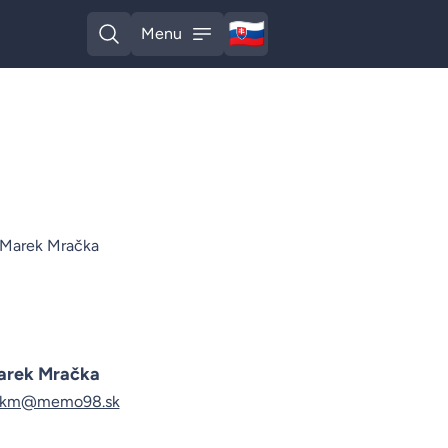
🇸🇰
Menu
Slovak
Open search
Open menu
arek Mračka
ekm@memo98.sk