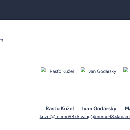
ím
Rasťo Kužel
Ivan Godársky
M
kuzel@memo98.sk
ivang@memo98.sk
mar