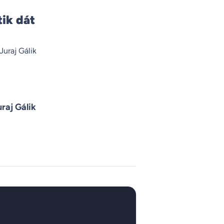
tik dát
raj Gálik