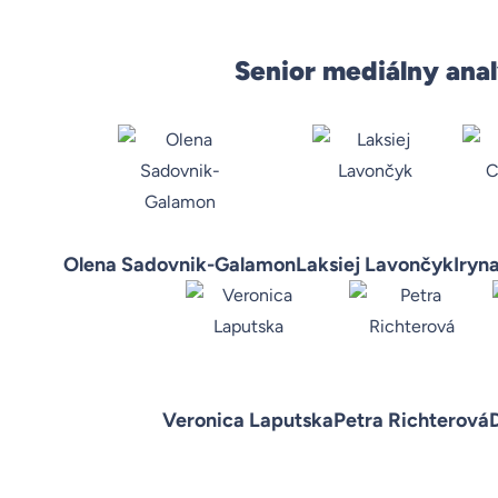
Senior mediálny anal
Olena Sadovnik-Galamon
Laksiej Lavončyk
Iryn
Veronica Laputska
Petra Richterová