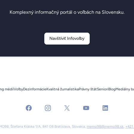
Komplexný informačný portál o voľbách na Slovensku.
Navštíviť Infovoľby
ng médií
Voľby
Dezinformácie
Kvalitná žurnalistika
Právny štát
Seniori
Blog
Mediálny b
facebook
instagram
x
youtube
linkedin
98, Štefana Králika 1/A, 841 08 Bratislava, Slovakia,
memo98@memo98.sk
,
+421