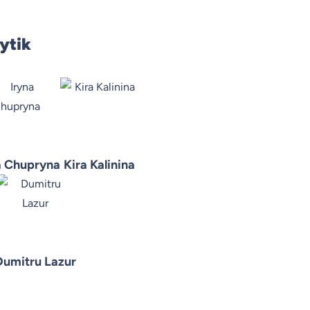
ytik
a Chupryna
Kira Kalinina
Dumitru Lazur