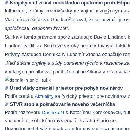
Krajský súd zrušil neodkladné opatrenie proti Filipo
#
Influencer, známy predovšetkým svojim mizogýnnym a a
Vladimírovi Šnídlovi.
Súd konštatoval, že aj novinár je o
spoločnosti, osobnom živote
“.
Su
l
íka v tomto právnom spore zastupuje David Lindtner, k
Lindtner tvrdil, že Sulíkove výroky nepredstavovali faktic
Právny zástupca Denníka N Ľubomír Zlocha označuje roz
„
Keď štátne orgány a súdy odmietnu rýchlo a razantne zas
v mladých prehlbovať pocit, že online šikana a difamácia 
Úrad vlády zmenšil priestor pre pohyb novinárov
#
Podľa portálu
sa fyzický priestor pre novinárov 
Aktuality
STVR stopla pokračovanie nového večerníčka
#
Podľa rozhovoru
s Katarínou Kerekesovou, aut
Denníku N
spolupráce, kritického myslenia či vzťahu k prírode.
R
ozhodnutie televízie
však autorka považuje sa nepochop