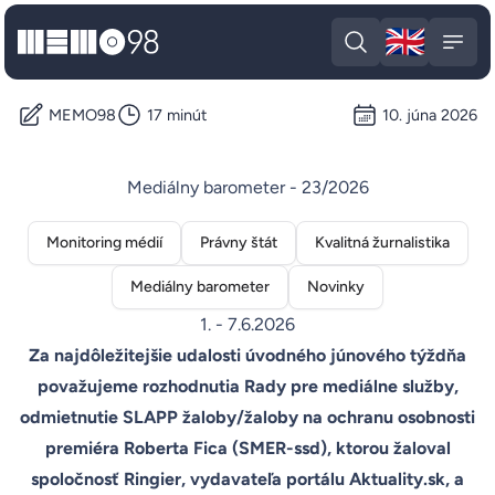
🇬🇧
MEMO98
Engli
Open search
Open
MEMO98
17 minút
10. júna 2026
Mediálny barometer - 23/2026
Monitoring médií
Právny štát
Kvalitná žurnalistika
Mediálny barometer
Novinky
1. - 7.6.2026
Za najdôležitejšie udalosti úvodného júnového týždňa
považujeme rozhodnutia Rady pre mediálne služby,
odmietnutie SLAPP žaloby/žaloby na ochranu osobnosti
premiéra Roberta Fica (SMER-ssd), ktorou žaloval
spoločnosť Ringier, vydavateľa portálu Aktuality.sk, a