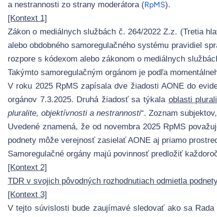
a nestrannosti zo strany moderátora (
).
RpMS
[Kontext 1]
Zákon o mediálnych službách č. 264/2022 Z.z
. (Tretia 
alebo obdobného samoregulačného systému pravidiel sprá
rozpore s kódexom alebo zákonom o mediálnych službách
Takýmto samoregulačným orgánom je podľa momentálne
V roku 2025 RpMS zapísala dve žiadosti AONE do evid
orgánov 7.3.2025. Druhá žiadosť sa týkala
oblasti plural
pluralite, objektívnosti a nestrannosti
“. Zoznam subjektov,
Uvedené znamená, že od novembra 2025 RpMS považuje A
podnety môže verejnosť zasielať AONE aj priamo prostr
Samoregulačné orgány majú povinnosť predložiť každoročn
[Kontext 2]
TDR v svojich pôvodných rozhodnutiach odmietla podnet
[Kontext 3]
V tejto súvislosti bude zaujímavé sledovať ako sa Rad