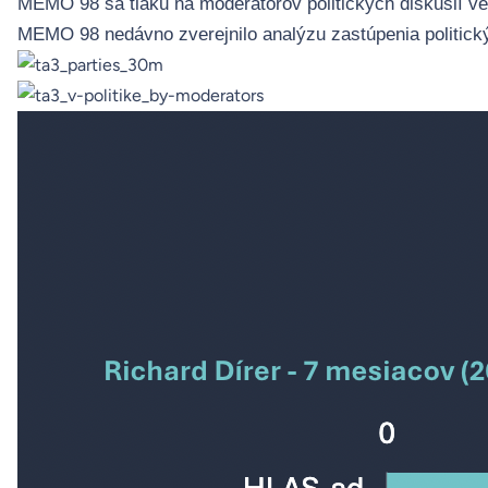
MEMO 98 sa tlaku na moderátorov politických diskusií v
MEMO 98 nedávno zverejnilo
analýzu
zastúpenia politick