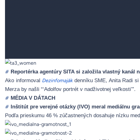
Reportérka agentúry SITA si založila vlastný kanál na
#
Ako informoval
denníku SME, Anita Radi si 
Dezinfomaják
Merza by našli “‘Adolfov portrét v nadživotnej veľkosti’”.
MÉDIA V DÁTACH
#
Inštitút pre verejné otázky (IVO) meral mediálnu g
#
Podľa prieskumu 46 % zúčastnených dosahuje nízku medi