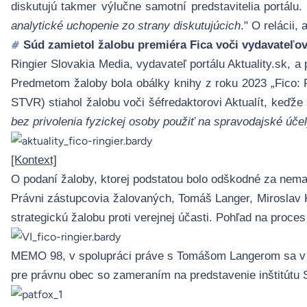
diskutujú takmer výlučne samotní predstavitelia portálu. 
analytické uchopenie zo strany diskutujúcich
." O relácii
Súd zamietol žalobu premiéra Fica voči vydavateľovi
#
Ringier Slovakia Media, vydavateľ portálu
Aktuality.sk
, a
Predmetom žaloby bola
obálky knihy
z roku 2023 „
Fico:
STVR) stiahol žalobu voči šéfredaktorovi Aktualít, keďže 
bez privolenia fyzickej osoby použiť na spravodajské úče
[Kontext]
O podaní žaloby, ktorej podstatou bolo odškodné za nema
Právni zástupcovia žalovaných, Tomáš Langer, Miroslav Ko
strategickú žalobu proti verejnej účasti.
Pohľad na proces p
MEMO 98, v spolupráci práve s Tomášom Langerom sa v ob
pre právnu obec so zameraním na predstavenie inštitútu 