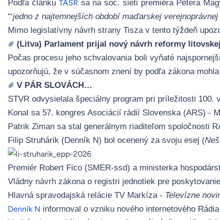
Podľa článku
sa na soc. sieti premiéra Pétera Magy
TASR
“‘
jedno z najtemnejších období maďarskej verejnoprávnej
Mimo legislatívny návrh strany Tisza v tento týždeň upo
(Litva) Parlament prijal nový návrh reformy litovsk
#
Počas procesu jeho schvalovania boli vyňaté najspornejš
upozorňujú, že v súčasnom znení by podľa zákona mohla
V PÁR SLOVÁCH…
#
STVR odvysielala špeciálny program pri príležitosti 100.
Konal sa 57. kongres Asociácií rádií Slovenska (ARS) - 
Patrik Ziman sa stal generálnym riaditeľom spoločnosti 
Filip Struhárik (Denník N) bol ocenený za svoju esej (
Nešť
Premiér Robert Fico (SMER-ssd) a ministerka hospodárstv
Vládny návrh zákona o registri jednotiek pre poskytovani
Hlavná spravodajská relácie TV Markíza -
Televízne novi
informoval o vzniku nového internetového Rádia
Denník N