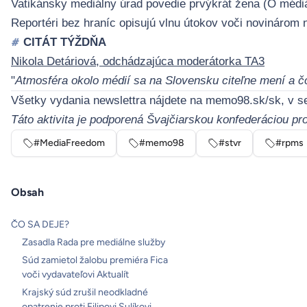
Vatikánsky mediálny úrad povedie prvýkrát žena (
O médi
Reportéri bez hraníc opisujú vlnu útokov voči novinárom n
CITÁT TÝŽDŇA
#
Nikola Detáriová, odchádzajúca moderátorka TA3
"
Atmosféra okolo médií sa na Slovensku citeľne mení a čo
Všetky vydania newslettra nájdete na
memo98.sk/sk
, v s
Táto aktivita je podporená Švajčiarskou konfederáciou p
#MediaFreedom
#memo98
#stvr
#rpms
Obsah
ČO SA DEJE?
Zasadla Rada pre mediálne služby
Súd zamietol žalobu premiéra Fica
voči vydavateľovi Aktualít
Krajský súd zrušil neodkladné
opatrenie proti Filipovi Sulíkovi