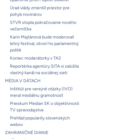
Úrad vlády zmenšil priestor pre
pohyb novinárov
STVR stopla pokračovanie nového
večerníčka
Karin Majtánová bude moderovať
letný festival, otvorí ho parlamentný
politik
Koniec moderátorky v TA3
Reportérka agentúry SITA si založila
vlastný kanál na sociálnej sieti
MÉDIA V DÁTACH
Inštitút pre verejné otázky (IVO)
meral mediálnu gramotnosť
Prieskum Median SK o objektívnosti
TV spravodajstva
Prehľad popularity slovenských
webov
ZAHRANIČNÉ DIANIE