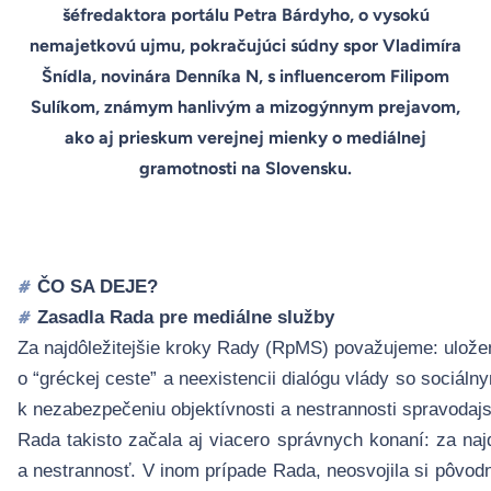
šéfredaktora portálu Petra Bárdyho, o vysokú
nemajetkovú ujmu, pokračujúci súdny spor Vladimíra
Šnídla, novinára Denníka N, s influencerom Filipom
Sulíkom, známym hanlivým a mizogýnnym prejavom,
ako aj prieskum verejnej mienky o mediálnej
gramotnosti na Slovensku.
ČO SA DEJE?
#
Zasadla Rada pre mediálne služby
#
Za najdôležitejšie kroky Rady (RpMS) považujeme: ulož
o “gréckej ceste” a neexistencii dialógu vlády so sociál
k nezabezpečeniu objekt
í
vnosti a nestrannosti spravodaj
Rada takisto začala aj viacero správnych konaní: za naj
a nestrannosť. V inom prípade Rada, neosvojila si pôvo