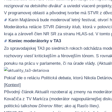
rezignoval na detského diváka
” a uviedol viaceré projekt
V programovej oblasti a pôvodnej tvorbe má
STVR z dôvo
Karin Majtánová bude moderovať letný festival, otvorí h
#
Moderátorka relácie STVR
Dámsky klub,
ktorá v polovi
kraja a zároveň člen NR SR za stranu HLAS-sd. V tomto 
Koniec moderátorky v TA3
#
Zo spravodajskej TA3 po siedmich rokoch odchádza moder
rozhovory viesť kritickejším a férovejším tónom. S rovnak
ponuku na prácu v parlamente, či na úrade vlády. (
Aktuali
Pokiaľ ide o
reláci
u
Politická debata
, ktorú Nikola Detár
[Kontext]
Pôvodný
článok
Aktualít rozoberal aj zmeny na moderáto
Kovačiča z TV Markíza (moderátor najpopulárnejšej disku
politickú talkshow
Dírerov
filter
;
ako aj Ras
ťo Iliev
).