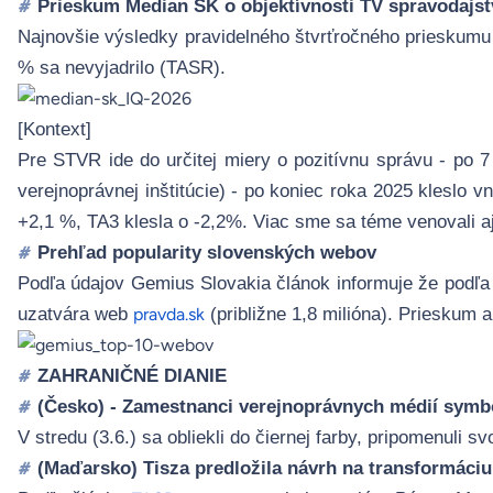
Prieskum Median SK o objektívnosti TV spravodajst
#
Najnovšie výsledky pravidelného štvrťročného
prieskumu
% sa nevyjadrilo (
TASR
).
[Kontext]
Pre STVR ide do určitej miery o pozitívnu správu - po 7
verejnoprávnej inštitúcie) - po koniec roka 2025 kleslo
+2,1 %, TA3 klesla o -2,2%. Viac sme sa téme venovali 
Prehľad popularity slovenských webov
#
Podľa údajov Gemius Slovakia článok informuje že podľa
uzatvára web
(približne 1,8 milióna). Prieskum 
pravda.sk
ZAHRANIČNÉ DIANIE
#
(Česko) - Zamestnanci verejnoprávnych médií symbo
#
V stredu (3.6.) sa obliekli do čiernej farby, pripomenuli sv
(Maďarsko) Tisza predložila návrh na transformáci
#