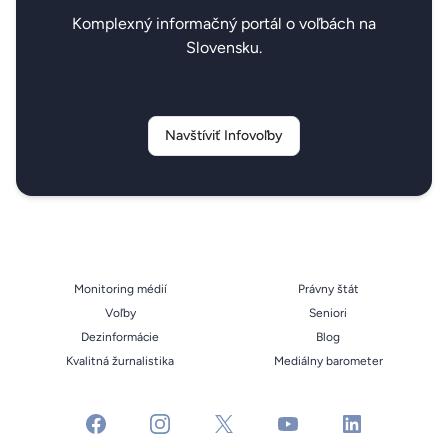
Komplexný informačný portál o voľbách na
Slovensku.
Navštíviť Infovoľby
Monitoring médií
Právny štát
Voľby
Seniori
Dezinformácie
Blog
Kvalitná žurnalistika
Mediálny barometer
facebook
instagram
x
youtube
linkedin