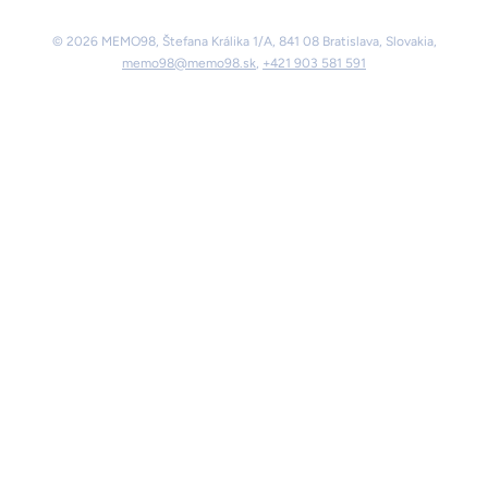
© 2026 MEMO98, Štefana Králika 1/A, 841 08 Bratislava, Slovakia,
memo98@memo98.sk
,
+421 903 581 591