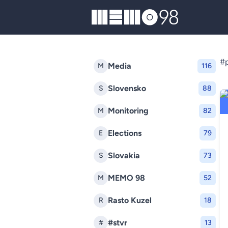
MEMO98
#p
Media
M
116
Slovensko
S
88
Monitoring
M
82
Elections
E
79
Slovakia
S
73
MEMO 98
M
52
Rasto Kuzel
R
18
#stvr
#
13