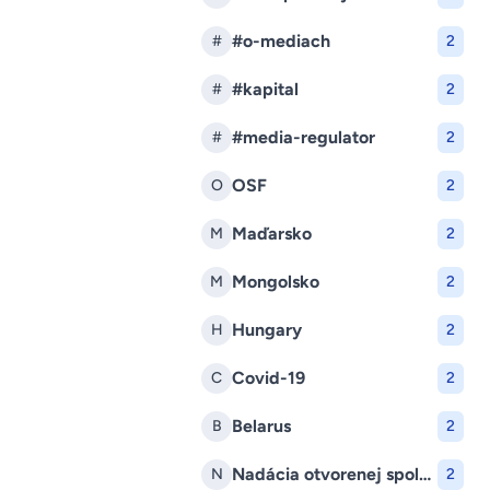
#o-mediach
#
2
#kapital
#
2
#media-regulator
#
2
OSF
O
2
Maďarsko
M
2
Mongolsko
M
2
Hungary
H
2
Covid-19
C
2
Belarus
B
2
Nadácia otvorenej spoločnosti
N
2