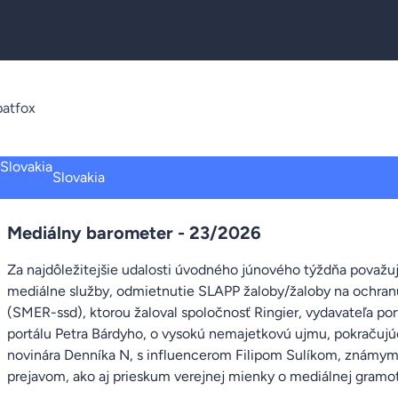
atfox
Slovakia
Mediálny barometer - 23/2026
Za najdôležitejšie udalosti úvodného júnového týždňa považ
mediálne služby, odmietnutie SLAPP žaloby/žaloby na ochran
(SMER-ssd), ktorou žaloval spoločnosť Ringier, vydavateľa port
portálu Petra Bárdyho, o vysokú nemajetkovú ujmu, pokračujúc
novinára Denníka N, s influencerom Filipom Sulíkom, známy
prejavom, ako aj prieskum verejnej mienky o mediálnej gramot