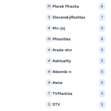
Marek Mracka
M
8
SlovenskýRozhlas
S
7
#tv-joj
#
6
Minorities
M
6
#rada-stvr
#
5
#aktuality
#
5
#dennik-n
#
5
#sme
#
5
TVMarkíza
T
5
STV
S
5