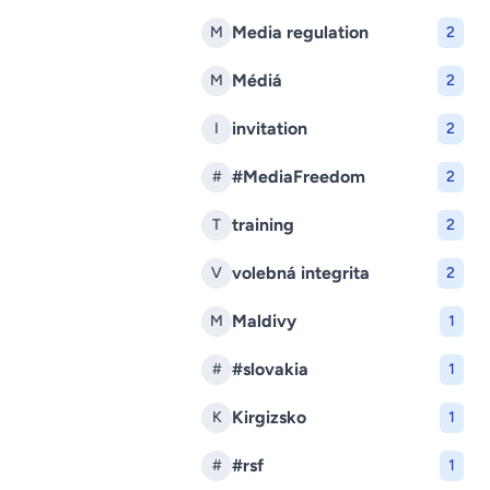
Media regulation
M
2
Médiá
M
2
invitation
I
2
#MediaFreedom
#
2
training
T
2
volebná integrita
V
2
Maldivy
M
1
#slovakia
#
1
Kirgizsko
K
1
#rsf
#
1