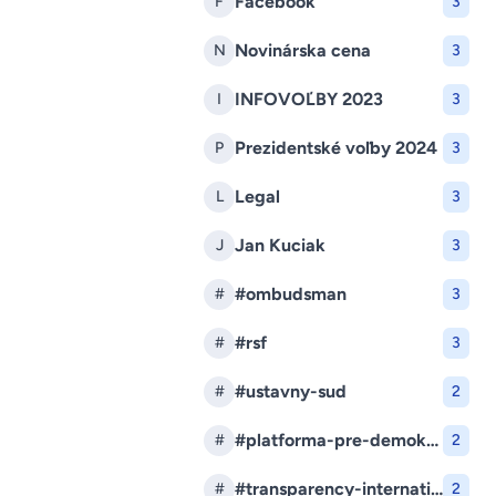
Facebook
F
3
Novinárska cena
N
3
INFOVOĽBY 2023
I
3
Prezidentské voľby 2024
P
3
Legal
L
3
Jan Kuciak
J
3
#ombudsman
#
3
#rsf
#
3
#ustavny-sud
#
2
#platforma-pre-demokraciu
#
2
#transparency-international-slovensko
#
2