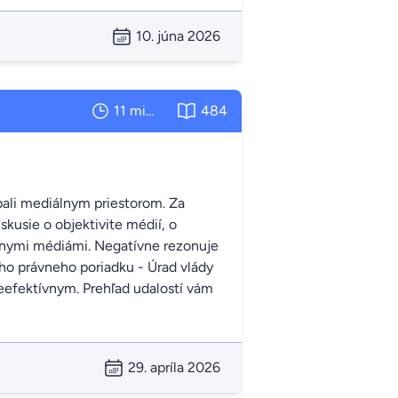
10. júna 2026
11 minút
484
bali mediálnym priestorom. Za
kusie o objektivite médií, o
tívnymi médiámi. Negatívne rezonuje
ho právneho poriadku - Úrad vlády
eefektívnym. Prehľad udalostí vám
29. apríla 2026