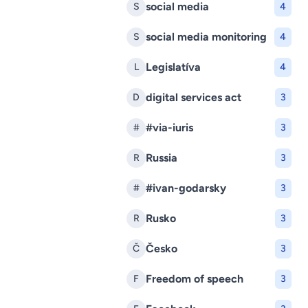
social media
S
4
social media monitoring
S
4
Legislatíva
L
4
digital services act
D
3
#via-iuris
#
3
Russia
R
3
#ivan-godarsky
#
3
Rusko
R
3
Česko
Č
3
Freedom of speech
F
3