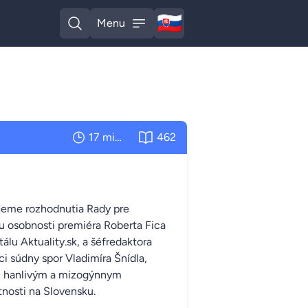
🇸🇰
Menu
Slovak
Open search
Open menu
17 minút
462
ujeme rozhodnutia Rady pre
u osobnosti premiéra Roberta Fica
álu Aktuality.sk, a šéfredaktora
i súdny spor Vladimíra Šnídla,
m hanlivým a mizogýnnym
nosti na Slovensku.