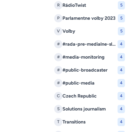
RádioTwist
R
5
Parlamentne volby 2023
P
5
Voľby
V
5
#rada-pre-medialne-sluzby
#
4
#media-monitoring
#
4
#public-broadcaster
#
4
#public-media
#
4
Czech Republic
C
4
Solutions journalism
S
4
Transitions
T
4