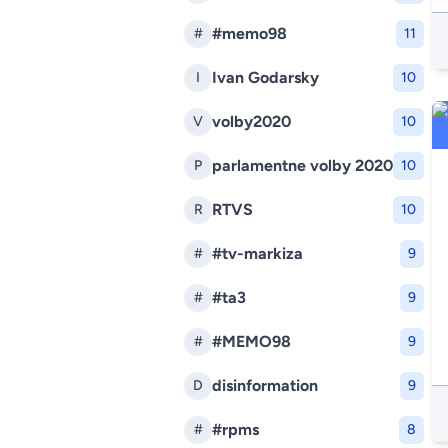
#memo98
#
11
Ivan Godarsky
I
10
volby2020
V
10
parlamentne volby 2020
P
10
RTVS
R
10
#tv-markiza
#
9
#ta3
#
9
#MEMO98
#
9
disinformation
D
9
#rpms
#
8