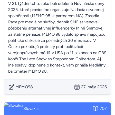
V 21. týždni tohto roku boli udelené Novinárske ceny
2025, ktoré pravidelne organizuje Nadácia otvorenej
spoločnosti (MEMO 98 je partnerom NC). Zasadla
Rada pre mediálne služby, denník SME sa venoval
pôsobeniu alternatívnej influencerky Mimi Šramovej
za štátne peniaze. MEMO 98 vydalo správu mapujúcu
politické diskusie za posledných 30 mesiacov. V
Česku pokračujú protesty proti politizácii
verejnoprávnych médií, v USA po 11 sezónach na CBS
končí The Late Show so Stephenom Colbertom. Aj
iné správy, doplnené o kontext, vám prináša Mediálny
barometer MEMO 98.
MEMO98
27. mája 2026
Slovakia
707