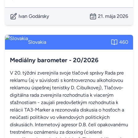
Ivan Godársky
21. mája 2026
Slovakia
460
Mediálny barometer - 20/2026
V 20. týždni zverejnila svoje tlačové správy Rada pre
reklamu (aj v súvislosti s kontroverznou alkoholovou
reklamou úspešnej tenistky D. Cibulkovej), Tlačovo-
digitálna rada zverejnila rozhodnutia k viacerým
sťažnostiam - zaujali predovšetkým rozhodnutia k
relácii TA3-Marker a rezonovala diskusia o hosťoch a
neúčasti politikov vo víkendových politických
diskusiách. Internetový agresor D.B. čelí opakovanému
trestnému oznámeniu za doxxing (cielené