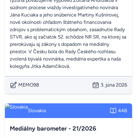
týždňa považujeme výpoveď Zoltána Andruskóa v
súdnom procese vraždy investigatívneho novinára
Jána Kuciaka a jeho snúbenice Martiny Kušnírovej,
nové okolnosti ohľadom štátneho financovania
zdrojov s problematickým obsahom, zasadnutie Rady
STVR, ako aj začiatok 52. schôdze NR SR, na ktorej sa
prerokúvaju aj zákony s dopadom na mediálny
priestor. V Česku bola do Rady Českého rozhlasu
zvolená bývalá novinárka, mediálna expertka a naša
kolegyňa Jitka Adamčíková.
MEMO98
3. júna 2026
Slovakia
448
Mediálny barometer - 21/2026