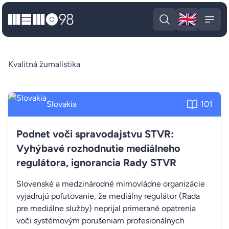
🇬🇧
MEMO98
Engli
Open search
Open
Kvalitná žurnalistika
Slovakia
101
Podnet voči spravodajstvu STVR:
Vyhýbavé rozhodnutie mediálneho
regulátora, ignorancia Rady STVR
Slovenské a medzinárodné mimovládne organizácie
vyjadrujú poľutovanie, že mediálny regulátor (Rada
pre mediálne služby) neprijal primerané opatrenia
voči systémovým porušeniam profesionálnych