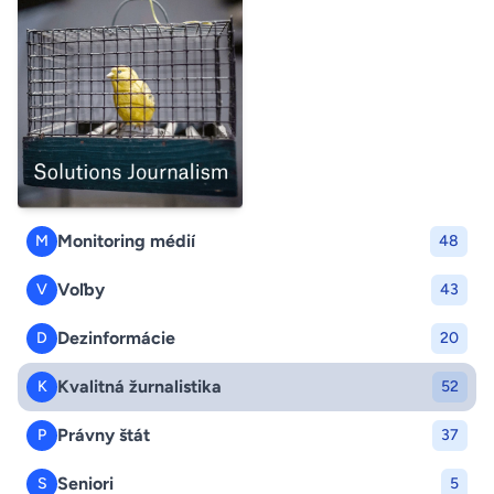
Monitoring médií
M
48
Voľby
V
43
Dezinformácie
D
20
Kvalitná žurnalistika
K
52
Právny štát
P
37
Seniori
S
5