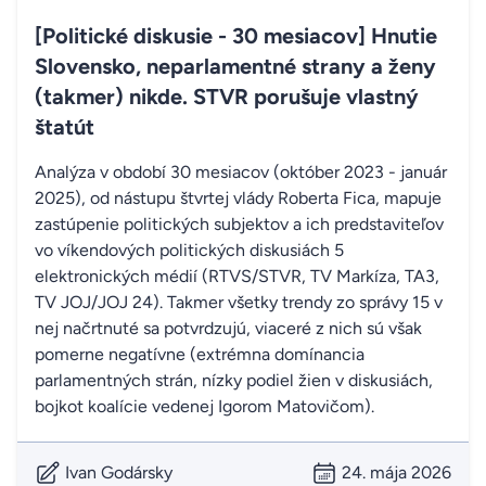
[Politické diskusie - 30 mesiacov] Hnutie
Slovensko, neparlamentné strany a ženy
(takmer) nikde. STVR porušuje vlastný
štatút
Analýza v období 30 mesiacov (október 2023 - január
2025), od nástupu štvrtej vlády Roberta Fica, mapuje
zastúpenie politických subjektov a ich predstaviteľov
vo víkendových politických diskusiách 5
elektronických médií (RTVS/STVR, TV Markíza, TA3,
TV JOJ/JOJ 24). Takmer všetky trendy zo správy 15 v
nej načrtnuté sa potvrdzujú, viaceré z nich sú však
pomerne negatívne (extrémna domínancia
parlamentných strán, nízky podiel žien v diskusiách,
bojkot koalície vedenej Igorom Matovičom).
Ivan Godársky
24. mája 2026