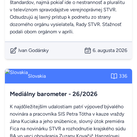
štandardov, najmä pokiaľ ide o nestrannosť a pluralitu
v televíznom spravodajstve verejnoprávnej STVR.
Odsudzujú aj laxný prístup k podnetu zo strany
dozorného orgánu vysielateľa, Rady STVR. Sťažnosť
podali obom orgánom v apríli.
Ivan Godársky
6. augusta 2026
Slovakia
336
Mediálny barometer - 26/2026
K najdôležitejším udalostiam patrí výpoveď bývalého
novinára a pracovníka SIS Petra Tótha v kauze vraždy
Jána Kuciaka a jeho snúbenice, slovný útok premiéra
Fica na novinárku STVR a rozhodnutie krajského súdu
BA vo veci ohovárania Zuzany Kovačič Hanzelovej.