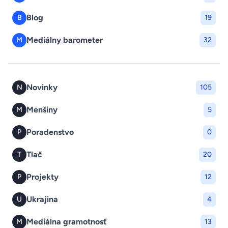
Blog
B
19
Mediálny barometer
M
32
Novinky
N
105
Menšiny
M
5
Poradenstvo
P
0
Tlač
T
20
Projekty
P
12
Ukrajina
U
4
Mediálna gramotnosť
M
13