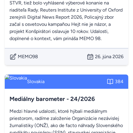
STVR, tiež bolo vyhlásené výberové konanie na
riaditeľa Rady. Reuters Institute z University of Oxford
zerejnili Digital News Report 2026, Policajný zbor
začal s osvetovou kampaňou Hejt nie je názor, a
projekt Konšpirátori oslavuje 10 rokov. Udalosti,
doplnené o kontext, vám prináša MEMO 98.
MEMO98
26. júna 2026
Slovakia
384
Mediálny barometer - 24/2026
Medzi hlavné udalosti, ktoré hýbali mediálnym
priestorom, radíme založenie Organizácie nezávislej
žurnalistiky (ONŽ), ako de facto náhrady Slovenského
syndikátu novinárov (SSN), stavovskej organizácie