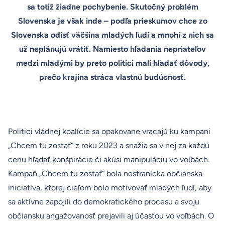
sa totiž žiadne pochybenie. Skutočný problém
Slovenska je však inde – podľa prieskumov chce zo
Slovenska odísť väčšina mladých ľudí a mnohí z nich sa
už neplánujú vrátiť. Namiesto hľadania nepriateľov
medzi mladými by preto politici mali hľadať dôvody,
prečo krajina stráca vlastnú budúcnosť.
Politici vládnej koalície sa opakovane vracajú ku kampani
„
Chcem tu zostať“
z roku 2023 a snažia sa v nej za každú
cenu hľadať konšpirácie či akúsi manipuláciu vo voľbách.
Kampaň „Chcem tu zostať“ bola nestranícka občianska
iniciatíva, ktorej cieľom bolo motivovať mladých ľudí, aby
sa aktívne zapojili do demokratického procesu a svoju
občiansku angažovanosť prejavili aj účasťou vo voľbách. O