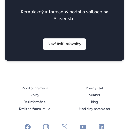
Komplexný informačný portál o voľbách na
Slovensku.
Navštíviť Infovoľby
Monitoring médií
Právny štát
Voľby
Seniori
Dezinformácie
Blog
Kvalitná žurnalistika
Mediálny barometer
facebook
instagram
x
youtube
linkedin