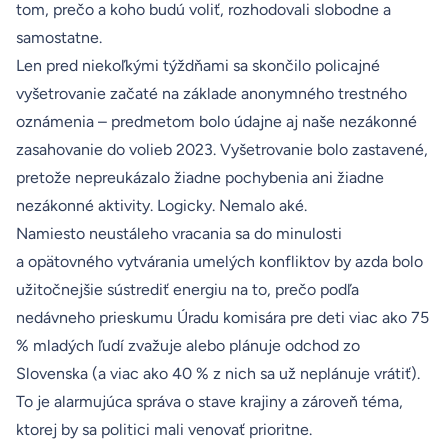
tom, prečo a koho budú voliť, rozhodovali slobodne a
samostatne.
Len pred niekoľkými týždňami sa skončilo policajné
vyšetrovanie začaté na základe anonymného trestného
oznámenia – predmetom bolo údajne aj naše nezákonné
zasahovanie do volieb 2023. Vyšetrovanie bolo zastavené,
pretože nepreukázalo žiadne pochybenia ani žiadne
nezákonné aktivity. Logicky. Nemalo aké.
Namiesto neustáleho vracania sa do minulosti
a opätovného vytvárania umelých konfliktov by azda bolo
užitočnejšie sústrediť energiu na to, prečo podľa
nedávneho prieskumu
Úradu komisára pre deti viac ako 75
% mladých ľudí zvažuje alebo plánuje odchod zo
Slovenska (a viac ako 40 % z nich sa už neplánuje vrátiť).
To je alarmujúca správa o stave krajiny a zároveň téma,
ktorej by sa politici mali venovať prioritne.