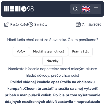
🇬🇧
MEMO98
Engli
Open search
Open
Rasťo Kužel
2 minúty
7. mája 2026
Mladí ľudia chcú odísť zo Slovenska. Čo im ponúkame?
Voľby
Mediálna gramotnosť
Právny štát
Novinky
Namiesto hľadania nepriateľov medzi mladými skúste
hľadať dôvody, prečo chcú odísť
Politici vládnej koalície opäť útočia na občiansku
kampaň „Chcem tu zostať“ a snažia sa z nej vytvoriť
príbeh o manipulácii volieb. Polícia pritom vyšetrovanie
údajných nezákonných aktivít zastavila - nepreukázalo