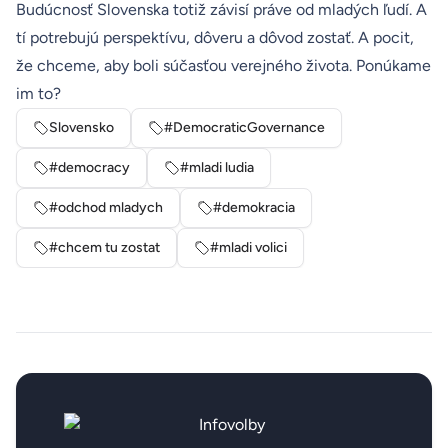
Budúcnosť Slovenska totiž závisí práve od mladých ľudí. A
tí potrebujú perspektívu, dôveru a dôvod zostať. A pocit,
že chceme, aby boli súčasťou verejného života. Ponúkame
im to?
Slovensko
#DemocraticGovernance
#democracy
#mladi ludia
#odchod mladych
#demokracia
#chcem tu zostat
#mladi volici