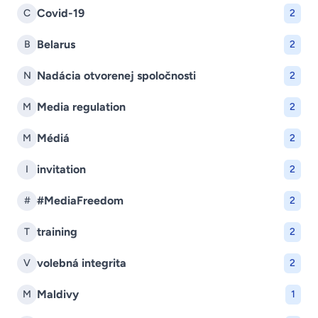
Covid-19
C
2
Belarus
B
2
Nadácia otvorenej spoločnosti
N
2
Media regulation
M
2
Médiá
M
2
invitation
I
2
#MediaFreedom
#
2
training
T
2
volebná integrita
V
2
Maldivy
M
1