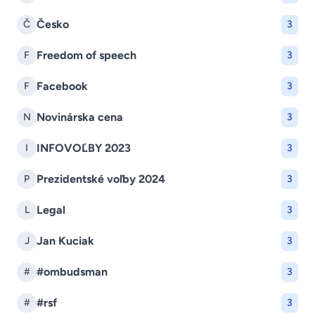
Česko
Č
3
Freedom of speech
F
3
Facebook
F
3
Novinárska cena
N
3
INFOVOĽBY 2023
I
3
Prezidentské voľby 2024
P
3
Legal
L
3
Jan Kuciak
J
3
#ombudsman
#
3
#rsf
#
3