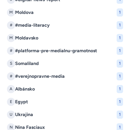
Moldova
M
1
#media-literacy
#
1
Moldavsko
M
1
#platforma-pre-medialnu-gramotnost
#
1
Somaliland
S
1
#verejnopravne-media
#
1
Albánsko
A
1
Egypt
E
1
Ukrajina
U
1
Nina Fasciaux
N
1