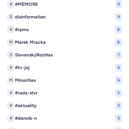
#MEMO98
#
9
disinformation
D
9
#rpms
#
8
Marek Mracka
M
8
SlovenskýRozhlas
S
7
#tv-joj
#
6
Minorities
M
6
#rada-stvr
#
5
#aktuality
#
5
#dennik-n
#
5