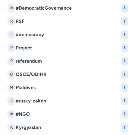
#DemocraticGovernance
#
1
RSF
R
1
#democracy
#
1
Project
P
1
referendum
R
1
OSCE/ODIHR
O
1
Maldives
M
1
#rusky-zakon
#
1
#NGO
#
1
Kyrgyzstan
K
1