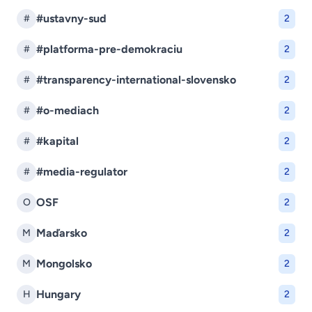
#ustavny-sud
#
2
#platforma-pre-demokraciu
#
2
#transparency-international-slovensko
#
2
#o-mediach
#
2
#kapital
#
2
#media-regulator
#
2
OSF
O
2
Maďarsko
M
2
Mongolsko
M
2
Hungary
H
2