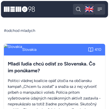
🇬🇧
MEMO98
Engli
Open search
Open
#odchod mladych
Slovakia
410
Mladí ľudia chcú odísť zo Slovenska. Čo
im ponúkame?
Politici vládnej koalície opäť útočia na občiansku
kampaň „Chcem tu zostať“ a snažia sa z nej vytvoriť
príbeh o manipulácii volieb. Polícia pritom
vyšetrovanie údajných nezákonných aktivít zastavila -
nepreukázalo sa totiž žiadne pochybenie. Skutočný