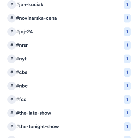
#jan-kuciak
#
1
#novinarska-cena
#
1
#joj-24
#
1
#nrsr
#
1
#nyt
#
1
#cbs
#
1
#nbc
#
1
#fcc
#
1
#the-late-show
#
1
#the-tonight-show
#
1