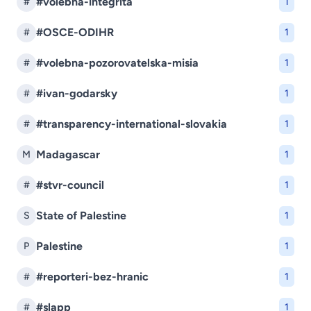
#volebna-integrita
#
1
#OSCE-ODIHR
#
1
#volebna-pozorovatelska-misia
#
1
#ivan-godarsky
#
1
#transparency-international-slovakia
#
1
Madagascar
M
1
#stvr-council
#
1
State of Palestine
S
1
Palestine
P
1
#reporteri-bez-hranic
#
1
#slapp
#
1