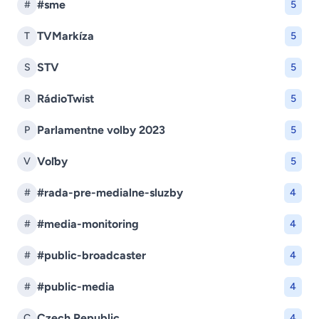
#sme
#
5
TVMarkíza
T
5
STV
S
5
RádioTwist
R
5
Parlamentne volby 2023
P
5
Voľby
V
5
#rada-pre-medialne-sluzby
#
4
#media-monitoring
#
4
#public-broadcaster
#
4
#public-media
#
4
Czech Republic
C
4