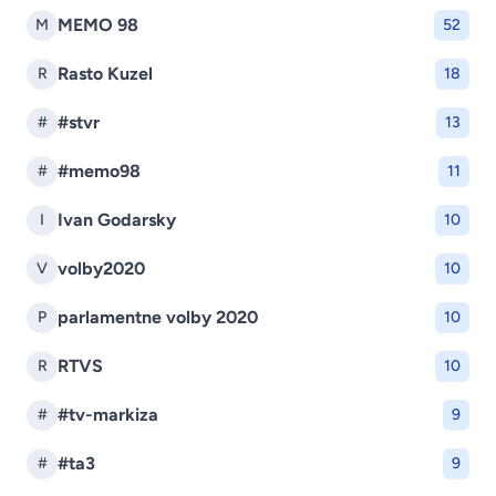
MEMO 98
M
52
Rasto Kuzel
R
18
#stvr
#
13
#memo98
#
11
Ivan Godarsky
I
10
volby2020
V
10
parlamentne volby 2020
P
10
RTVS
R
10
#tv-markiza
#
9
#ta3
#
9