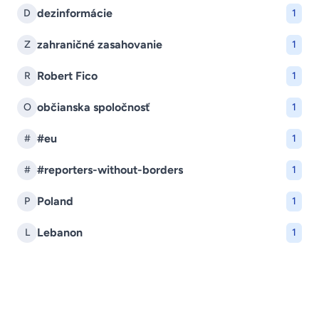
dezinformácie
D
1
zahraničné zasahovanie
Z
1
Robert Fico
R
1
občianska spoločnosť
O
1
#eu
#
1
#reporters-without-borders
#
1
Poland
P
1
Lebanon
L
1