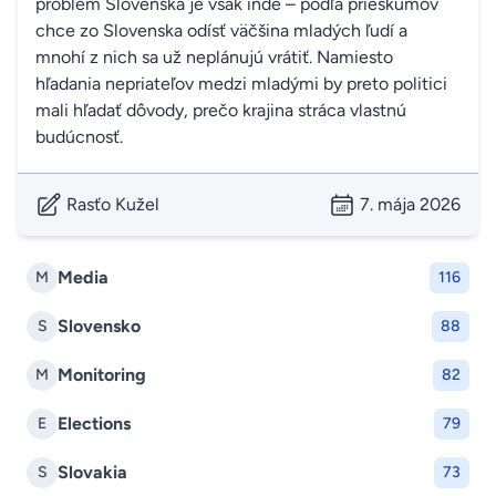
problém Slovenska je však inde – podľa prieskumov
chce zo Slovenska odísť väčšina mladých ľudí a
mnohí z nich sa už neplánujú vrátiť. Namiesto
hľadania nepriateľov medzi mladými by preto politici
mali hľadať dôvody, prečo krajina stráca vlastnú
budúcnosť.
Rasťo Kužel
7. mája 2026
Media
M
116
Slovensko
S
88
Monitoring
M
82
Elections
E
79
Slovakia
S
73