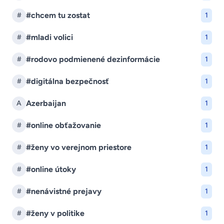
#chcem tu zostat
#
1
#mladi volici
#
1
#rodovo podmienené dezinformácie
#
1
#digitálna bezpečnosť
#
1
Azerbaijan
A
1
#online obťažovanie
#
1
#ženy vo verejnom priestore
#
1
#online útoky
#
1
#nenávistné prejavy
#
1
#ženy v politike
#
1