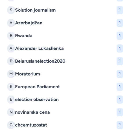
Solution journalism
S
1
Azerbajdžan
A
1
Rwanda
R
1
Alexander Lukashenka
A
1
Belarusianelection2020
B
1
Moratorium
M
1
European Parliament
E
1
election observation
E
1
novinarska cena
N
1
chcemtuzostat
C
1