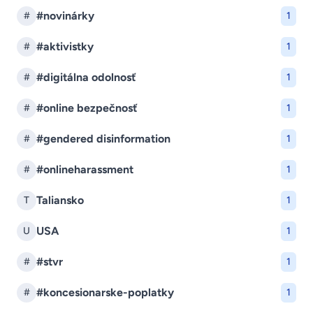
#novinárky
#
1
#aktivistky
#
1
#digitálna odolnosť
#
1
#online bezpečnosť
#
1
#gendered disinformation
#
1
#onlineharassment
#
1
Taliansko
T
1
USA
U
1
#stvr
#
1
#koncesionarske-poplatky
#
1