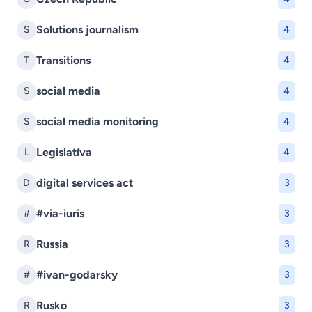
Solutions journalism
S
4
Transitions
T
4
social media
S
4
social media monitoring
S
4
Legislatíva
L
4
digital services act
D
3
#via-iuris
#
3
Russia
R
3
#ivan-godarsky
#
3
Rusko
R
3