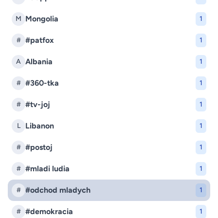
Mongolia
M
1
#patfox
#
1
Albania
A
1
#360-tka
#
1
#tv-joj
#
1
Libanon
L
1
#postoj
#
1
#mladi ludia
#
1
#odchod mladych
#
1
#demokracia
#
1