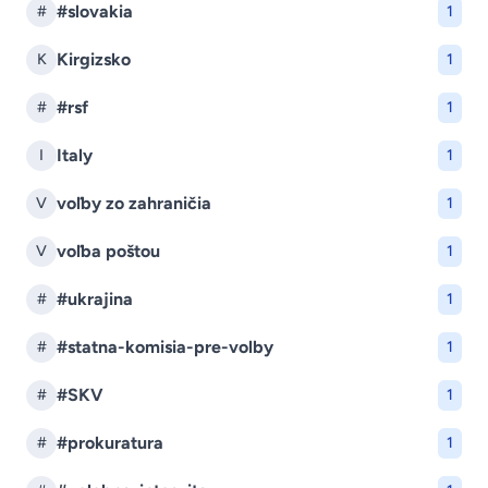
#slovakia
#
1
Kirgizsko
K
1
#rsf
#
1
Italy
I
1
voľby zo zahraničia
V
1
voľba poštou
V
1
#ukrajina
#
1
#statna-komisia-pre-volby
#
1
#SKV
#
1
#prokuratura
#
1