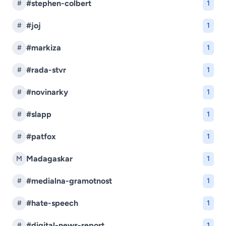
#stephen-colbert
#
1
#joj
#
1
#markiza
#
1
#rada-stvr
#
1
#novinarky
#
1
#slapp
#
1
#patfox
#
1
Madagaskar
M
1
#medialna-gramotnost
#
1
#hate-speech
#
1
#digital-news-report
#
1