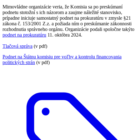
Mimovládne organizácie veria, že Komisia sa po preskúmaní
podnetu stotožní s ich názorom a zaujme náležité stanovisko,
prípadne iniciuje samostatný podnet na prokuratúru v zmysle §21
zákona č. 153/2001 Z.z. a požiada ním o preskúmanie zákonnosti
rozhodnutia správneho orgánu. Organizácie podali spoločne takýto
podnet na prokuratúru
11. októbra 2024.
Tlačová správa
(v pdf)
Podnet na Štátnu komisiu pre voľby a kontrolu financovania
politických strán
(v pdf)