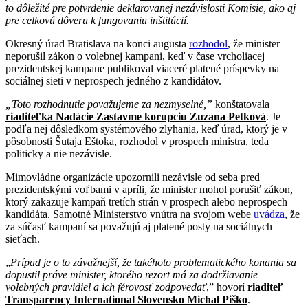
to dôležité pre potvrdenie deklarovanej nezávislosti Komisie, ako aj
pre celkovú dôveru k fungovaniu inštitúcií.
Okresný úrad Bratislava na konci augusta
rozhodol
, že minister
neporušil zákon o volebnej kampani, keď v čase vrcholiacej
prezidentskej kampane publikoval viaceré platené príspevky na
sociálnej sieti v neprospech jedného z kandidátov.
„Toto rozhodnutie považujeme za nezmyselné,”
konštatovala
riaditeľka Nadácie Zastavme korupciu Zuzana Petková
. Je
podľa nej dôsledkom systémového zlyhania, keď úrad, ktorý je v
pôsobnosti Šutaja Eštoka, rozhodol v prospech ministra, teda
politicky a nie nezávisle.
Mimovládne organizácie upozornili nezávisle od seba pred
prezidentskými voľbami v apríli, že minister mohol porušiť zákon,
ktorý zakazuje kampaň tretích strán v prospech alebo neprospech
kandidáta. Samotné Ministerstvo vnútra na svojom webe
uvádza
, že
za súčasť kampaní sa považujú aj platené posty na sociálnych
sieťach.
„
Prípad je o to závažnejší, že takéhoto problematického konania sa
dopustil práve minister, ktorého rezort má za dodržiavanie
volebných pravidiel a ich férovosť zodpovedať
,” hovorí
riaditeľ
Transparency International Slovensko Michal Piško
.