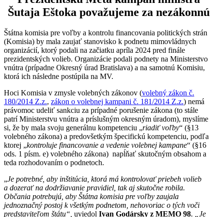
Šutaja Eštoka považujeme za nezákonnú
Štátna komisia pre voľby a kontrolu financovania politických strán
(Komisia) by mala zaujať stanovisko k podnetu mimovládnych
organizácií, ktorý podali na začiatku apríla 2024 pred finále
prezidentských volieb. Organizácie podali podnety na Ministerstvo
vnútra (prípadne Okresný úrad Bratislava) a na samotnú Komisiu,
ktorá ich následne postúpila na MV.
Hoci Komisia v zmysle volebných zákonov (
volebný zákon č.
180/2014 Z.z.
,
zákon o volebnej kampani č. 181/2014 Z.z.
) nemá
právomoc udeliť sankciu za prípadné porušenie zákona (to stále
patrí Ministerstvu vnútra a príslušným okresným úradom), myslíme
si, že by mala svoju generálnu kompetenciu „
riadiť voľby
“ (§13
volebného zákona) a predovšetkým špecifickú kompetenciu, podľa
ktorej „
kontroluje financovanie a vedenie volebnej kampane
“ (§16
ods. 1 písm. e) volebného zákona) napĺňať skutočným obsahom a
teda rozhodovaním o podnetoch.
„
Je potrebné, aby inštitúcia, ktorá má kontrolovať priebeh volieb
a dozerať na dodržiavanie pravidiel, tak aj skutočne robila.
Občania potrebujú, aby Štátna komisia pre voľby zaujala
jednoznačný postoj k všetkým podnetom, nehovoriac o tých voči
predstaviteľom štátu“,
uviedol
Ivan Godársky z MEMO 98
.
„Je