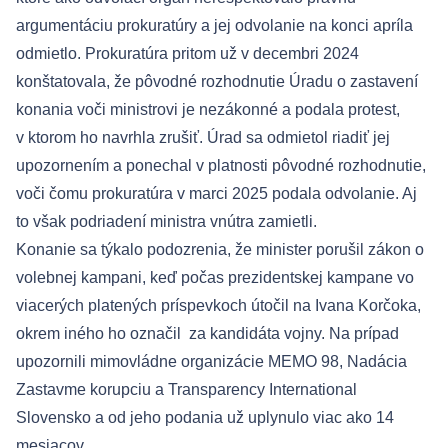
argumentáciu prokuratúry a jej odvolanie na konci apríla
odmietlo. Prokuratúra pritom už v decembri 2024
konštatovala, že pôvodné rozhodnutie Úradu o zastavení
konania voči ministrovi je nezákonné a podala protest,
v ktorom ho navrhla zrušiť. Úrad sa odmietol riadiť jej
upozornením a ponechal v platnosti pôvodné rozhodnutie,
voči čomu prokuratúra v marci 2025 podala odvolanie. Aj
to však podriadení ministra vnútra zamietli.
Konanie sa týkalo podozrenia, že minister porušil zákon o
volebnej kampani, keď počas prezidentskej kampane vo
viacerých platených príspevkoch útočil na Ivana Korčoka,
okrem iného ho označil za kandidáta vojny. Na prípad
upozornili mimovládne organizácie MEMO 98, Nadácia
Zastavme korupciu a Transparency International
Slovensko a od jeho podania už uplynulo viac ako 14
mesiacov.