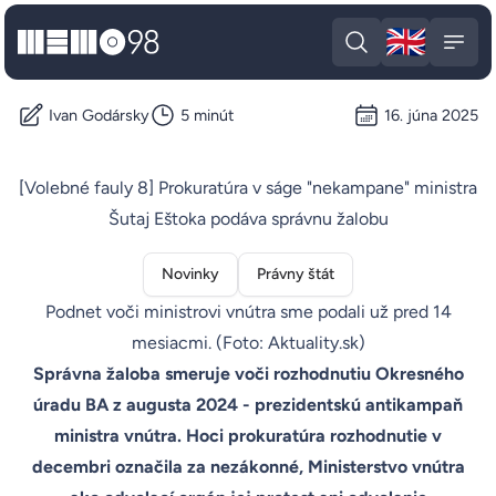
🇬🇧
MEMO98
Engli
Open search
Open
Ivan Godársky
5 minút
16. júna 2025
[Volebné fauly 8] Prokuratúra v ságe "nekampane" ministra
Šutaj Eštoka podáva správnu žalobu
Novinky
Právny štát
Podnet voči ministrovi vnútra sme podali už pred 14
mesiacmi. (Foto: Aktuality.sk)
Správna žaloba smeruje voči rozhodnutiu Okresného
úradu BA z augusta 2024 - prezidentskú antikampaň
ministra vnútra. Hoci prokuratúra rozhodnutie v
decembri označila za nezákonné, Ministerstvo vnútra