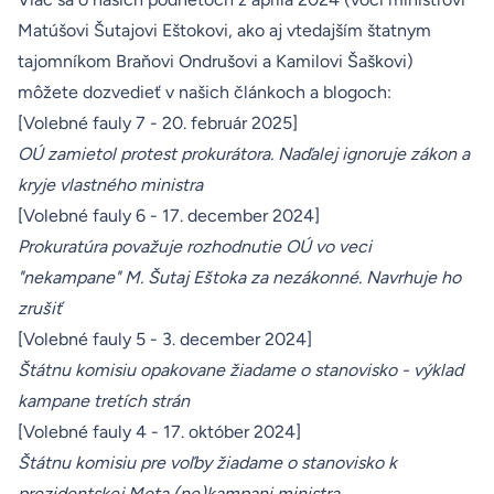
Matúšovi Šutajovi Eštokovi, ako aj vtedajším štatnym
tajomníkom Braňovi Ondrušovi a Kamilovi Šaškovi)
môžete dozvedieť v našich článkoch a blogoch:
[Volebné fauly 7 - 20. február 2025]
OÚ zamietol protest prokurátora. Naďalej ignoruje zákon a
kryje vlastného ministra
[Volebné fauly 6 - 17. december 2024]
Prokuratúra považuje rozhodnutie OÚ vo veci
"nekampane" M. Šutaj Eštoka za nezákonné. Navrhuje ho
zrušiť
[Volebné fauly 5 - 3. december 2024]
Štátnu komisiu opakovane žiadame o stanovisko - výklad
kampane tretích strán
[Volebné fauly 4 - 17. október 2024]
Štátnu komisiu pre voľby žiadame o stanovisko k
prezidentskej Meta (ne)kampani ministra