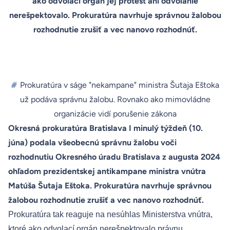
ako odvolací orgán jej protest ani odvolanie
nerešpektovalo. Prokuratúra navrhuje správnou žalobou
rozhodnutie zrušiť a vec nanovo rozhodnúť.
#
Prokuratúra v ságe "nekampane" ministra Šutaja Eštoka
už podáva správnu žalobu. Rovnako ako mimovládne
organizácie vidí porušenie zákona
Okresná prokuratúra Bratislava I minulý týždeň (10.
júna) podala všeobecnú správnu žalobu voči
rozhodnutiu Okresného úradu Bratislava z augusta 2024
ohľadom prezidentskej antikampane ministra vnútra
Matúša Šutaja Eštoka. Prokuratúra navrhuje správnou
žalobou rozhodnutie zrušiť a vec nanovo rozhodnúť.
Prokuratúra tak reaguje na nesúhlas Ministerstva vnútra,
ktoré ako odvolací orgán nerešpektovalo právnu