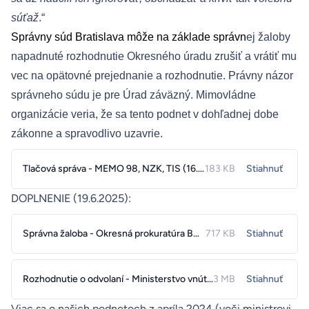
súťaž
.“
Správny súd Bratislava môže na základe správn
ej žaloby
napadnuté rozhodnutie Okresného úradu zrušiť a vrátiť mu
vec na opätovné prejednanie a rozhodnutie. Právny názor
správneho súdu je pre Úrad záväzný. Mimovládne
organizácie veria, že sa tento podnet v dohľadnej dobe
zákonne a spravodlivo uzavrie.
Tlačová správa - MEMO 98, NZK, TIS (16.6.2025)
183 KB
Stiahnuť
DOPLNENIE (19.6.2025):
Správna žaloba - Okresná prokuratúra BA I voči rozhodnutiu OÚ BA (10.6.2025)
717 KB
Stiahnuť
Rozhodnutie o odvolaní - Ministerstvo vnútra voči odvolaniu prokurátora (30.4.2025)
3 MB
Stiahnuť
Viac sa o našich podnetoch z apríla 2024 (voči ministrovi