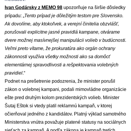
Ivan Godársky z MEMO 98
upozorňuje na širšie dôsledky
prípadu: „
Tento prípad je dôležitým testom pre Slovensko.
Ak dovolíme, aby ktokoľvek, a verejní činitelia obzvlášť,
porušovali explicitne jasné pravidlá kampane, otvárame
dvere možnej masívnejšej manipulácii volieb v budúcnosti.
Veľmi preto vítame, že prokuratúra ako orgán ochrany
zákonnosti využíva všetky možnosti ako sa domôcť
elementárnej spravodlivosti a rešpektovania volebných
pravidiel
.“
Podnet na prešetrenie podozrenia, že minister porušil
zákon o volebnej kampani, podali mimovládne organizácie
ešte pred druhým kolom prezidentských volieb. Minister
Šutaj Eštok si vtedy platil reklamnú kampaň, v ktorej
očierňoval jedného z kandidátov. Platný výklad samotného
Ministerstva vnútra považuje platené statusy na sociálnych
sieťach za kampaň. A podľa zákona je kampaň tretích