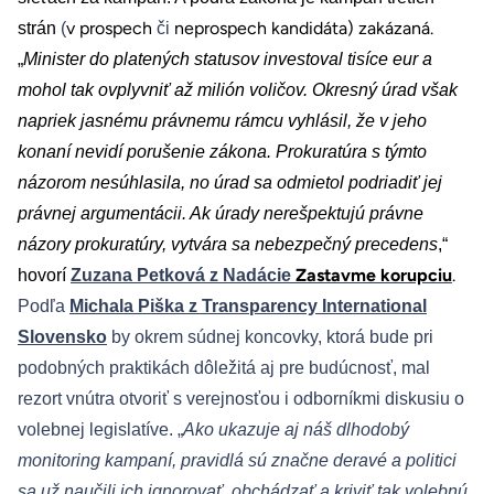
v prospech
neprospech kandidáta) zakázaná.
strán
(
či
„
Minister do platených statusov investoval tisíce eur a
mohol tak ovplyvniť až milión voličov. Okresný úrad však
napriek jasnému právnemu rámcu vyhlásil, že v jeho
konaní nevidí porušenie zákona. Prokuratúra s týmto
názorom nesúhlasila, no úrad sa odmietol podriadiť jej
právnej argumentácii. Ak úrady nerešpektujú právne
názory prokuratúry, vytvára sa nebezpečný precedens
,“
Zastavme korupciu
.
hovorí
Zuzana Petková z Nadácie
Podľa
Michala Piška z Transparency International
Slovensko
by okrem súdnej koncovky, ktorá bude pri
podobných praktikách dôležitá aj pre budúcnosť, mal
rezort vnútra otvoriť s verejnosťou i odborníkmi diskusiu o
volebnej legislatíve. „
Ako ukazuje aj náš dlhodobý
monitoring kampaní, pravidlá sú značne deravé a politici
sa už naučili ich ignorovať, obchádzať a kriviť tak volebnú