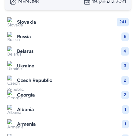
MEMO98
19. januára 2021
Slovakia
241
Russia
6
Belarus
4
Ukraine
3
Czech Republic
2
Georgia
2
Albania
1
Armenia
1