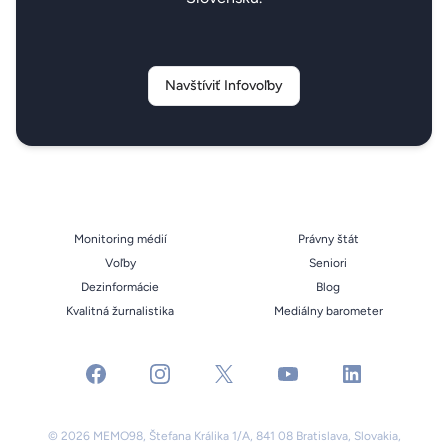
Navštíviť Infovoľby
Monitoring médií
Právny štát
Voľby
Seniori
Dezinformácie
Blog
Kvalitná žurnalistika
Mediálny barometer
facebook
instagram
x
youtube
linkedin
© 2026 MEMO98, Štefana Králika 1/A, 841 08 Bratislava, Slovakia,