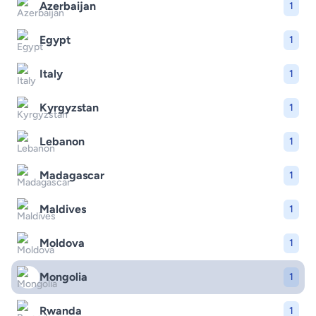
Azerbaijan
1
Egypt
1
Italy
1
Kyrgyzstan
1
Lebanon
1
Madagascar
1
Maldives
1
Moldova
1
Mongolia
1
Rwanda
1