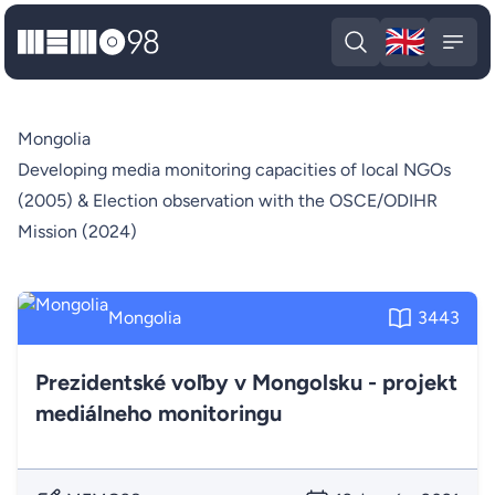
🇬🇧
MEMO98
Engli
Open search
Open
Mongolia
Developing media monitoring capacities of local NGOs
(2005) & Election observation with the OSCE/ODIHR
Mission (2024)
Mongolia
3443
Prezidentské voľby v Mongolsku - projekt
mediálneho monitoringu