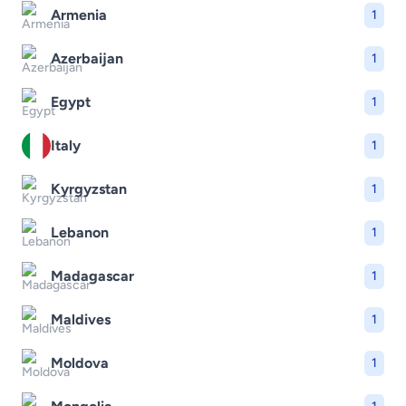
Armenia
1
Azerbaijan
1
Egypt
1
Italy
1
Kyrgyzstan
1
Lebanon
1
Madagascar
1
Maldives
1
Moldova
1