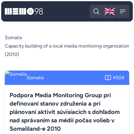
🇬🇧
MEMO98
Engli
Open search
Open
Somalia
Capacity building of a local media monitoring organization
(2010)
Somalia
4504
Podpora Media Monitoring Group pri
definovaní stanov združenia a pri
plánovaní aktivít súvisiacich s dohľadom
nad správaním sa médií počas volieb v
Somaliland-e 2010