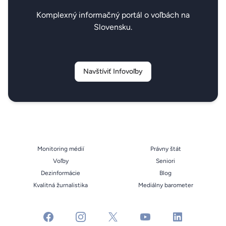
Komplexný informačný portál o voľbách na
Slovensku.
Navštíviť Infovoľby
Monitoring médií
Právny štát
Voľby
Seniori
Dezinformácie
Blog
Kvalitná žurnalistika
Mediálny barometer
facebook
instagram
x
youtube
linkedin