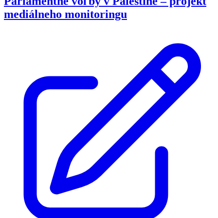
Parlamentné voľby v Palestíne – projekt
mediálneho monitoringu