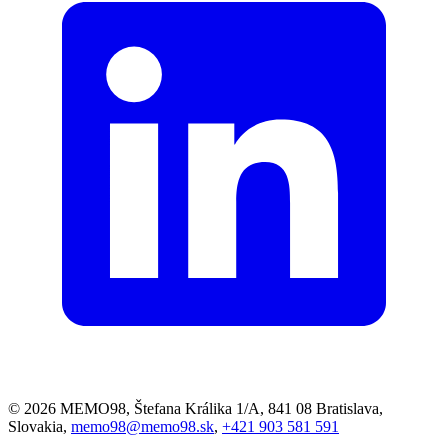
© 2026 MEMO98, Štefana Králika 1/A, 841 08 Bratislava,
Slovakia,
memo98@memo98.sk
,
+421 903 581 591