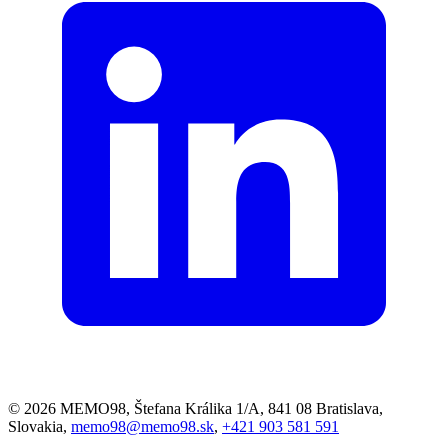
© 2026 MEMO98, Štefana Králika 1/A, 841 08 Bratislava,
Slovakia,
memo98@memo98.sk
,
+421 903 581 591