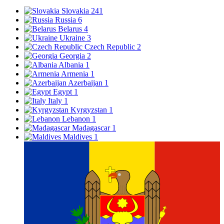
Slovakia
241
Russia
6
Belarus
4
Ukraine
3
Czech Republic
2
Georgia
2
Albania
1
Armenia
1
Azerbaijan
1
Egypt
1
Italy
1
Kyrgyzstan
1
Lebanon
1
Madagascar
1
Maldives
1