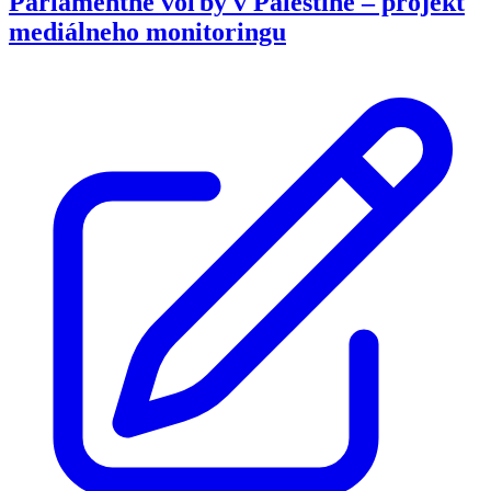
Parlamentné voľby v Palestíne – projekt
mediálneho monitoringu