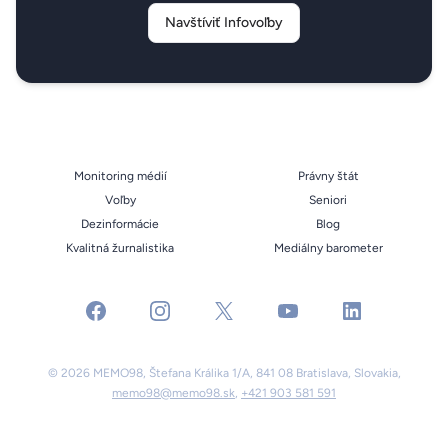
Navštíviť Infovoľby
Monitoring médií
Právny štát
Voľby
Seniori
Dezinformácie
Blog
Kvalitná žurnalistika
Mediálny barometer
facebook
instagram
x
youtube
linkedin
© 2026 MEMO98, Štefana Králika 1/A, 841 08 Bratislava, Slovakia,
memo98@memo98.sk
,
+421 903 581 591