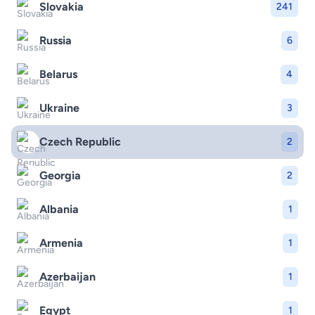
Slovakia
241
Russia
6
Belarus
4
Ukraine
3
Czech Republic
2
Georgia
2
Albania
1
Armenia
1
Azerbaijan
1
Egypt
1