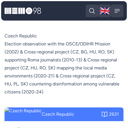
🇬🇧
MEMO98
Engli
Open search
Open
Czech Republic
Election observation with the OSCE/ODIHR Mission
(2002) & Cross-regional project (CZ, BG, HU, RO, SK)
supporting Roma journalists (2010-13) & Cross-regional
project (CZ, HU, RO, SK) mapping the local media
environments (2020-21) & Cross-regional project (CZ,
HU, PL, SK) countering disinformation among vulnerable
citizens (2020-24)
Czech Republic
2631