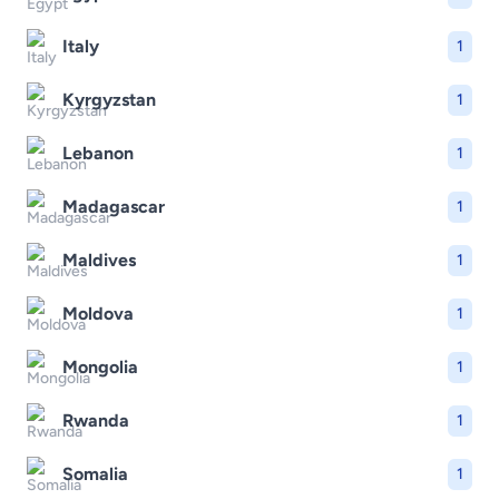
Italy
1
Kyrgyzstan
1
Lebanon
1
Madagascar
1
Maldives
1
Moldova
1
Mongolia
1
Rwanda
1
Somalia
1