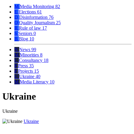
M
Media Monitoring
82
E
Elections
61
D
Disinformation
76
Q
Quality Journalism
25
R
Rule of law
17
S
Seniors
0
B
Blog
10
N
News
99
M
Minorities
8
C
Consultancy
18
P
Press
35
P
Projects
15
U
Ukraine
40
M
Media Literacy
10
Ukraine
Ukraine
Ukraine