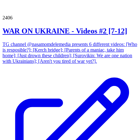
2406
WAR ON UKRAINE - Videos #2 [7-12]
TG channel @nasamomdelemedia presents 6 different videos: [Who
is resposible?]; [Kerch bridge]; [Parents of a maniac, take him
home]; [Just drown these children]; [Surovikin: We are one nation
with Ukrainians]; [Aren't you tired of war yet?].