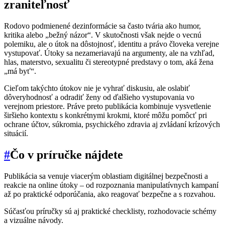
zraniteľnosť
Rodovo podmienené dezinformácie sa často tvária ako humor,
kritika alebo „bežný názor“. V skutočnosti však nejde o vecnú
polemiku, ale o útok na dôstojnosť, identitu a právo človeka verejne
vystupovať. Útoky sa nezameriavajú na argumenty, ale na vzhľad,
hlas, materstvo, sexualitu či stereotypné predstavy o tom, aká žena
„má byť“.
Cieľom takýchto útokov nie je vyhrať diskusiu, ale oslabiť
dôveryhodnosť a odradiť ženy od ďalšieho vystupovania vo
verejnom priestore. Práve preto publikácia kombinuje vysvetlenie
širšieho kontextu s konkrétnymi krokmi, ktoré môžu pomôcť pri
ochrane účtov, súkromia, psychického zdravia aj zvládaní krízových
situácií.
#
Čo v príručke nájdete
Publikácia sa venuje viacerým oblastiam digitálnej bezpečnosti a
reakcie na online útoky – od rozpoznania manipulatívnych kampaní
až po praktické odporúčania, ako reagovať bezpečne a s rozvahou.
Súčasťou príručky sú aj praktické checklisty, rozhodovacie schémy
a vizuálne návody.