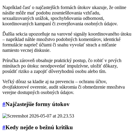
Napríklad časť o najčastejších formách útokov ukazuje, že online
násilie môže mať podobu zosmiešňovania vzhľadu,
sexualizovaných urážok, spochybňovania odbornosti,
koordinovaných kampaní či zverejňovania osobných údajov.
Ďalšia sekcia upozorňuje na varovné signály koordinovaného útoku
– napríklad náhle množstvo podobných komentárov, identické
formulácie naprieč účtami či snahu vyvolať strach a mlčanie
namiesto vecnej diskusie.
Príručka zároveň obsahuje praktický postup, čo robiť v prvých
minútach po útoku: neodpovedať impulzívne, uložiť dôkazy,
posúdiť riziko a zapojiť dôveryhodnú osobu alebo tím.
Veľký dôraz sa kladie aj na prevenciu – ochranu účtov,
dvojfaktorové overenie, audit súkromia či obmedzenie množstva
verejne dostupných osobných údajov.
#
Najčastejšie formy útokov
#
Kedy nejde o bežnú kritiku