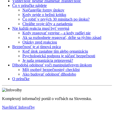
Viditeľnosť nesmie znamenať zraniteľnosť
Čo v príručke nájdete
Najčastejšie formy útokov
Kedy nejde o bežnú kritiku
Čo robiť v prvých 30 minútach po útoku?
Chráňte svoje účty a zariadenia
Nie každá reakcia musí byť verejná
Kedy reagovať verejne – a kedy radšej nie
Ak sa rozhodnete reagovať, držte sa týchto zásad
Otázky pred reakciou
Bezpečnosť je aj tímová práca
Keď útok zasiahne tím alebo organizáciu
Psychologická podpora je súčasť bezpečnosti
Je naša organizácia pripravená?
Dlhodobá odolnosť voči manipulatívnym útokom
Môj osobný bezpečnostný checklist
Ako budovať odolnosť dlhodobo
O príručke
Komplexný informačný portál o voľbách na Slovensku.
Navštíviť Infovoľby