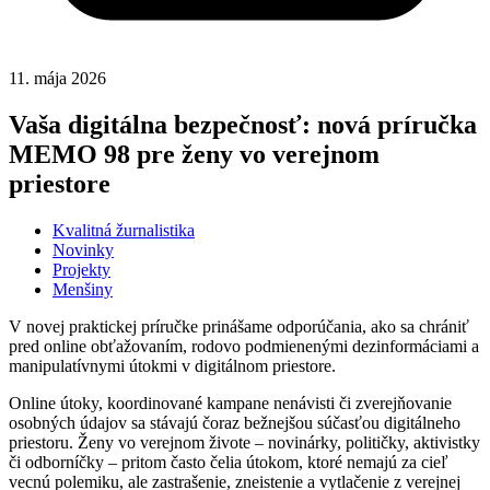
11. mája 2026
Vaša digitálna bezpečnosť: nová príručka
MEMO 98 pre ženy vo verejnom
priestore
Kvalitná žurnalistika
Novinky
Projekty
Menšiny
V novej praktickej príručke prinášame odporúčania, ako sa chrániť
pred online obťažovaním, rodovo podmienenými dezinformáciami a
manipulatívnymi útokmi v digitálnom priestore.
Online útoky, koordinované kampane nenávisti či zverejňovanie
osobných údajov sa stávajú čoraz bežnejšou súčasťou digitálneho
priestoru. Ženy vo verejnom živote – novinárky, političky, aktivistky
či odborníčky – pritom často čelia útokom, ktoré nemajú za cieľ
vecnú polemiku, ale zastrašenie, zneistenie a vytlačenie z verejnej