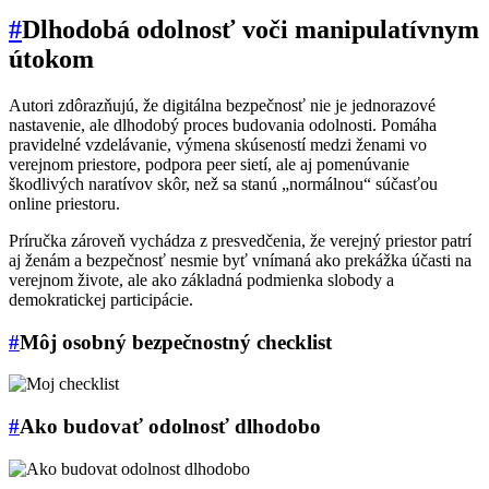
#
Dlhodobá odolnosť voči manipulatívnym
útokom
Autori zdôrazňujú, že digitálna bezpečnosť nie je jednorazové
nastavenie, ale dlhodobý proces budovania odolnosti. Pomáha
pravidelné vzdelávanie, výmena skúseností medzi ženami vo
verejnom priestore, podpora peer sietí, ale aj pomenúvanie
škodlivých naratívov skôr, než sa stanú „normálnou“ súčasťou
online priestoru.
Príručka zároveň vychádza z presvedčenia, že verejný priestor patrí
aj ženám a bezpečnosť nesmie byť vnímaná ako prekážka účasti na
verejnom živote, ale ako základná podmienka slobody a
demokratickej participácie.
#
Môj osobný bezpečnostný checklist
#
Ako budovať odolnosť dlhodobo