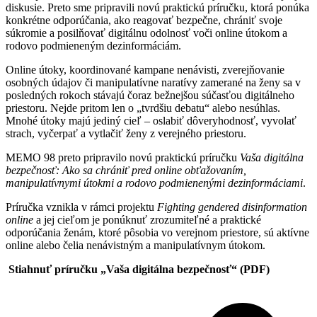
diskusie. Preto sme pripravili novú praktickú príručku, ktorá ponúka
konkrétne odporúčania, ako reagovať bezpečne, chrániť svoje
súkromie a posilňovať digitálnu odolnosť voči online útokom a
rodovo podmieneným dezinformáciám.
Online útoky, koordinované kampane nenávisti, zverejňovanie
osobných údajov či manipulatívne naratívy zamerané na ženy sa v
posledných rokoch stávajú čoraz bežnejšou súčasťou digitálneho
priestoru. Nejde pritom len o „tvrdšiu debatu“ alebo nesúhlas.
Mnohé útoky majú jediný cieľ – oslabiť dôveryhodnosť, vyvolať
strach, vyčerpať a vytlačiť ženy z verejného priestoru.
MEMO 98 preto pripravilo novú praktickú príručku
Vaša digitálna
bezpečnosť: Ako sa chrániť pred online obťažovaním,
manipulatívnymi útokmi a rodovo podmienenými dezinformáciami
.
Príručka vznikla v rámci projektu
Fighting gendered disinformation
online
a jej cieľom je ponúknuť zrozumiteľné a praktické
odporúčania ženám, ktoré pôsobia vo verejnom priestore, sú aktívne
online alebo čelia nenávistným a manipulatívnym útokom.
Stiahnuť príručku „Vaša digitálna bezpečnosť“ (PDF)