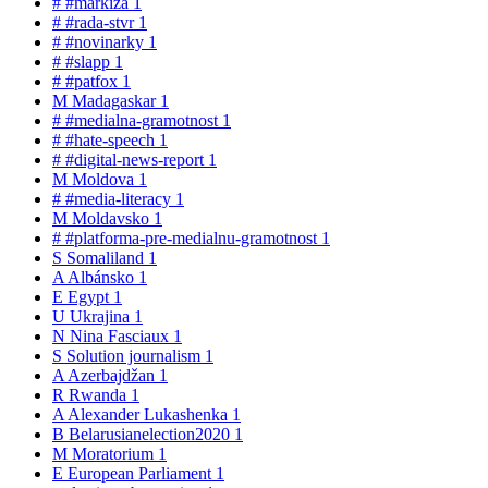
#
#markiza
1
#
#rada-stvr
1
#
#novinarky
1
#
#slapp
1
#
#patfox
1
M
Madagaskar
1
#
#medialna-gramotnost
1
#
#hate-speech
1
#
#digital-news-report
1
M
Moldova
1
#
#media-literacy
1
M
Moldavsko
1
#
#platforma-pre-medialnu-gramotnost
1
S
Somaliland
1
A
Albánsko
1
E
Egypt
1
U
Ukrajina
1
N
Nina Fasciaux
1
S
Solution journalism
1
A
Azerbajdžan
1
R
Rwanda
1
A
Alexander Lukashenka
1
B
Belarusianelection2020
1
M
Moratorium
1
E
European Parliament
1