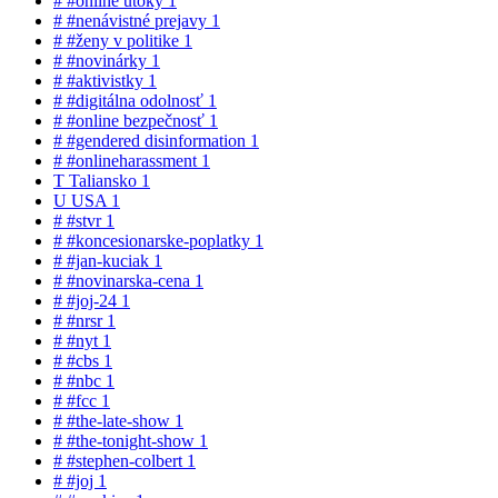
#
#online útoky
1
#
#nenávistné prejavy
1
#
#ženy v politike
1
#
#novinárky
1
#
#aktivistky
1
#
#digitálna odolnosť
1
#
#online bezpečnosť
1
#
#gendered disinformation
1
#
#onlineharassment
1
T
Taliansko
1
U
USA
1
#
#stvr
1
#
#koncesionarske-poplatky
1
#
#jan-kuciak
1
#
#novinarska-cena
1
#
#joj-24
1
#
#nrsr
1
#
#nyt
1
#
#cbs
1
#
#nbc
1
#
#fcc
1
#
#the-late-show
1
#
#the-tonight-show
1
#
#stephen-colbert
1
#
#joj
1