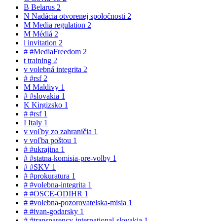
B
Belarus
2
N
Nadácia otvorenej spoločnosti
2
M
Media regulation
2
M
Médiá
2
i
invitation
2
#
#MediaFreedom
2
t
training
2
v
volebná integrita
2
#
#rsf
2
M
Maldivy
1
#
#slovakia
1
K
Kirgizsko
1
#
#rsf
1
I
Italy
1
v
voľby zo zahraničia
1
v
voľba poštou
1
#
#ukrajina
1
#
#statna-komisia-pre-volby
1
#
#SKV
1
#
#prokuratura
1
#
#volebna-integrita
1
#
#OSCE-ODIHR
1
#
#volebna-pozorovatelska-misia
1
#
#ivan-godarsky
1
#
#transparency-international-slovakia
1