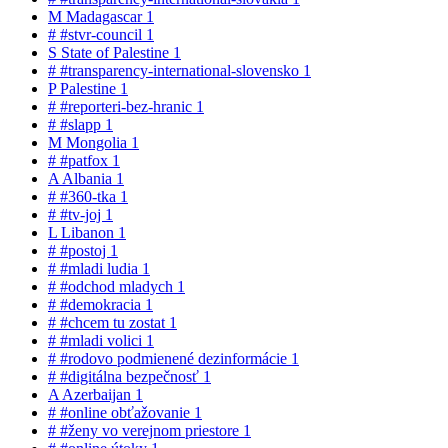
M
Madagascar
1
#
#stvr-council
1
S
State of Palestine
1
#
#transparency-international-slovensko
1
P
Palestine
1
#
#reporteri-bez-hranic
1
#
#slapp
1
M
Mongolia
1
#
#patfox
1
A
Albania
1
#
#360-tka
1
#
#tv-joj
1
L
Libanon
1
#
#postoj
1
#
#mladi ludia
1
#
#odchod mladych
1
#
#demokracia
1
#
#chcem tu zostat
1
#
#mladi volici
1
#
#rodovo podmienené dezinformácie
1
#
#digitálna bezpečnosť
1
A
Azerbaijan
1
#
#online obťažovanie
1
#
#ženy vo verejnom priestore
1