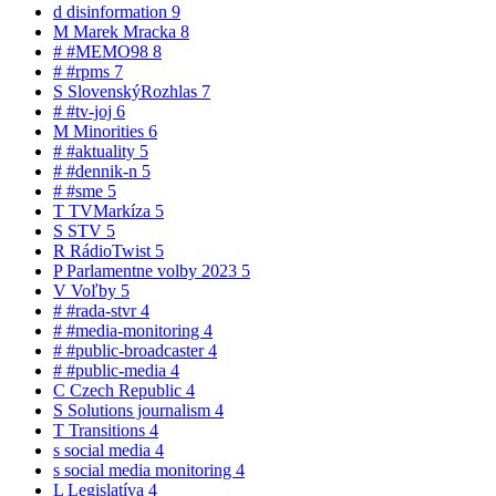
d
disinformation
9
M
Marek Mracka
8
#
#MEMO98
8
#
#rpms
7
S
SlovenskýRozhlas
7
#
#tv-joj
6
M
Minorities
6
#
#aktuality
5
#
#dennik-n
5
#
#sme
5
T
TVMarkíza
5
S
STV
5
R
RádioTwist
5
P
Parlamentne volby 2023
5
V
Voľby
5
#
#rada-stvr
4
#
#media-monitoring
4
#
#public-broadcaster
4
#
#public-media
4
C
Czech Republic
4
S
Solutions journalism
4
T
Transitions
4
s
social media
4
s
social media monitoring
4
L
Legislatíva
4