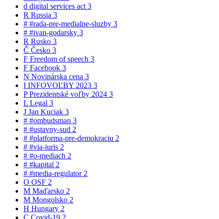
d
digital services act
3
R
Russia
3
#
#rada-pre-medialne-sluzby
3
#
#ivan-godarsky
3
R
Rusko
3
Č
Česko
3
F
Freedom of speech
3
F
Facebook
3
N
Novinárska cena
3
I
INFOVOĽBY 2023
3
P
Prezidentské voľby 2024
3
L
Legal
3
J
Jan Kuciak
3
#
#ombudsman
3
#
#ustavny-sud
2
#
#platforma-pre-demokraciu
2
#
#via-iuris
2
#
#o-mediach
2
#
#kapital
2
#
#media-regulator
2
O
OSF
2
M
Maďarsko
2
M
Mongolsko
2
H
Hungary
2
C
Covid-19
2