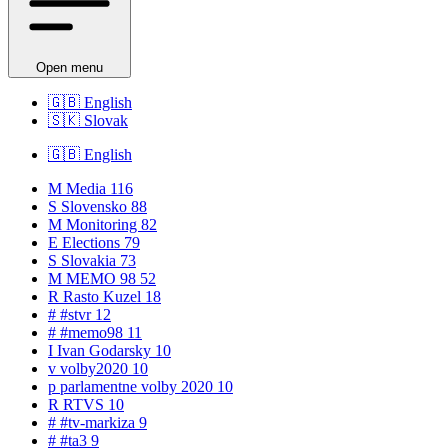
Open menu
🇬🇧
English
🇸🇰
Slovak
🇬🇧
English
M
Media
116
S
Slovensko
88
M
Monitoring
82
E
Elections
79
S
Slovakia
73
M
MEMO 98
52
R
Rasto Kuzel
18
#
#stvr
12
#
#memo98
11
I
Ivan Godarsky
10
v
volby2020
10
p
parlamentne volby 2020
10
R
RTVS
10
#
#tv-markiza
9
#
#ta3
9