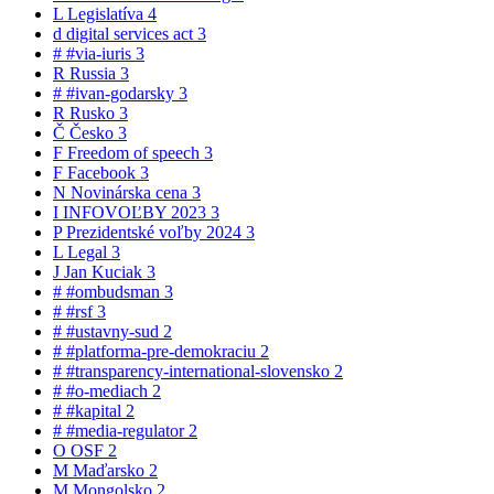
L
Legislatíva
4
d
digital services act
3
#
#via-iuris
3
R
Russia
3
#
#ivan-godarsky
3
R
Rusko
3
Č
Česko
3
F
Freedom of speech
3
F
Facebook
3
N
Novinárska cena
3
I
INFOVOĽBY 2023
3
P
Prezidentské voľby 2024
3
L
Legal
3
J
Jan Kuciak
3
#
#ombudsman
3
#
#rsf
3
#
#ustavny-sud
2
#
#platforma-pre-demokraciu
2
#
#transparency-international-slovensko
2
#
#o-mediach
2
#
#kapital
2
#
#media-regulator
2
O
OSF
2
M
Maďarsko
2
M
Mongolsko
2