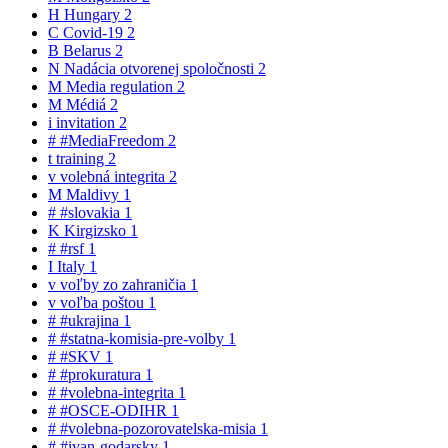
H
Hungary
2
C
Covid-19
2
B
Belarus
2
N
Nadácia otvorenej spoločnosti
2
M
Media regulation
2
M
Médiá
2
i
invitation
2
#
#MediaFreedom
2
t
training
2
v
volebná integrita
2
M
Maldivy
1
#
#slovakia
1
K
Kirgizsko
1
#
#rsf
1
I
Italy
1
v
voľby zo zahraničia
1
v
voľba poštou
1
#
#ukrajina
1
#
#statna-komisia-pre-volby
1
#
#SKV
1
#
#prokuratura
1
#
#volebna-integrita
1
#
#OSCE-ODIHR
1
#
#volebna-pozorovatelska-misia
1
#
#ivan-godarsky
1