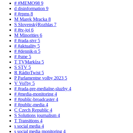
#
#MEMO98
9
d
disinformation
9
#
#rpms
8
M
Marek Mracka
8
S
SlovenskýRozhlas
7
#
#tv-joj
6
M
Minorities
6
#
#rada-stvr
5
#
#aktuality
5
#
#dennik-n
5
#
#sme
5
T
TVMarkíza
5
S
STV
5
R
RádioTwist
5
P
Parlamentne volby 2023
5
V
Voľby
5
#
#rada-pre-medialne-sluzby
4
#
#media-monitoring
4
#
#public-broadcaster
4
#
#public-media
4
C
Czech Republic
4
S
Solutions journalism
4
T
Transitions
4
s
social media
4
s
social media monitoring
4