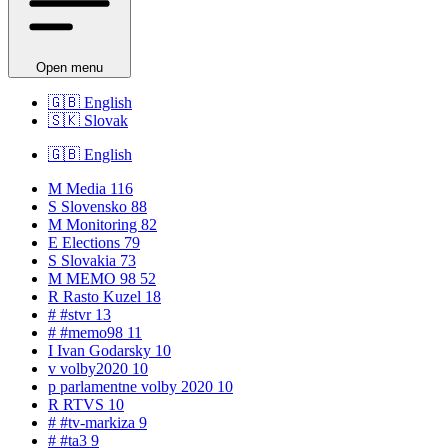
Open menu
🇬🇧
English
🇸🇰
Slovak
🇬🇧
English
M
Media
116
S
Slovensko
88
M
Monitoring
82
E
Elections
79
S
Slovakia
73
M
MEMO 98
52
R
Rasto Kuzel
18
#
#stvr
13
#
#memo98
11
I
Ivan Godarsky
10
v
volby2020
10
p
parlamentne volby 2020
10
R
RTVS
10
#
#tv-markiza
9
#
#ta3
9