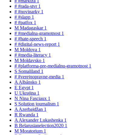
#
#markiza
1
#
#rada-stvr
1
#
#novinarky
1
#
#slapp
1
#
#patfox
1
M
Madagaskar
1
#
#medialna-gramotnost
1
#
#hate-speech
1
#
#digital-news-report
1
M
Moldova
1
#
#media-literacy
1
M
Moldavsko
1
#
#platforma-pre-medialnu-gramotnost
1
S
Somaliland
1
#
#verejnopravne-media
1
A
Albánsko
1
E
Egypt
1
U
Ukrajina
1
N
Nina Fasciaux
1
S
Solution journalism
1
A
Azerbajdžan
1
R
Rwanda
1
A
Alexander Lukashenka
1
B
Belarusianelection2020
1
M
Moratorium
1