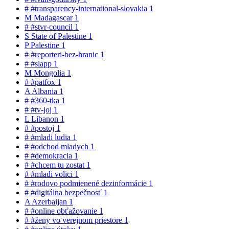
#
#transparency-international-slovakia
1
M
Madagascar
1
#
#stvr-council
1
S
State of Palestine
1
P
Palestine
1
#
#reporteri-bez-hranic
1
#
#slapp
1
M
Mongolia
1
#
#patfox
1
A
Albania
1
#
#360-tka
1
#
#tv-joj
1
L
Libanon
1
#
#postoj
1
#
#mladi ludia
1
#
#odchod mladych
1
#
#demokracia
1
#
#chcem tu zostat
1
#
#mladi volici
1
#
#rodovo podmienené dezinformácie
1
#
#digitálna bezpečnosť
1
A
Azerbaijan
1
#
#online obťažovanie
1
#
#ženy vo verejnom priestore
1