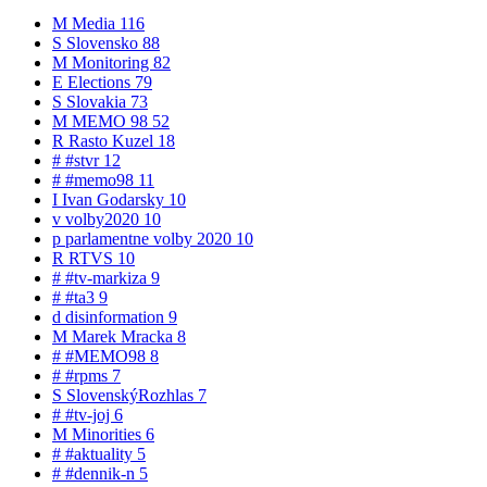
M
Media
116
S
Slovensko
88
M
Monitoring
82
E
Elections
79
S
Slovakia
73
M
MEMO 98
52
R
Rasto Kuzel
18
#
#stvr
12
#
#memo98
11
I
Ivan Godarsky
10
v
volby2020
10
p
parlamentne volby 2020
10
R
RTVS
10
#
#tv-markiza
9
#
#ta3
9
d
disinformation
9
M
Marek Mracka
8
#
#MEMO98
8
#
#rpms
7
S
SlovenskýRozhlas
7
#
#tv-joj
6
M
Minorities
6
#
#aktuality
5
#
#dennik-n
5