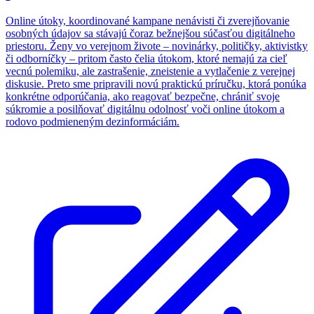
Online útoky, koordinované kampane nenávisti či zverejňovanie
osobných údajov sa stávajú čoraz bežnejšou súčasťou digitálneho
priestoru. Ženy vo verejnom živote – novinárky, političky, aktivistky
či odborníčky – pritom často čelia útokom, ktoré nemajú za cieľ
vecnú polemiku, ale zastrašenie, zneistenie a vytlačenie z verejnej
diskusie. Preto sme pripravili novú praktickú príručku, ktorá ponúka
konkrétne odporúčania, ako reagovať bezpečne, chrániť svoje
súkromie a posilňovať digitálnu odolnosť voči online útokom a
rodovo podmieneným dezinformáciám.