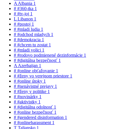
A
Albania
1
#
#360-tka
1
#
#tv-joj
1
L
Libanon
1
#
#postoj
1
#
#mladi ludia
1
#
#odchod mladych
1
#
#demokracia
1
#
#chcem tu zostat
1
#
#mladi volici
1
#
#rodovo podmienené dezinformácie
1
#
#digitálna bezpečnosť
1
A
Azerbaijan
1
#
#online obťažovanie
1
#
#ženy vo verejnom priestore
1
#
#online útoky
1
#
#nenávistné prejavy
1
#
#ženy v politike
1
#
#novinárky
1
#
#aktivistky
1
#
#digitálna odolnosť
1
#
#online bezpečnosť
1
#
#gendered disinformation
1
#
#onlineharassment
1
T
Taliansko
1