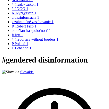
#
#rusky-zakon
1
#
#NGO
1
K
Kyrgyzstan
1
d
dezinformácie
1
z
zahraničné zasahovanie
1
R
Robert Fico
1
o
občianska spoločnosť
1
#
#eu
1
#
#reporters-without-borders
1
P
Poland
1
L
Lebanon
1
#gendered disinformation
Slovakia