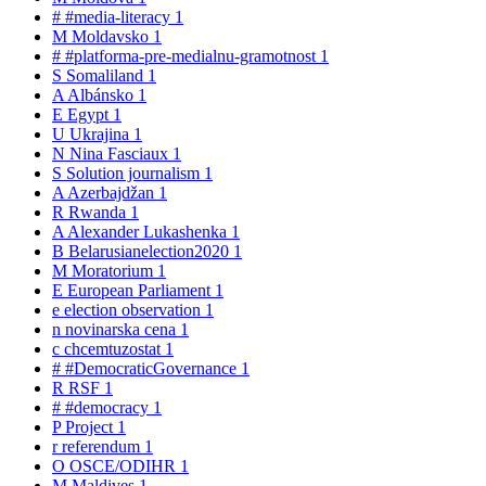
#
#media-literacy
1
M
Moldavsko
1
#
#platforma-pre-medialnu-gramotnost
1
S
Somaliland
1
A
Albánsko
1
E
Egypt
1
U
Ukrajina
1
N
Nina Fasciaux
1
S
Solution journalism
1
A
Azerbajdžan
1
R
Rwanda
1
A
Alexander Lukashenka
1
B
Belarusianelection2020
1
M
Moratorium
1
E
European Parliament
1
e
election observation
1
n
novinarska cena
1
c
chcemtuzostat
1
#
#DemocraticGovernance
1
R
RSF
1
#
#democracy
1
P
Project
1
r
referendum
1
O
OSCE/ODIHR
1
M
Maldives
1