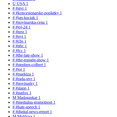
U
USA
1
#
#stvr
1
#
#koncesionarske-poplatky
1
#
#jan-kuciak
1
#
#novinarska-cena
1
#
#joj-24
1
#
#nrsr
1
#
#nyt
1
#
#cbs
1
#
#nbc
1
#
#fcc
1
#
#the-late-show
1
#
#the-tonight-show
1
#
#stephen-colbert
1
#
#joj
1
#
#markiza
1
#
#rada-stvr
1
#
#novinarky
1
#
#slapp
1
#
#patfox
1
M
Madagaskar
1
#
#medialna-gramotnost
1
#
#hate-speech
1
#
#digital-news-report
1
M
Moldova
1