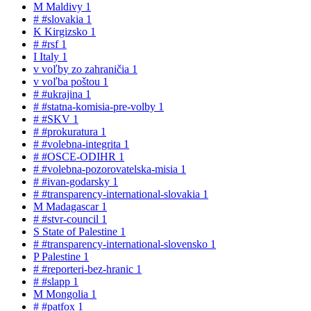
M
Maldivy
1
#
#slovakia
1
K
Kirgizsko
1
#
#rsf
1
I
Italy
1
v
voľby zo zahraničia
1
v
voľba poštou
1
#
#ukrajina
1
#
#statna-komisia-pre-volby
1
#
#SKV
1
#
#prokuratura
1
#
#volebna-integrita
1
#
#OSCE-ODIHR
1
#
#volebna-pozorovatelska-misia
1
#
#ivan-godarsky
1
#
#transparency-international-slovakia
1
M
Madagascar
1
#
#stvr-council
1
S
State of Palestine
1
#
#transparency-international-slovensko
1
P
Palestine
1
#
#reporteri-bez-hranic
1
#
#slapp
1
M
Mongolia
1
#
#patfox
1