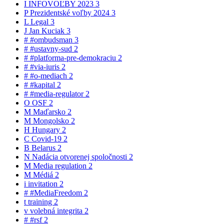
I
INFOVOĽBY 2023
3
P
Prezidentské voľby 2024
3
L
Legal
3
J
Jan Kuciak
3
#
#ombudsman
3
#
#ustavny-sud
2
#
#platforma-pre-demokraciu
2
#
#via-iuris
2
#
#o-mediach
2
#
#kapital
2
#
#media-regulator
2
O
OSF
2
M
Maďarsko
2
M
Mongolsko
2
H
Hungary
2
C
Covid-19
2
B
Belarus
2
N
Nadácia otvorenej spoločnosti
2
M
Media regulation
2
M
Médiá
2
i
invitation
2
#
#MediaFreedom
2
t
training
2
v
volebná integrita
2
#
#rsf
2