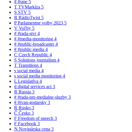
#
#sme
5
T
TVMarkíza
5
S
STV
5
R
RádioTwist
5
P
Parlamentne volby 2023
5
V
Voľby
5
#
#rada-stvr
4
#
#media-monitoring
4
#
#public-broadcaster
4
#
#public-media
4
C
Czech Republic
4
S
Solutions journalism
4
T
Transitions
4
s
social media
4
s
social media monitoring
4
L
Legislatíva
4
d
digital services act
3
R
Russia
3
#
#rada-pre-medialne-sluzby
3
#
#ivan-godarsky
3
R
Rusko
3
Č
Česko
3
F
Freedom of speech
3
F
Facebook
3
N
Novinárska cena
3