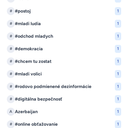
#postoj
#
1
#mladi ludia
#
1
#odchod mladych
#
1
#demokracia
#
1
#chcem tu zostat
#
1
#mladi volici
#
1
#rodovo podmienené dezinformácie
#
1
#digitálna bezpečnosť
#
1
Azerbaijan
A
1
#online obťažovanie
#
1