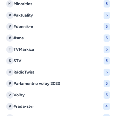
Minorities
M
6
#aktuality
#
5
#dennik-n
#
5
#sme
#
5
TVMarkíza
T
5
STV
S
5
RádioTwist
R
5
Parlamentne volby 2023
P
5
Voľby
V
5
#rada-stvr
#
4