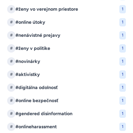
#ženy vo verejnom priestore
#
1
#online útoky
#
1
#nenávistné prejavy
#
1
#ženy v politike
#
1
#novinárky
#
1
#aktivistky
#
1
#digitálna odolnosť
#
1
#online bezpečnosť
#
1
#gendered disinformation
#
1
#onlineharassment
#
1