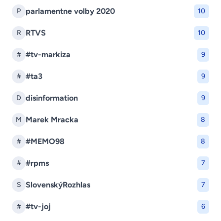
parlamentne volby 2020
P
10
RTVS
R
10
#tv-markiza
#
9
#ta3
#
9
disinformation
D
9
Marek Mracka
M
8
#MEMO98
#
8
#rpms
#
7
SlovenskýRozhlas
S
7
#tv-joj
#
6