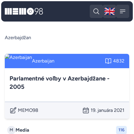
🇬🇧
MEMO98
Engli
Open search
Open
Azerbajdžan
Azerbaijan
4832
Parlamentné voľby v Azerbajdžane -
2005
MEMO98
19. januára 2021
Media
M
116