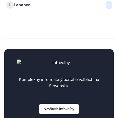
Lebanon
L
1
Komplexný informačný portál o voľbách na
Slovensku.
Navštíviť Infovoľby