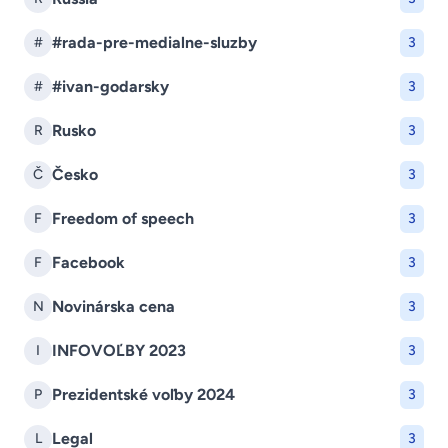
#rada-pre-medialne-sluzby
#
3
#ivan-godarsky
#
3
Rusko
R
3
Česko
Č
3
Freedom of speech
F
3
Facebook
F
3
Novinárska cena
N
3
INFOVOĽBY 2023
I
3
Prezidentské voľby 2024
P
3
Legal
L
3