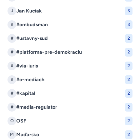
Jan Kuciak
J
3
#ombudsman
#
3
#ustavny-sud
#
2
#platforma-pre-demokraciu
#
2
#via-iuris
#
2
#o-mediach
#
2
#kapital
#
2
#media-regulator
#
2
OSF
O
2
Maďarsko
M
2