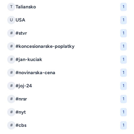
Taliansko
T
1
USA
U
1
#stvr
#
1
#koncesionarske-poplatky
#
1
#jan-kuciak
#
1
#novinarska-cena
#
1
#joj-24
#
1
#nrsr
#
1
#nyt
#
1
#cbs
#
1