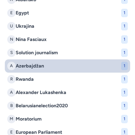
Egypt
E
1
Ukrajina
U
1
Nina Fasciaux
N
1
Solution journalism
S
1
Azerbajdžan
A
1
Rwanda
R
1
Alexander Lukashenka
A
1
Belarusianelection2020
B
1
Moratorium
M
1
European Parliament
E
1