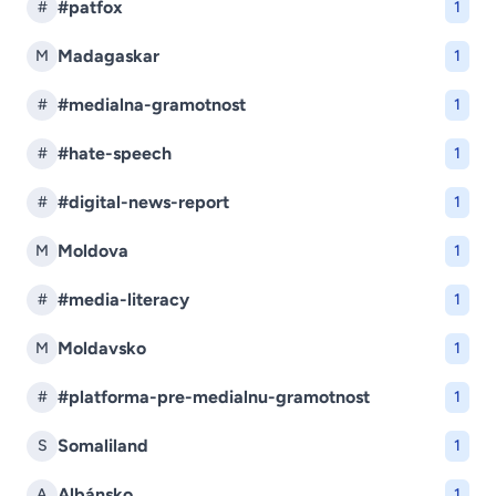
#patfox
#
1
Madagaskar
M
1
#medialna-gramotnost
#
1
#hate-speech
#
1
#digital-news-report
#
1
Moldova
M
1
#media-literacy
#
1
Moldavsko
M
1
#platforma-pre-medialnu-gramotnost
#
1
Somaliland
S
1
Albánsko
A
1