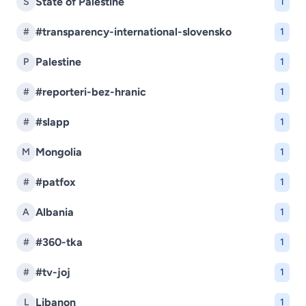
State of Palestine
S
1
#transparency-international-slovensko
#
1
Palestine
P
1
#reporteri-bez-hranic
#
1
#slapp
#
1
Mongolia
M
1
#patfox
#
1
Albania
A
1
#360-tka
#
1
#tv-joj
#
1
Libanon
L
1