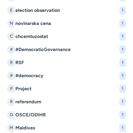
election observation
E
1
novinarska cena
N
1
chcemtuzostat
C
1
#DemocraticGovernance
#
1
RSF
R
1
#democracy
#
1
Project
P
1
referendum
R
1
OSCE/ODIHR
O
1
Maldives
M
1