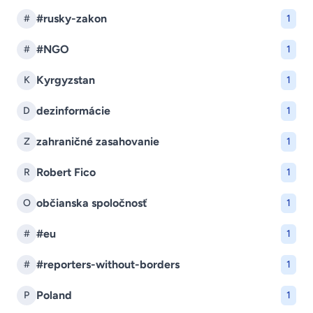
#rusky-zakon
#
1
#NGO
#
1
Kyrgyzstan
K
1
dezinformácie
D
1
zahraničné zasahovanie
Z
1
Robert Fico
R
1
občianska spoločnosť
O
1
#eu
#
1
#reporters-without-borders
#
1
Poland
P
1