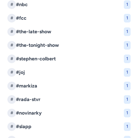
#nbc
#
1
#fcc
#
1
#the-late-show
#
1
#the-tonight-show
#
1
#stephen-colbert
#
1
#joj
#
1
#markiza
#
1
#rada-stvr
#
1
#novinarky
#
1
#slapp
#
1