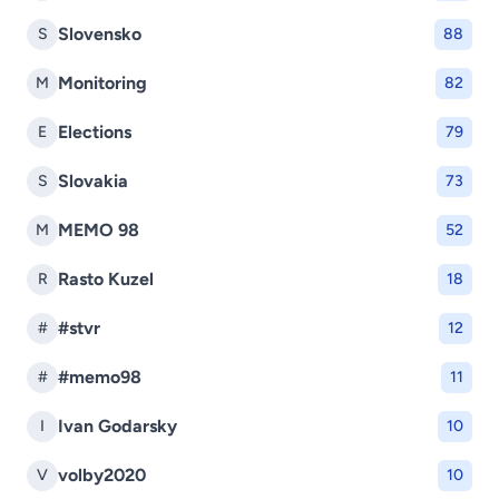
Slovensko
S
88
Monitoring
M
82
Elections
E
79
Slovakia
S
73
MEMO 98
M
52
Rasto Kuzel
R
18
#stvr
#
12
#memo98
#
11
Ivan Godarsky
I
10
volby2020
V
10