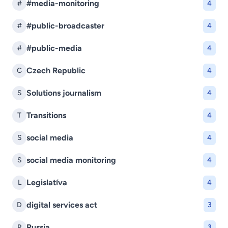
#media-monitoring
#
4
#public-broadcaster
#
4
#public-media
#
4
Czech Republic
C
4
Solutions journalism
S
4
Transitions
T
4
social media
S
4
social media monitoring
S
4
Legislatíva
L
4
digital services act
D
3
Russia
R
3