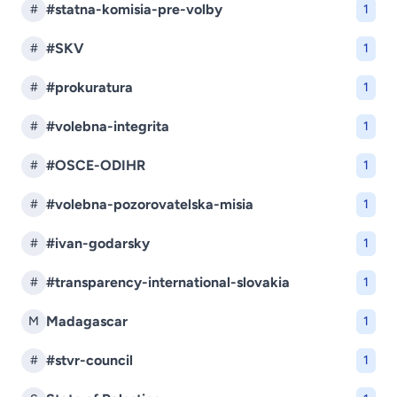
#statna-komisia-pre-volby
#
1
#SKV
#
1
#prokuratura
#
1
#volebna-integrita
#
1
#OSCE-ODIHR
#
1
#volebna-pozorovatelska-misia
#
1
#ivan-godarsky
#
1
#transparency-international-slovakia
#
1
Madagascar
M
1
#stvr-council
#
1