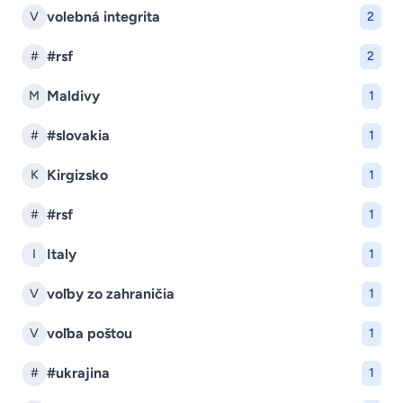
volebná integrita
V
2
#rsf
#
2
Maldivy
M
1
#slovakia
#
1
Kirgizsko
K
1
#rsf
#
1
Italy
I
1
voľby zo zahraničia
V
1
voľba poštou
V
1
#ukrajina
#
1