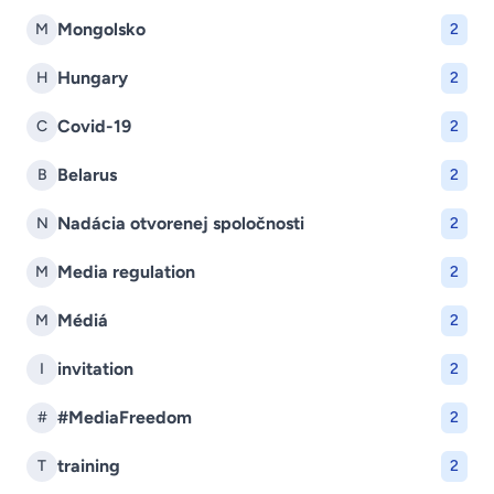
Mongolsko
M
2
Hungary
H
2
Covid-19
C
2
Belarus
B
2
Nadácia otvorenej spoločnosti
N
2
Media regulation
M
2
Médiá
M
2
invitation
I
2
#MediaFreedom
#
2
training
T
2