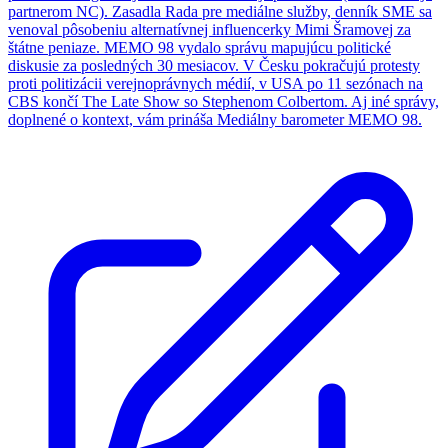
partnerom NC). Zasadla Rada pre mediálne služby, denník SME sa
venoval pôsobeniu alternatívnej influencerky Mimi Šramovej za
štátne peniaze. MEMO 98 vydalo správu mapujúcu politické
diskusie za posledných 30 mesiacov. V Česku pokračujú protesty
proti politizácii verejnoprávnych médií, v USA po 11 sezónach na
CBS končí The Late Show so Stephenom Colbertom. Aj iné správy,
doplnené o kontext, vám prináša Mediálny barometer MEMO 98.