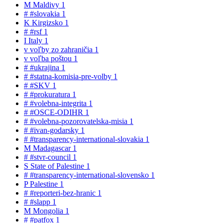
M
Maldivy
1
#
#slovakia
1
K
Kirgizsko
1
#
#rsf
1
I
Italy
1
v
voľby zo zahraničia
1
v
voľba poštou
1
#
#ukrajina
1
#
#statna-komisia-pre-volby
1
#
#SKV
1
#
#prokuratura
1
#
#volebna-integrita
1
#
#OSCE-ODIHR
1
#
#volebna-pozorovatelska-misia
1
#
#ivan-godarsky
1
#
#transparency-international-slovakia
1
M
Madagascar
1
#
#stvr-council
1
S
State of Palestine
1
#
#transparency-international-slovensko
1
P
Palestine
1
#
#reporteri-bez-hranic
1
#
#slapp
1
M
Mongolia
1
#
#patfox
1