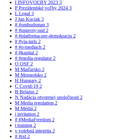
I
INFOVOĽBY 2023
3
P
Prezidentské voľby 2024
3
L
Legal
3
J
Jan Kuciak
3
#
#ombudsman
3
#
#ustavny-sud
2
#
#platforma-pre-demokraciu
2
#
#via-iuris
2
#
#o-mediach
2
#
#kapital
2
#
#media-regulator
2
O
OSF
2
M
Maďarsko
2
M
Mongolsko
2
H
Hungary
2
C
Covid-19
2
B
Belarus
2
N
Nadácia otvorenej spoločnosti
2
M
Media regulation
2
M
Médiá
2
i
invitation
2
#
#MediaFreedom
2
t
training
2
v
volebná integrita
2
#
#rsf
2