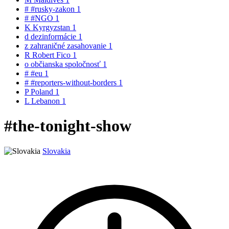
#
#rusky-zakon
1
#
#NGO
1
K
Kyrgyzstan
1
d
dezinformácie
1
z
zahraničné zasahovanie
1
R
Robert Fico
1
o
občianska spoločnosť
1
#
#eu
1
#
#reporters-without-borders
1
P
Poland
1
L
Lebanon
1
#the-tonight-show
Slovakia