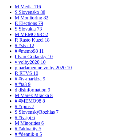
M
Media
116
S
Slovensko
88
M
Monitoring
82
E
Elections
79
S
Slovakia
73
M
MEMO 98
52
R
Rasto Kuzel
18
#
#stvr
12
#
#memo98
11
I
Ivan Godarsky
10
v
volby2020
10
p
parlamentne volby 2020
10
R
RTVS
10
#
#tv-markiza
9
#
#ta3
9
d
disinformation
9
M
Marek Mracka
8
#
#MEMO98
8
#
#rpms
7
S
SlovenskýRozhlas
7
#
#tv-joj
6
M
Minorities
6
#
#aktuality
5
#
#dennik-n
5