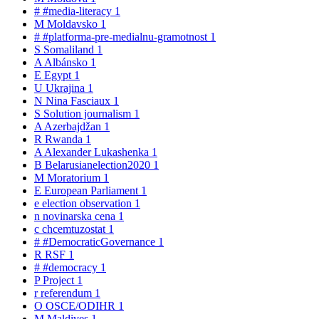
#
#media-literacy
1
M
Moldavsko
1
#
#platforma-pre-medialnu-gramotnost
1
S
Somaliland
1
A
Albánsko
1
E
Egypt
1
U
Ukrajina
1
N
Nina Fasciaux
1
S
Solution journalism
1
A
Azerbajdžan
1
R
Rwanda
1
A
Alexander Lukashenka
1
B
Belarusianelection2020
1
M
Moratorium
1
E
European Parliament
1
e
election observation
1
n
novinarska cena
1
c
chcemtuzostat
1
#
#DemocraticGovernance
1
R
RSF
1
#
#democracy
1
P
Project
1
r
referendum
1
O
OSCE/ODIHR
1
M
Maldives
1