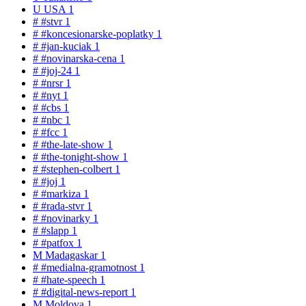
U
USA
1
#
#stvr
1
#
#koncesionarske-poplatky
1
#
#jan-kuciak
1
#
#novinarska-cena
1
#
#joj-24
1
#
#nrsr
1
#
#nyt
1
#
#cbs
1
#
#nbc
1
#
#fcc
1
#
#the-late-show
1
#
#the-tonight-show
1
#
#stephen-colbert
1
#
#joj
1
#
#markiza
1
#
#rada-stvr
1
#
#novinarky
1
#
#slapp
1
#
#patfox
1
M
Madagaskar
1
#
#medialna-gramotnost
1
#
#hate-speech
1
#
#digital-news-report
1
M
Moldova
1