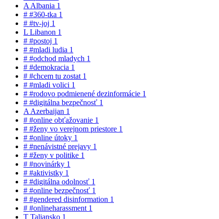
A
Albania
1
#
#360-tka
1
#
#tv-joj
1
L
Libanon
1
#
#postoj
1
#
#mladi ludia
1
#
#odchod mladych
1
#
#demokracia
1
#
#chcem tu zostat
1
#
#mladi volici
1
#
#rodovo podmienené dezinformácie
1
#
#digitálna bezpečnosť
1
A
Azerbaijan
1
#
#online obťažovanie
1
#
#ženy vo verejnom priestore
1
#
#online útoky
1
#
#nenávistné prejavy
1
#
#ženy v politike
1
#
#novinárky
1
#
#aktivistky
1
#
#digitálna odolnosť
1
#
#online bezpečnosť
1
#
#gendered disinformation
1
#
#onlineharassment
1
T
Taliansko
1