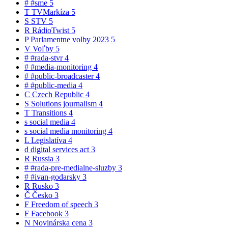
#
#sme
5
T
TVMarkíza
5
S
STV
5
R
RádioTwist
5
P
Parlamentne volby 2023
5
V
Voľby
5
#
#rada-stvr
4
#
#media-monitoring
4
#
#public-broadcaster
4
#
#public-media
4
C
Czech Republic
4
S
Solutions journalism
4
T
Transitions
4
s
social media
4
s
social media monitoring
4
L
Legislatíva
4
d
digital services act
3
R
Russia
3
#
#rada-pre-medialne-sluzby
3
#
#ivan-godarsky
3
R
Rusko
3
Č
Česko
3
F
Freedom of speech
3
F
Facebook
3
N
Novinárska cena
3