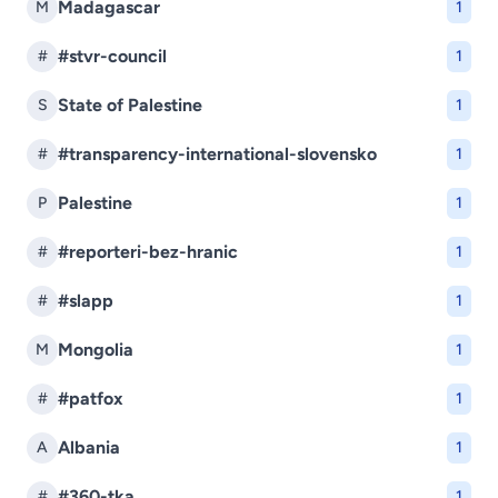
Madagascar
M
1
#stvr-council
#
1
State of Palestine
S
1
#transparency-international-slovensko
#
1
Palestine
P
1
#reporteri-bez-hranic
#
1
#slapp
#
1
Mongolia
M
1
#patfox
#
1
Albania
A
1
#360-tka
#
1