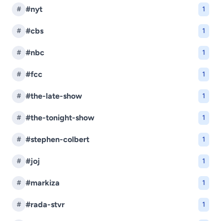
#nyt
#
1
#cbs
#
1
#nbc
#
1
#fcc
#
1
#the-late-show
#
1
#the-tonight-show
#
1
#stephen-colbert
#
1
#joj
#
1
#markiza
#
1
#rada-stvr
#
1