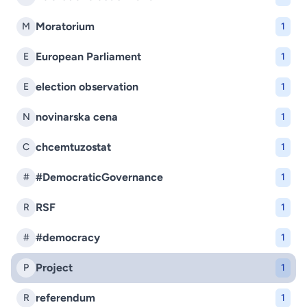
Moratorium
M
1
European Parliament
E
1
election observation
E
1
novinarska cena
N
1
chcemtuzostat
C
1
#DemocraticGovernance
#
1
RSF
R
1
#democracy
#
1
Project
P
1
referendum
R
1