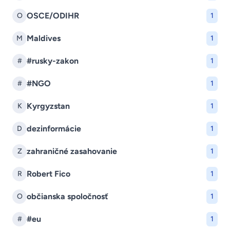
OSCE/ODIHR
O
1
Maldives
M
1
#rusky-zakon
#
1
#NGO
#
1
Kyrgyzstan
K
1
dezinformácie
D
1
zahraničné zasahovanie
Z
1
Robert Fico
R
1
občianska spoločnosť
O
1
#eu
#
1