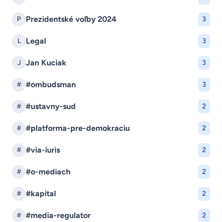
Prezidentské voľby 2024
P
3
Legal
L
3
Jan Kuciak
J
3
#ombudsman
#
3
#ustavny-sud
#
2
#platforma-pre-demokraciu
#
2
#via-iuris
#
2
#o-mediach
#
2
#kapital
#
2
#media-regulator
#
2