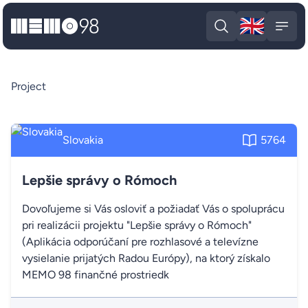
🇬🇧
MEMO98
Engli
Open search
Open
Project
Slovakia
5764
Lepšie správy o Rómoch
Dovoľujeme si Vás osloviť a požiadať Vás o spoluprácu
pri realizácii projektu "Lepšie správy o Rómoch"
(Aplikácia odporúčaní pre rozhlasové a televízne
vysielanie prijatých Radou Európy), na ktorý získalo
MEMO 98 finančné prostriedk