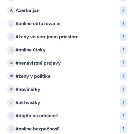
Azerbaijan
A
1
#online obťažovanie
#
1
#ženy vo verejnom priestore
#
1
#online útoky
#
1
#nenávistné prejavy
#
1
#ženy v politike
#
1
#novinárky
#
1
#aktivistky
#
1
#digitálna odolnosť
#
1
#online bezpečnosť
#
1