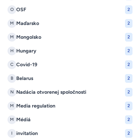
OSF
O
2
Maďarsko
M
2
Mongolsko
M
2
Hungary
H
2
Covid-19
C
2
Belarus
B
2
Nadácia otvorenej spoločnosti
N
2
Media regulation
M
2
Médiá
M
2
invitation
I
2