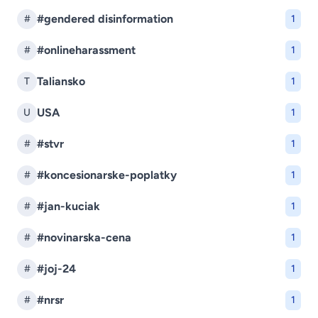
#gendered disinformation
#
1
#onlineharassment
#
1
Taliansko
T
1
USA
U
1
#stvr
#
1
#koncesionarske-poplatky
#
1
#jan-kuciak
#
1
#novinarska-cena
#
1
#joj-24
#
1
#nrsr
#
1