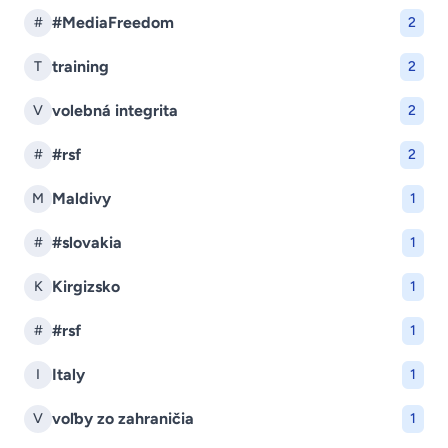
#MediaFreedom
#
2
training
T
2
volebná integrita
V
2
#rsf
#
2
Maldivy
M
1
#slovakia
#
1
Kirgizsko
K
1
#rsf
#
1
Italy
I
1
voľby zo zahraničia
V
1