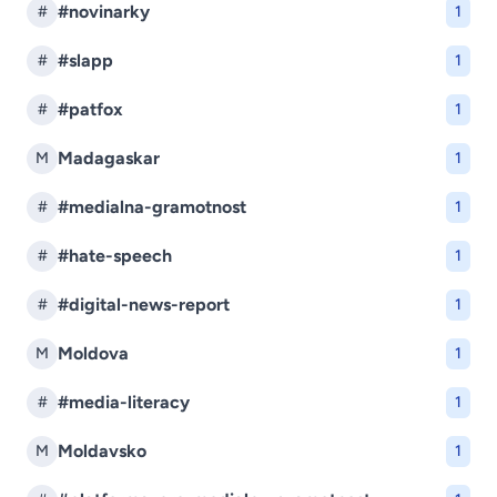
#novinarky
#
1
#slapp
#
1
#patfox
#
1
Madagaskar
M
1
#medialna-gramotnost
#
1
#hate-speech
#
1
#digital-news-report
#
1
Moldova
M
1
#media-literacy
#
1
Moldavsko
M
1