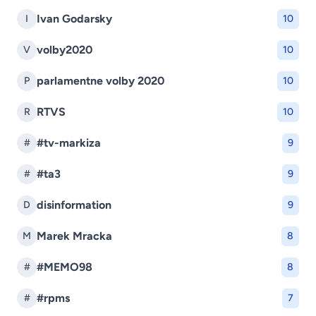
Ivan Godarsky
I
10
volby2020
V
10
parlamentne volby 2020
P
10
RTVS
R
10
#tv-markiza
#
9
#ta3
#
9
disinformation
D
9
Marek Mracka
M
8
#MEMO98
#
8
#rpms
#
7