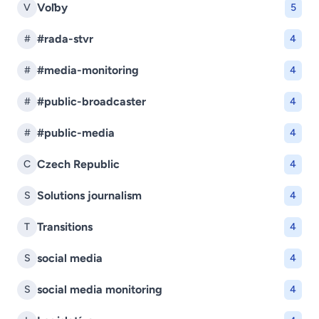
Voľby
V
5
#rada-stvr
#
4
#media-monitoring
#
4
#public-broadcaster
#
4
#public-media
#
4
Czech Republic
C
4
Solutions journalism
S
4
Transitions
T
4
social media
S
4
social media monitoring
S
4