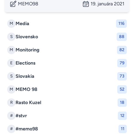
MEMO98
19. januára 2021
Media
M
116
Slovensko
S
88
Monitoring
M
82
Elections
E
79
Slovakia
S
73
MEMO 98
M
52
Rasto Kuzel
R
18
#stvr
#
12
#memo98
#
11