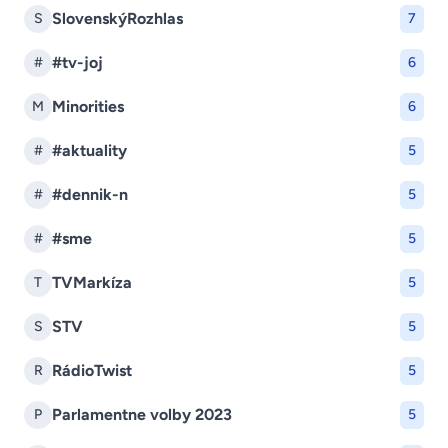
SlovenskýRozhlas
S
7
#tv-joj
#
6
Minorities
M
6
#aktuality
#
5
#dennik-n
#
5
#sme
#
5
TVMarkíza
T
5
STV
S
5
RádioTwist
R
5
Parlamentne volby 2023
P
5