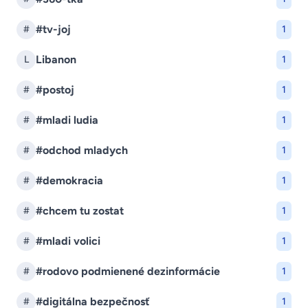
#tv-joj
#
1
Libanon
L
1
#postoj
#
1
#mladi ludia
#
1
#odchod mladych
#
1
#demokracia
#
1
#chcem tu zostat
#
1
#mladi volici
#
1
#rodovo podmienené dezinformácie
#
1
#digitálna bezpečnosť
#
1