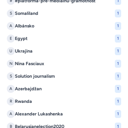
#platforma-pre-medialnu-gramotnost
#
1
Somaliland
S
1
Albánsko
A
1
Egypt
E
1
Ukrajina
U
1
Nina Fasciaux
N
1
Solution journalism
S
1
Azerbajdžan
A
1
Rwanda
R
1
Alexander Lukashenka
A
1
Belarusianelection2020
B
1