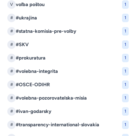
voľba poštou
V
1
#ukrajina
#
1
#statna-komisia-pre-volby
#
1
#SKV
#
1
#prokuratura
#
1
#volebna-integrita
#
1
#OSCE-ODIHR
#
1
#volebna-pozorovatelska-misia
#
1
#ivan-godarsky
#
1
#transparency-international-slovakia
#
1