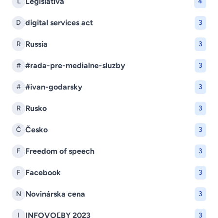
Legislatíva
L
4
digital services act
D
3
Russia
R
3
#rada-pre-medialne-sluzby
#
3
#ivan-godarsky
#
3
Rusko
R
3
Česko
Č
3
Freedom of speech
F
3
Facebook
F
3
Novinárska cena
N
3
INFOVOĽBY 2023
I
3