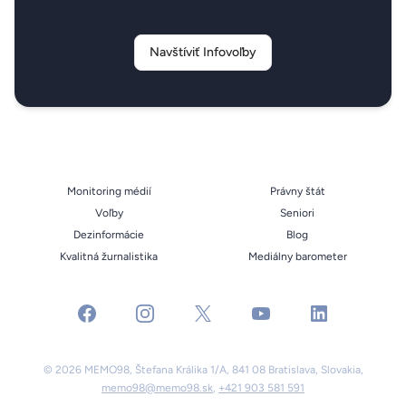
Navštíviť Infovoľby
Monitoring médií
Právny štát
Voľby
Seniori
Dezinformácie
Blog
Kvalitná žurnalistika
Mediálny barometer
facebook
instagram
x
youtube
linkedin
© 2026 MEMO98, Štefana Králika 1/A, 841 08 Bratislava, Slovakia,
memo98@memo98.sk
,
+421 903 581 591