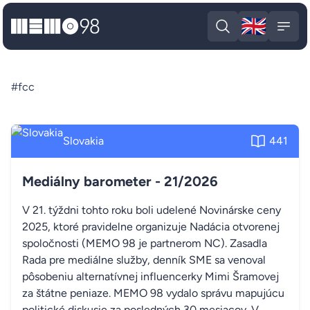
🇬🇧
MEMO98
Engli
Open search
Open
#fcc
Slovakia
441
Mediálny barometer - 21/2026
V 21. týždni tohto roku boli udelené Novinárske ceny
2025, ktoré pravidelne organizuje Nadácia otvorenej
spoločnosti (MEMO 98 je partnerom NC). Zasadla
Rada pre mediálne služby, denník SME sa venoval
pôsobeniu alternatívnej influencerky Mimi Šramovej
za štátne peniaze. MEMO 98 vydalo správu mapujúcu
politické diskusie za posledných 30 mesiacov. V