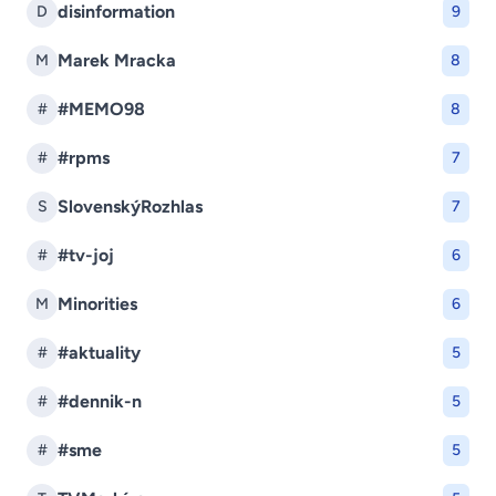
disinformation
D
9
Marek Mracka
M
8
#MEMO98
#
8
#rpms
#
7
SlovenskýRozhlas
S
7
#tv-joj
#
6
Minorities
M
6
#aktuality
#
5
#dennik-n
#
5
#sme
#
5