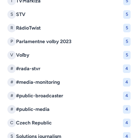
TVMarkíza
T
5
STV
S
5
RádioTwist
R
5
Parlamentne volby 2023
P
5
Voľby
V
5
#rada-stvr
#
4
#media-monitoring
#
4
#public-broadcaster
#
4
#public-media
#
4
Czech Republic
C
4
Solutions journalism
S
4