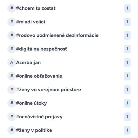
#chcem tu zostat
#
1
#mladi volici
#
1
#rodovo podmienené dezinformácie
#
1
#digitálna bezpečnosť
#
1
Azerbaijan
A
1
#online obťažovanie
#
1
#ženy vo verejnom priestore
#
1
#online útoky
#
1
#nenávistné prejavy
#
1
#ženy v politike
#
1