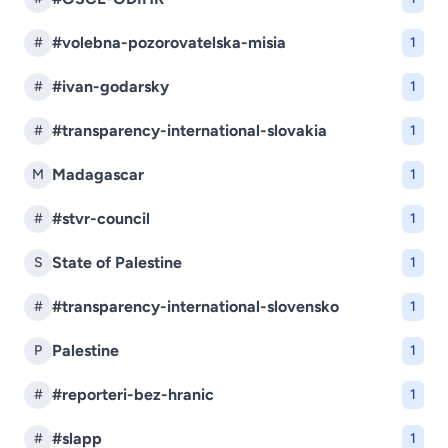
#volebna-pozorovatelska-misia
#
1
#ivan-godarsky
#
1
#transparency-international-slovakia
#
1
Madagascar
M
1
#stvr-council
#
1
State of Palestine
S
1
#transparency-international-slovensko
#
1
Palestine
P
1
#reporteri-bez-hranic
#
1
#slapp
#
1