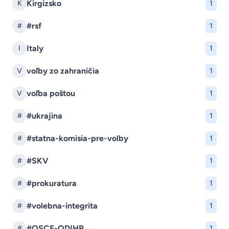
Kirgizsko
K
1
#rsf
#
1
Italy
I
1
voľby zo zahraničia
V
1
voľba poštou
V
1
#ukrajina
#
1
#statna-komisia-pre-volby
#
1
#SKV
#
1
#prokuratura
#
1
#volebna-integrita
#
1
#OSCE-ODIHR
#
1