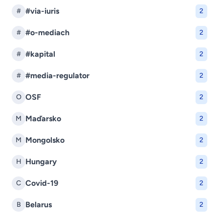
#via-iuris
#
2
#o-mediach
#
2
#kapital
#
2
#media-regulator
#
2
OSF
O
2
Maďarsko
M
2
Mongolsko
M
2
Hungary
H
2
Covid-19
C
2
Belarus
B
2