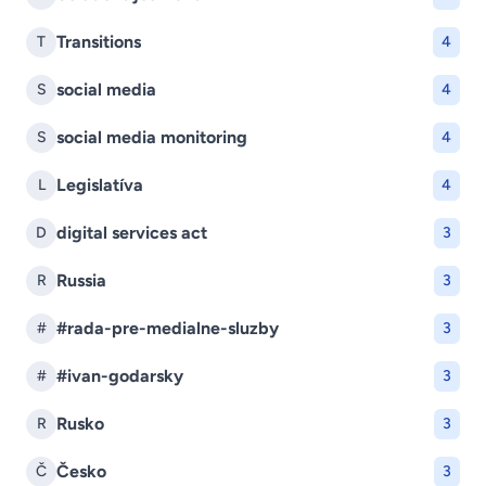
Transitions
T
4
social media
S
4
social media monitoring
S
4
Legislatíva
L
4
digital services act
D
3
Russia
R
3
#rada-pre-medialne-sluzby
#
3
#ivan-godarsky
#
3
Rusko
R
3
Česko
Č
3