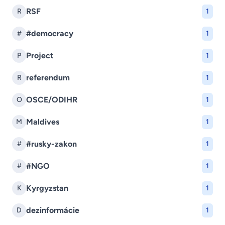
RSF
R
1
#democracy
#
1
Project
P
1
referendum
R
1
OSCE/ODIHR
O
1
Maldives
M
1
#rusky-zakon
#
1
#NGO
#
1
Kyrgyzstan
K
1
dezinformácie
D
1