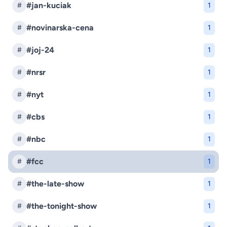
#jan-kuciak
#
1
#novinarska-cena
#
1
#joj-24
#
1
#nrsr
#
1
#nyt
#
1
#cbs
#
1
#nbc
#
1
#fcc
#
1
#the-late-show
#
1
#the-tonight-show
#
1