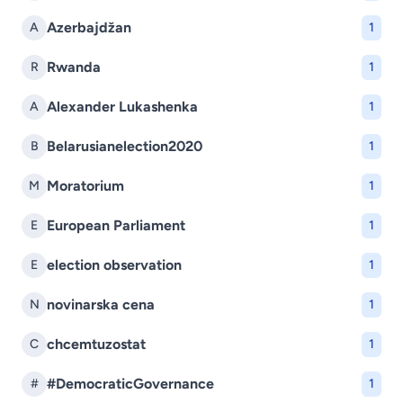
Azerbajdžan
A
1
Rwanda
R
1
Alexander Lukashenka
A
1
Belarusianelection2020
B
1
Moratorium
M
1
European Parliament
E
1
election observation
E
1
novinarska cena
N
1
chcemtuzostat
C
1
#DemocraticGovernance
#
1