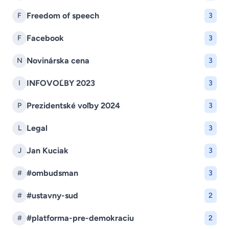
Freedom of speech
F
3
Facebook
F
3
Novinárska cena
N
3
INFOVOĽBY 2023
I
3
Prezidentské voľby 2024
P
3
Legal
L
3
Jan Kuciak
J
3
#ombudsman
#
3
#ustavny-sud
#
2
#platforma-pre-demokraciu
#
2