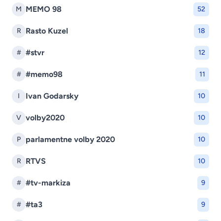
MEMO 98
M
52
Rasto Kuzel
R
18
#stvr
#
12
#memo98
#
11
Ivan Godarsky
I
10
volby2020
V
10
parlamentne volby 2020
P
10
RTVS
R
10
#tv-markiza
#
9
#ta3
#
9