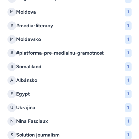
Moldova
M
1
#media-literacy
#
1
Moldavsko
M
1
#platforma-pre-medialnu-gramotnost
#
1
Somaliland
S
1
Albánsko
A
1
Egypt
E
1
Ukrajina
U
1
Nina Fasciaux
N
1
Solution journalism
S
1