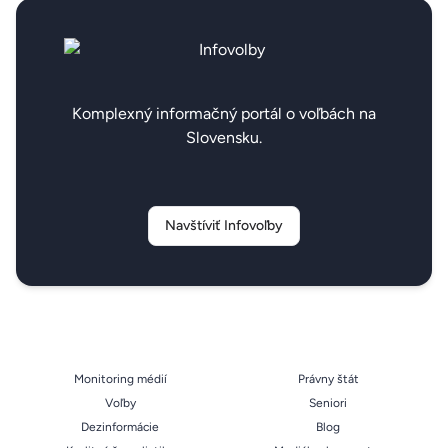
Komplexný informačný portál o voľbách na
Slovensku.
Navštíviť Infovoľby
Monitoring médií
Právny štát
Voľby
Seniori
Dezinformácie
Blog