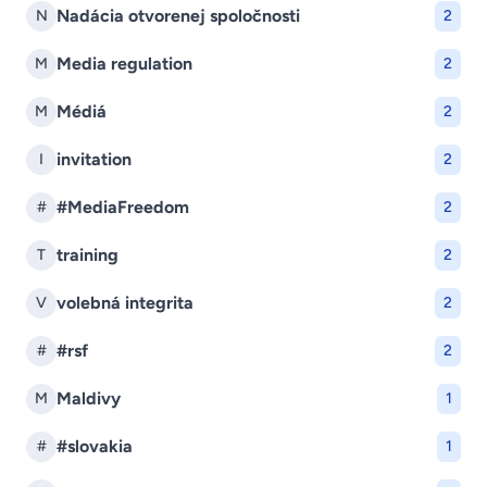
Nadácia otvorenej spoločnosti
N
2
Media regulation
M
2
Médiá
M
2
invitation
I
2
#MediaFreedom
#
2
training
T
2
volebná integrita
V
2
#rsf
#
2
Maldivy
M
1
#slovakia
#
1