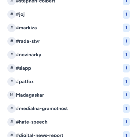
#stephen-colbert
#
1
#joj
#
1
#markiza
#
1
#rada-stvr
#
1
#novinarky
#
1
#slapp
#
1
#patfox
#
1
Madagaskar
M
1
#medialna-gramotnost
#
1
#hate-speech
#
1
#digital-news-report
#
1