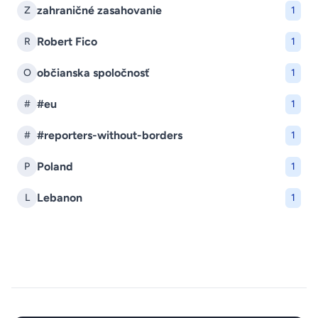
zahraničné zasahovanie
Z
1
Robert Fico
R
1
občianska spoločnosť
O
1
#eu
#
1
#reporters-without-borders
#
1
Poland
P
1
Lebanon
L
1