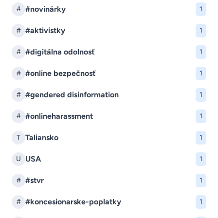
#novinárky
#
1
#aktivistky
#
1
#digitálna odolnosť
#
1
#online bezpečnosť
#
1
#gendered disinformation
#
1
#onlineharassment
#
1
Taliansko
T
1
USA
U
1
#stvr
#
1
#koncesionarske-poplatky
#
1