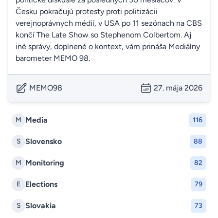
Česku pokračujú protesty proti politizácii
verejnoprávnych médií, v USA po 11 sezónach na CBS
končí The Late Show so Stephenom Colbertom. Aj
iné správy, doplnené o kontext, vám prináša Mediálny
barometer MEMO 98.
MEMO98
27. mája 2026
Media
M
116
Slovensko
S
88
Monitoring
M
82
Elections
E
79
Slovakia
S
73