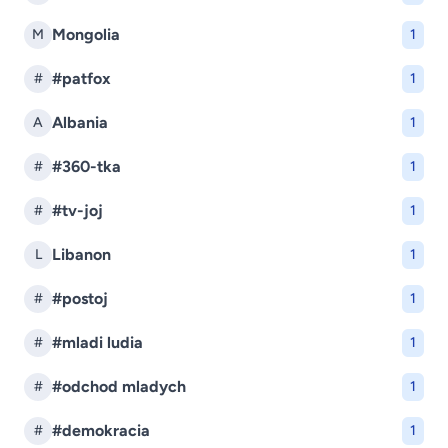
Mongolia
M
1
#patfox
#
1
Albania
A
1
#360-tka
#
1
#tv-joj
#
1
Libanon
L
1
#postoj
#
1
#mladi ludia
#
1
#odchod mladych
#
1
#demokracia
#
1