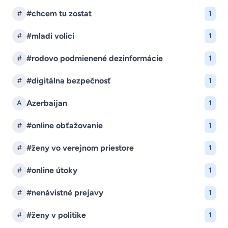
#chcem tu zostat
#
1
#mladi volici
#
1
#rodovo podmienené dezinformácie
#
1
#digitálna bezpečnosť
#
1
Azerbaijan
A
1
#online obťažovanie
#
1
#ženy vo verejnom priestore
#
1
#online útoky
#
1
#nenávistné prejavy
#
1
#ženy v politike
#
1