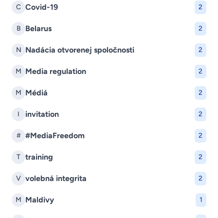
Covid-19
C
2
Belarus
B
2
Nadácia otvorenej spoločnosti
N
2
Media regulation
M
2
Médiá
M
2
invitation
I
2
#MediaFreedom
#
2
training
T
2
volebná integrita
V
2
Maldivy
M
1