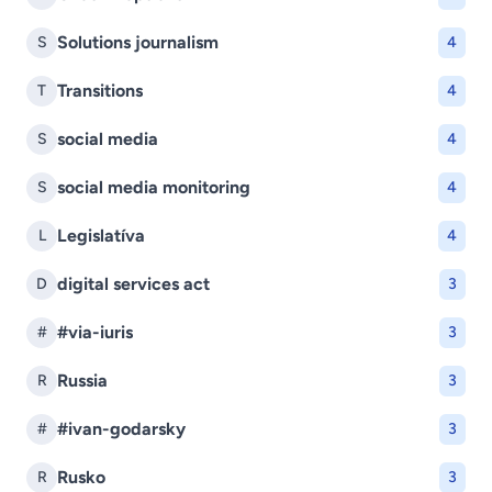
Solutions journalism
S
4
Transitions
T
4
social media
S
4
social media monitoring
S
4
Legislatíva
L
4
digital services act
D
3
#via-iuris
#
3
Russia
R
3
#ivan-godarsky
#
3
Rusko
R
3