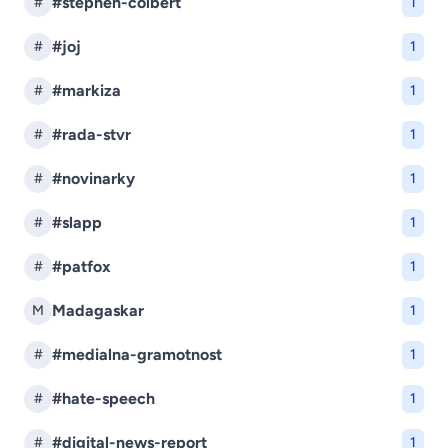
#stephen-colbert
#
1
#joj
#
1
#markiza
#
1
#rada-stvr
#
1
#novinarky
#
1
#slapp
#
1
#patfox
#
1
Madagaskar
M
1
#medialna-gramotnost
#
1
#hate-speech
#
1
#digital-news-report
#
1