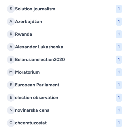
Solution journalism
S
1
Azerbajdžan
A
1
Rwanda
R
1
Alexander Lukashenka
A
1
Belarusianelection2020
B
1
Moratorium
M
1
European Parliament
E
1
election observation
E
1
novinarska cena
N
1
chcemtuzostat
C
1