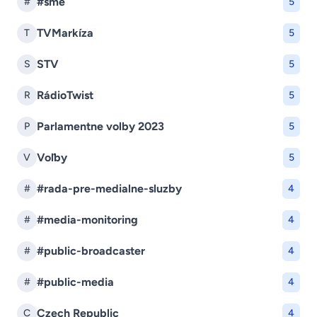
#sme
#
5
TVMarkíza
T
5
STV
S
5
RádioTwist
R
5
Parlamentne volby 2023
P
5
Voľby
V
5
#rada-pre-medialne-sluzby
#
4
#media-monitoring
#
4
#public-broadcaster
#
4
#public-media
#
4
Czech Republic
C
4