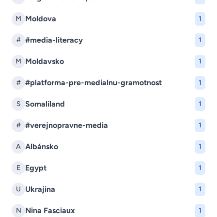
Moldova
M
1
#media-literacy
#
1
Moldavsko
M
1
#platforma-pre-medialnu-gramotnost
#
1
Somaliland
S
1
#verejnopravne-media
#
1
Albánsko
A
1
Egypt
E
1
Ukrajina
U
1
Nina Fasciaux
N
1