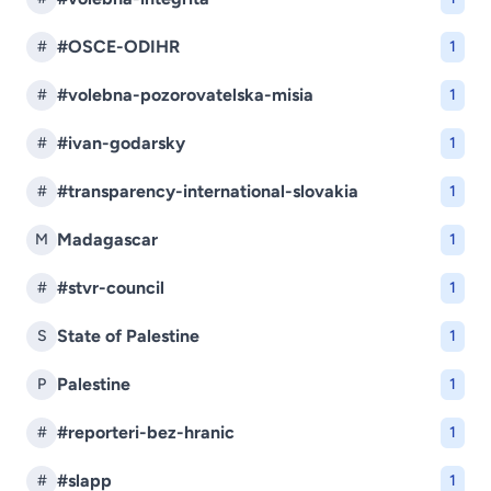
#OSCE-ODIHR
#
1
#volebna-pozorovatelska-misia
#
1
#ivan-godarsky
#
1
#transparency-international-slovakia
#
1
Madagascar
M
1
#stvr-council
#
1
State of Palestine
S
1
Palestine
P
1
#reporteri-bez-hranic
#
1
#slapp
#
1