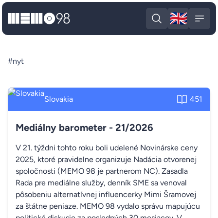
🇬🇧
MEMO98
Engli
Open search
Open
#nyt
Slovakia
451
Mediálny barometer - 21/2026
V 21. týždni tohto roku boli udelené Novinárske ceny
2025, ktoré pravidelne organizuje Nadácia otvorenej
spoločnosti (MEMO 98 je partnerom NC). Zasadla
Rada pre mediálne služby, denník SME sa venoval
pôsobeniu alternatívnej influencerky Mimi Šramovej
za štátne peniaze. MEMO 98 vydalo správu mapujúcu
politické diskusie za posledných 30 mesiacov. V