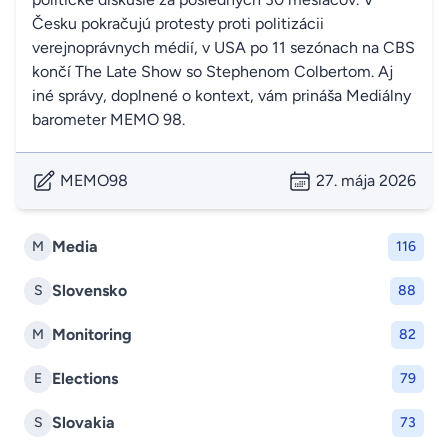
Česku pokračujú protesty proti politizácii
verejnoprávnych médií, v USA po 11 sezónach na CBS
končí The Late Show so Stephenom Colbertom. Aj
iné správy, doplnené o kontext, vám prináša Mediálny
barometer MEMO 98.
MEMO98
27. mája 2026
Media
M
116
Slovensko
S
88
Monitoring
M
82
Elections
E
79
Slovakia
S
73