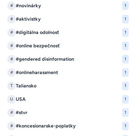
#novinárky
#
1
#aktivistky
#
1
#digitálna odolnosť
#
1
#online bezpečnosť
#
1
#gendered disinformation
#
1
#onlineharassment
#
1
Taliansko
T
1
USA
U
1
#stvr
#
1
#koncesionarske-poplatky
#
1