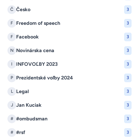
Česko
Č
3
Freedom of speech
F
3
Facebook
F
3
Novinárska cena
N
3
INFOVOĽBY 2023
I
3
Prezidentské voľby 2024
P
3
Legal
L
3
Jan Kuciak
J
3
#ombudsman
#
3
#rsf
#
3