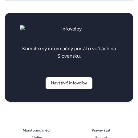
Komplexný informačný portál o voľbách na
Slovensku.
Navštíviť Infovoľby
Monitoring médií
Právny štát
Voľby
Seniori