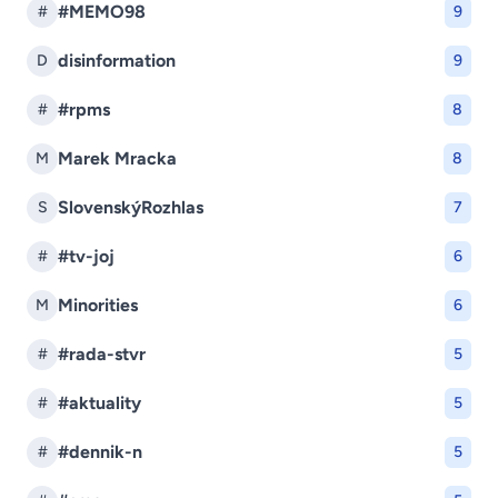
#MEMO98
#
9
disinformation
D
9
#rpms
#
8
Marek Mracka
M
8
SlovenskýRozhlas
S
7
#tv-joj
#
6
Minorities
M
6
#rada-stvr
#
5
#aktuality
#
5
#dennik-n
#
5