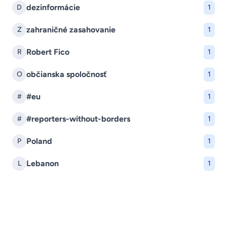
dezinformácie
D
1
zahraničné zasahovanie
Z
1
Robert Fico
R
1
občianska spoločnosť
O
1
#eu
#
1
#reporters-without-borders
#
1
Poland
P
1
Lebanon
L
1