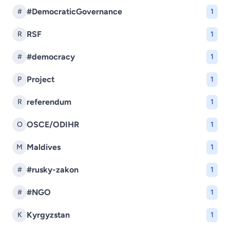
#DemocraticGovernance
#
1
RSF
R
1
#democracy
#
1
Project
P
1
referendum
R
1
OSCE/ODIHR
O
1
Maldives
M
1
#rusky-zakon
#
1
#NGO
#
1
Kyrgyzstan
K
1