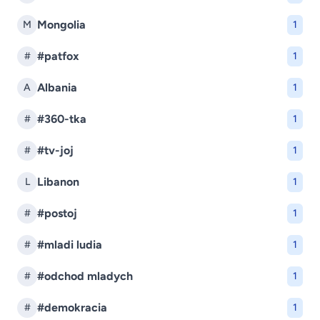
Mongolia
M
1
#patfox
#
1
Albania
A
1
#360-tka
#
1
#tv-joj
#
1
Libanon
L
1
#postoj
#
1
#mladi ludia
#
1
#odchod mladych
#
1
#demokracia
#
1