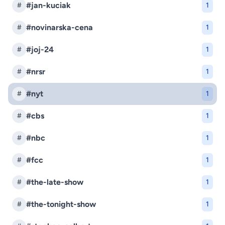
#jan-kuciak
#
1
#novinarska-cena
#
1
#joj-24
#
1
#nrsr
#
1
#nyt
#
1
#cbs
#
1
#nbc
#
1
#fcc
#
1
#the-late-show
#
1
#the-tonight-show
#
1