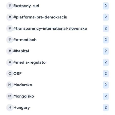
#ustavny-sud
#
2
#platforma-pre-demokraciu
#
2
#transparency-international-slovensko
#
2
#o-mediach
#
2
#kapital
#
2
#media-regulator
#
2
OSF
O
2
Maďarsko
M
2
Mongolsko
M
2
Hungary
H
2