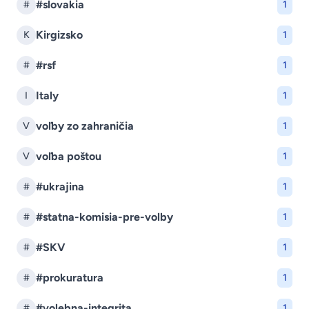
#slovakia
#
1
Kirgizsko
K
1
#rsf
#
1
Italy
I
1
voľby zo zahraničia
V
1
voľba poštou
V
1
#ukrajina
#
1
#statna-komisia-pre-volby
#
1
#SKV
#
1
#prokuratura
#
1
#volebna-integrita
#
1