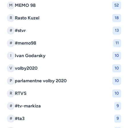
MEMO 98
M
52
Rasto Kuzel
R
18
#stvr
#
13
#memo98
#
11
Ivan Godarsky
I
10
volby2020
V
10
parlamentne volby 2020
P
10
RTVS
R
10
#tv-markiza
#
9
#ta3
#
9