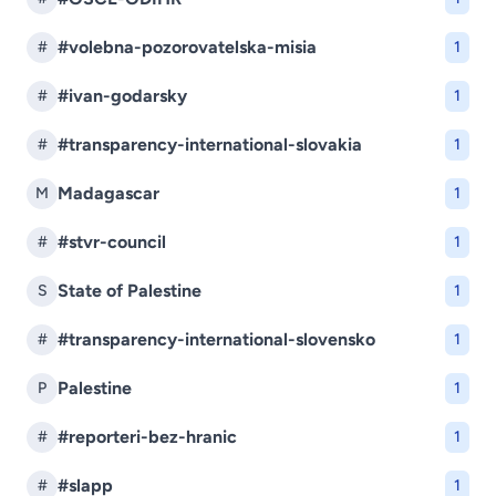
#volebna-pozorovatelska-misia
#
1
#ivan-godarsky
#
1
#transparency-international-slovakia
#
1
Madagascar
M
1
#stvr-council
#
1
State of Palestine
S
1
#transparency-international-slovensko
#
1
Palestine
P
1
#reporteri-bez-hranic
#
1
#slapp
#
1