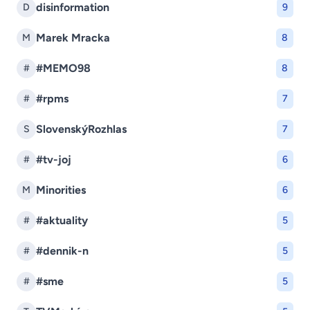
disinformation
D
9
Marek Mracka
M
8
#MEMO98
#
8
#rpms
#
7
SlovenskýRozhlas
S
7
#tv-joj
#
6
Minorities
M
6
#aktuality
#
5
#dennik-n
#
5
#sme
#
5