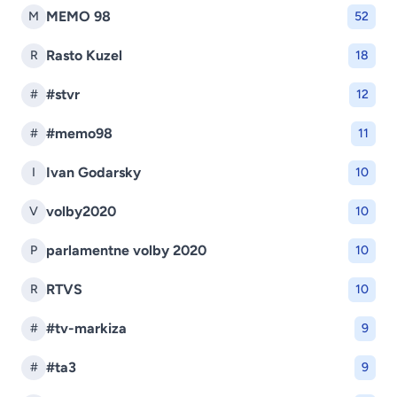
MEMO 98
M
52
Rasto Kuzel
R
18
#stvr
#
12
#memo98
#
11
Ivan Godarsky
I
10
volby2020
V
10
parlamentne volby 2020
P
10
RTVS
R
10
#tv-markiza
#
9
#ta3
#
9