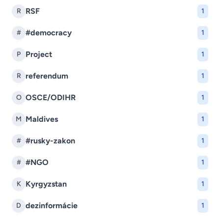
RSF
R
1
#democracy
#
1
Project
P
1
referendum
R
1
OSCE/ODIHR
O
1
Maldives
M
1
#rusky-zakon
#
1
#NGO
#
1
Kyrgyzstan
K
1
dezinformácie
D
1