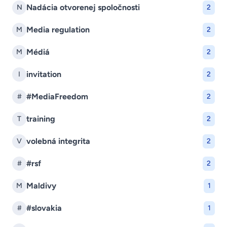
Nadácia otvorenej spoločnosti
N
2
Media regulation
M
2
Médiá
M
2
invitation
I
2
#MediaFreedom
#
2
training
T
2
volebná integrita
V
2
#rsf
#
2
Maldivy
M
1
#slovakia
#
1