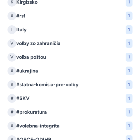
Kirgizsko
K
1
#rsf
#
1
Italy
I
1
voľby zo zahraničia
V
1
voľba poštou
V
1
#ukrajina
#
1
#statna-komisia-pre-volby
#
1
#SKV
#
1
#prokuratura
#
1
#volebna-integrita
#
1
#OSCE-ODIHR
#
1