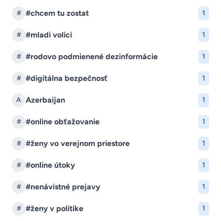
#chcem tu zostat
#
1
#mladi volici
#
1
#rodovo podmienené dezinformácie
#
1
#digitálna bezpečnosť
#
1
Azerbaijan
A
1
#online obťažovanie
#
1
#ženy vo verejnom priestore
#
1
#online útoky
#
1
#nenávistné prejavy
#
1
#ženy v politike
#
1