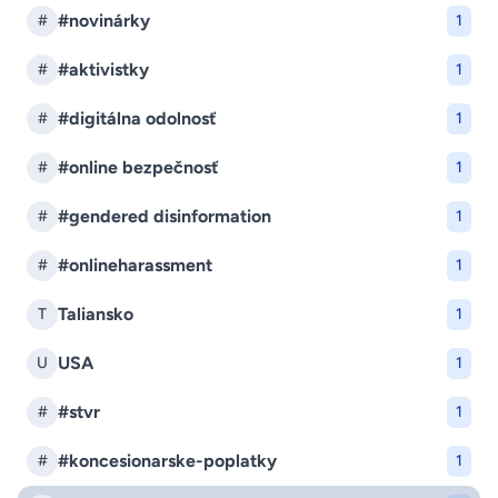
#novinárky
#
1
#aktivistky
#
1
#digitálna odolnosť
#
1
#online bezpečnosť
#
1
#gendered disinformation
#
1
#onlineharassment
#
1
Taliansko
T
1
USA
U
1
#stvr
#
1
#koncesionarske-poplatky
#
1