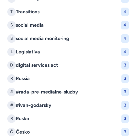
Transitions
T
4
social media
S
4
social media monitoring
S
4
Legislatíva
L
4
digital services act
D
3
Russia
R
3
#rada-pre-medialne-sluzby
#
3
#ivan-godarsky
#
3
Rusko
R
3
Česko
Č
3