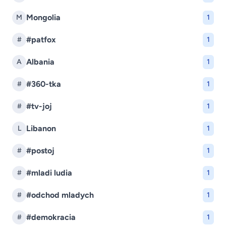
Mongolia
M
1
#patfox
#
1
Albania
A
1
#360-tka
#
1
#tv-joj
#
1
Libanon
L
1
#postoj
#
1
#mladi ludia
#
1
#odchod mladych
#
1
#demokracia
#
1