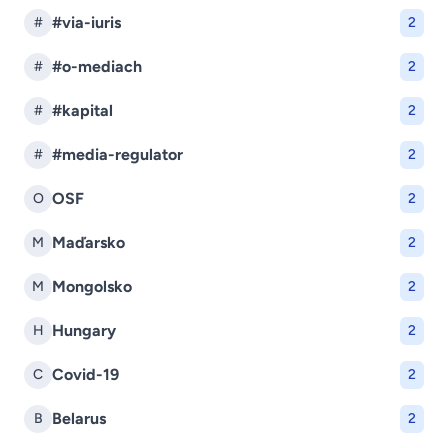
#via-iuris
#
2
#o-mediach
#
2
#kapital
#
2
#media-regulator
#
2
OSF
O
2
Maďarsko
M
2
Mongolsko
M
2
Hungary
H
2
Covid-19
C
2
Belarus
B
2