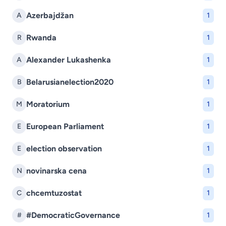
Azerbajdžan
A
1
Rwanda
R
1
Alexander Lukashenka
A
1
Belarusianelection2020
B
1
Moratorium
M
1
European Parliament
E
1
election observation
E
1
novinarska cena
N
1
chcemtuzostat
C
1
#DemocraticGovernance
#
1