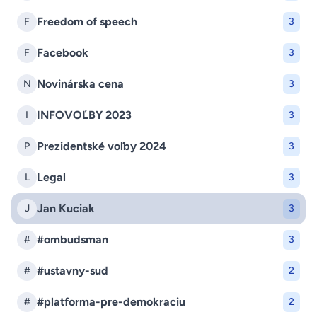
Freedom of speech
F
3
Facebook
F
3
Novinárska cena
N
3
INFOVOĽBY 2023
I
3
Prezidentské voľby 2024
P
3
Legal
L
3
Jan Kuciak
J
3
#ombudsman
#
3
#ustavny-sud
#
2
#platforma-pre-demokraciu
#
2