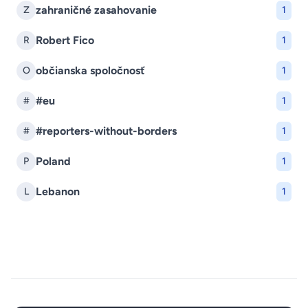
zahraničné zasahovanie
Z
1
Robert Fico
R
1
občianska spoločnosť
O
1
#eu
#
1
#reporters-without-borders
#
1
Poland
P
1
Lebanon
L
1