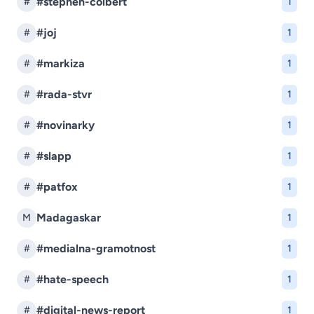
#stephen-colbert
#
1
#joj
#
1
#markiza
#
1
#rada-stvr
#
1
#novinarky
#
1
#slapp
#
1
#patfox
#
1
Madagaskar
M
1
#medialna-gramotnost
#
1
#hate-speech
#
1
#digital-news-report
#
1