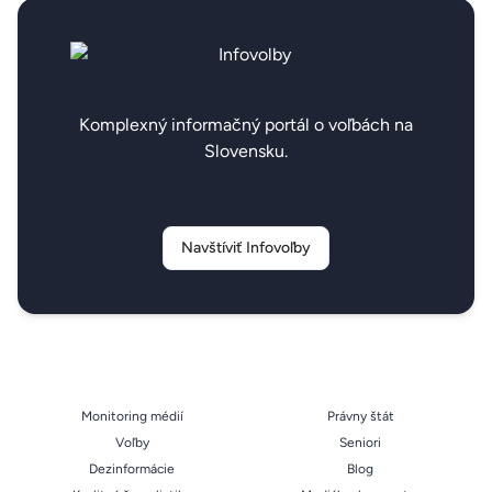
Komplexný informačný portál o voľbách na
Slovensku.
Navštíviť Infovoľby
Monitoring médií
Právny štát
Voľby
Seniori
Dezinformácie
Blog