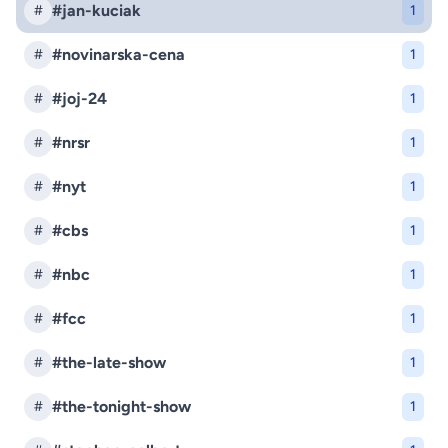
#jan-kuciak
#
1
#novinarska-cena
#
1
#joj-24
#
1
#nrsr
#
1
#nyt
#
1
#cbs
#
1
#nbc
#
1
#fcc
#
1
#the-late-show
#
1
#the-tonight-show
#
1