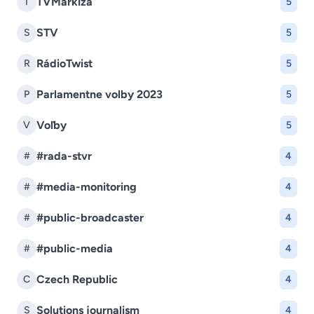
TVMarkíza
T
5
STV
S
5
RádioTwist
R
5
Parlamentne volby 2023
P
5
Voľby
V
5
#rada-stvr
#
4
#media-monitoring
#
4
#public-broadcaster
#
4
#public-media
#
4
Czech Republic
C
4
Solutions journalism
S
4