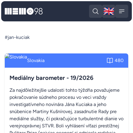
🇬🇧
MEMO98
Engli
Open search
Open
#jan-kuciak
Slovakia
480
Mediálny barometer - 19/2026
Za najdôležitejšie udalosti tohto týždňa považujeme
pokračovanie súdneho procesu vo veci vraždy
investigatívneho novinára Jána Kuciaka a jeho
snúbenice Martiny Kušnírovej, zasadnutie Rady pre
mediálne služby, či pokračujúce turbulentné dianie vo
verejnoprávnej STVR. Boli vyhlásení víťazi prestížnej
Pulitzer Prize (najviac ocenení si odniesla redakcia