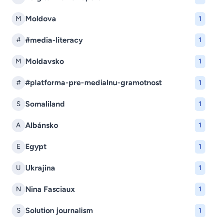
Moldova
M
1
#media-literacy
#
1
Moldavsko
M
1
#platforma-pre-medialnu-gramotnost
#
1
Somaliland
S
1
Albánsko
A
1
Egypt
E
1
Ukrajina
U
1
Nina Fasciaux
N
1
Solution journalism
S
1