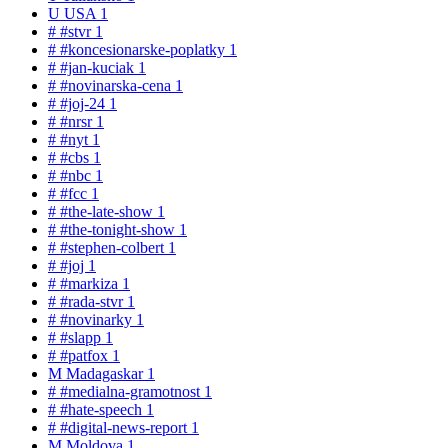
U
USA
1
#
#stvr
1
#
#koncesionarske-poplatky
1
#
#jan-kuciak
1
#
#novinarska-cena
1
#
#joj-24
1
#
#nrsr
1
#
#nyt
1
#
#cbs
1
#
#nbc
1
#
#fcc
1
#
#the-late-show
1
#
#the-tonight-show
1
#
#stephen-colbert
1
#
#joj
1
#
#markiza
1
#
#rada-stvr
1
#
#novinarky
1
#
#slapp
1
#
#patfox
1
M
Madagaskar
1
#
#medialna-gramotnost
1
#
#hate-speech
1
#
#digital-news-report
1
M
Moldova
1