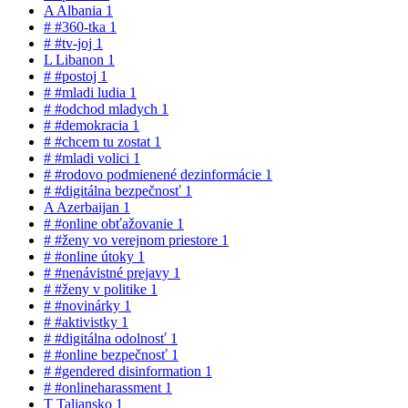
A
Albania
1
#
#360-tka
1
#
#tv-joj
1
L
Libanon
1
#
#postoj
1
#
#mladi ludia
1
#
#odchod mladych
1
#
#demokracia
1
#
#chcem tu zostat
1
#
#mladi volici
1
#
#rodovo podmienené dezinformácie
1
#
#digitálna bezpečnosť
1
A
Azerbaijan
1
#
#online obťažovanie
1
#
#ženy vo verejnom priestore
1
#
#online útoky
1
#
#nenávistné prejavy
1
#
#ženy v politike
1
#
#novinárky
1
#
#aktivistky
1
#
#digitálna odolnosť
1
#
#online bezpečnosť
1
#
#gendered disinformation
1
#
#onlineharassment
1
T
Taliansko
1