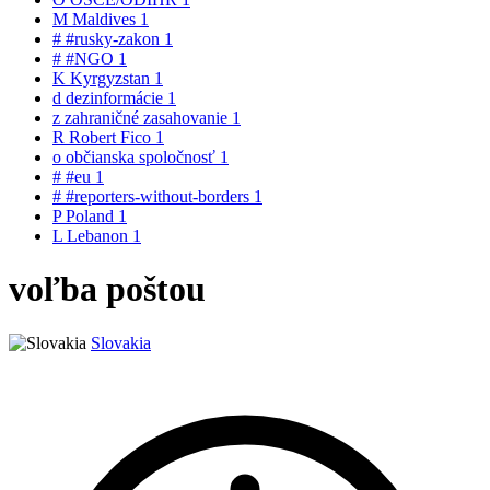
M
Maldives
1
#
#rusky-zakon
1
#
#NGO
1
K
Kyrgyzstan
1
d
dezinformácie
1
z
zahraničné zasahovanie
1
R
Robert Fico
1
o
občianska spoločnosť
1
#
#eu
1
#
#reporters-without-borders
1
P
Poland
1
L
Lebanon
1
voľba poštou
Slovakia