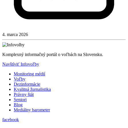
4. marca 2026
Komplexný informačný portál o voľbách na Slovensku.
Navštíviť Infovoľby
Monitoring médií
Voľby
Dezinformácie
Kvalitná žurnalistika
Právny štát
Seniori
Blog
Mediálny barometer
facebook