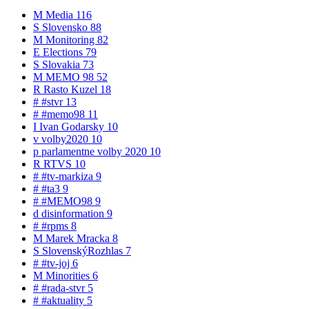
M
Media
116
S
Slovensko
88
M
Monitoring
82
E
Elections
79
S
Slovakia
73
M
MEMO 98
52
R
Rasto Kuzel
18
#
#stvr
13
#
#memo98
11
I
Ivan Godarsky
10
v
volby2020
10
p
parlamentne volby 2020
10
R
RTVS
10
#
#tv-markiza
9
#
#ta3
9
#
#MEMO98
9
d
disinformation
9
#
#rpms
8
M
Marek Mracka
8
S
SlovenskýRozhlas
7
#
#tv-joj
6
M
Minorities
6
#
#rada-stvr
5
#
#aktuality
5