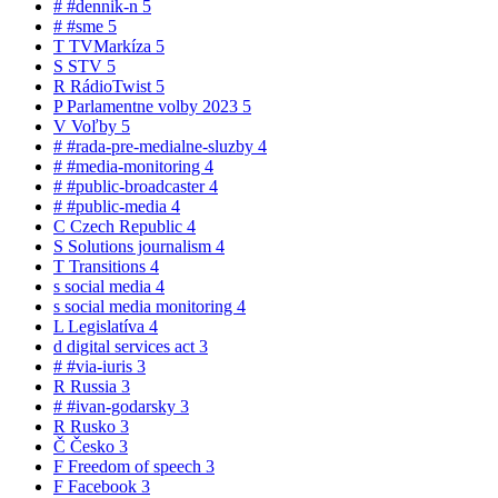
#
#dennik-n
5
#
#sme
5
T
TVMarkíza
5
S
STV
5
R
RádioTwist
5
P
Parlamentne volby 2023
5
V
Voľby
5
#
#rada-pre-medialne-sluzby
4
#
#media-monitoring
4
#
#public-broadcaster
4
#
#public-media
4
C
Czech Republic
4
S
Solutions journalism
4
T
Transitions
4
s
social media
4
s
social media monitoring
4
L
Legislatíva
4
d
digital services act
3
#
#via-iuris
3
R
Russia
3
#
#ivan-godarsky
3
R
Rusko
3
Č
Česko
3
F
Freedom of speech
3
F
Facebook
3