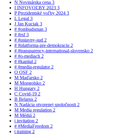
N
Novinárska cena
3
I
INFOVOĽBY 2023
3
P
Prezidentské voľby 2024
3
L
Legal
3
J
Jan Kuciak
3
#
#ombudsman
3
#
#rsf
3
#
#ustavny-sud
2
#
#platforma-pre-demokraciu
2
#
#transparency-international-slovensko
2
#
#o-mediach
2
#
#kapital
2
#
#media-regulator
2
O
OSF
2
M
Maďarsko
2
M
Mongolsko
2
H
Hungary
2
C
Covid-19
2
B
Belarus
2
N
Nadácia otvorenej spoločnosti
2
M
Media regulation
2
M
Médiá
2
i
invitation
2
#
#MediaFreedom
2
t
training
2