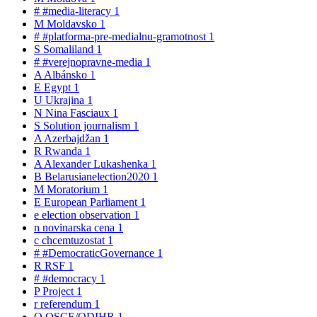
#
#media-literacy
1
M
Moldavsko
1
#
#platforma-pre-medialnu-gramotnost
1
S
Somaliland
1
#
#verejnopravne-media
1
A
Albánsko
1
E
Egypt
1
U
Ukrajina
1
N
Nina Fasciaux
1
S
Solution journalism
1
A
Azerbajdžan
1
R
Rwanda
1
A
Alexander Lukashenka
1
B
Belarusianelection2020
1
M
Moratorium
1
E
European Parliament
1
e
election observation
1
n
novinarska cena
1
c
chcemtuzostat
1
#
#DemocraticGovernance
1
R
RSF
1
#
#democracy
1
P
Project
1
r
referendum
1
O
OSCE/ODIHR
1