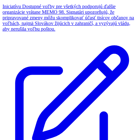
Iniciatívu Dostupné voľby pre všetkých podporujú ďalšie
organizácie vrátane MEMO 98. Signatári upozorňujú, že
pripravované zmeny môžu skomplikovať účasť tisícov občanov na
voľbách, najmä Slovákov žijúcich v zahraničí, a vyzývajú vládu,
aby nerušila voľbu poštou.