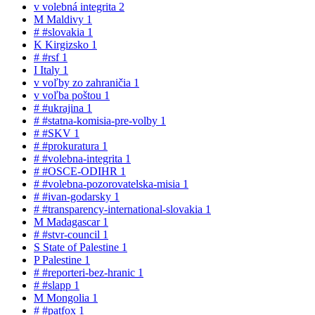
v
volebná integrita
2
M
Maldivy
1
#
#slovakia
1
K
Kirgizsko
1
#
#rsf
1
I
Italy
1
v
voľby zo zahraničia
1
v
voľba poštou
1
#
#ukrajina
1
#
#statna-komisia-pre-volby
1
#
#SKV
1
#
#prokuratura
1
#
#volebna-integrita
1
#
#OSCE-ODIHR
1
#
#volebna-pozorovatelska-misia
1
#
#ivan-godarsky
1
#
#transparency-international-slovakia
1
M
Madagascar
1
#
#stvr-council
1
S
State of Palestine
1
P
Palestine
1
#
#reporteri-bez-hranic
1
#
#slapp
1
M
Mongolia
1
#
#patfox
1