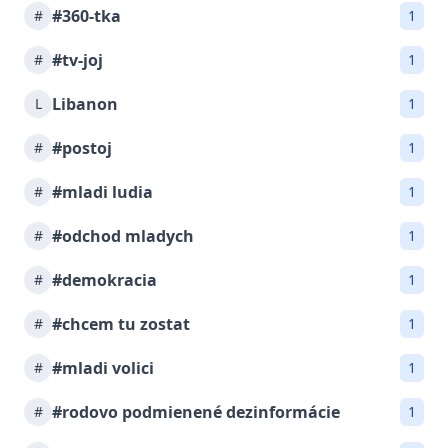
#360-tka
#
1
#tv-joj
#
1
Libanon
L
1
#postoj
#
1
#mladi ludia
#
1
#odchod mladych
#
1
#demokracia
#
1
#chcem tu zostat
#
1
#mladi volici
#
1
#rodovo podmienené dezinformácie
#
1