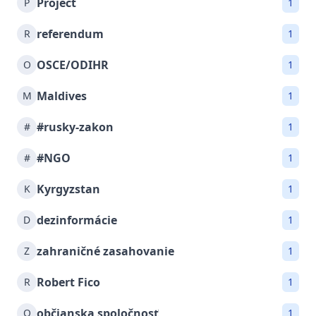
Project
P
1
referendum
R
1
OSCE/ODIHR
O
1
Maldives
M
1
#rusky-zakon
#
1
#NGO
#
1
Kyrgyzstan
K
1
dezinformácie
D
1
zahraničné zasahovanie
Z
1
Robert Fico
R
1
občianska spoločnosť
O
1