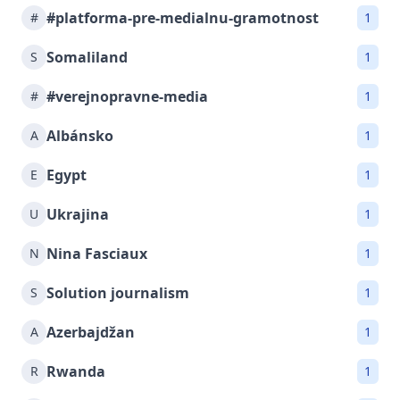
#platforma-pre-medialnu-gramotnost
#
1
Somaliland
S
1
#verejnopravne-media
#
1
Albánsko
A
1
Egypt
E
1
Ukrajina
U
1
Nina Fasciaux
N
1
Solution journalism
S
1
Azerbajdžan
A
1
Rwanda
R
1