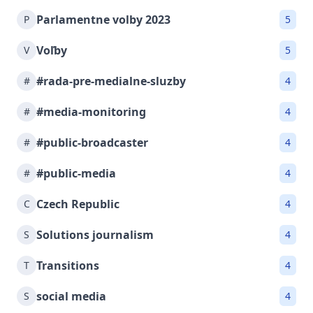
Parlamentne volby 2023
P
5
Voľby
V
5
#rada-pre-medialne-sluzby
#
4
#media-monitoring
#
4
#public-broadcaster
#
4
#public-media
#
4
Czech Republic
C
4
Solutions journalism
S
4
Transitions
T
4
social media
S
4