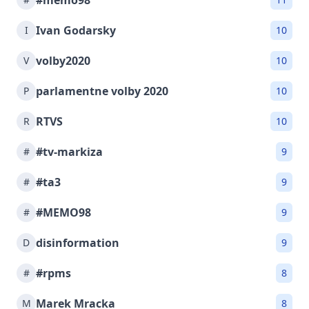
#memo98
Ivan Godarsky
I
10
volby2020
V
10
parlamentne volby 2020
P
10
RTVS
R
10
#tv-markiza
#
9
#ta3
#
9
#MEMO98
#
9
disinformation
D
9
#rpms
#
8
Marek Mracka
M
8