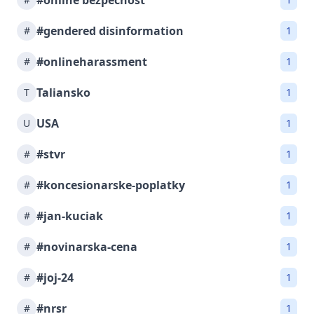
#online bezpečnosť
#gendered disinformation
#
1
#onlineharassment
#
1
Taliansko
T
1
USA
U
1
#stvr
#
1
#koncesionarske-poplatky
#
1
#jan-kuciak
#
1
#novinarska-cena
#
1
#joj-24
#
1
#nrsr
#
1