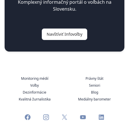
Komplexný informačný portál o voľbách na
Slovensku.
Navštíviť Infovoľby
Monitoring médií
Právny štát
Voľby
Seniori
Dezinformácie
Blog
Kvalitná žurnalistika
Mediálny barometer
facebook
instagram
x
youtube
linkedin