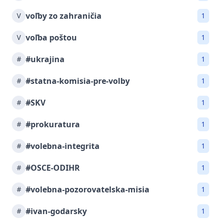
voľby zo zahraničia
V
1
voľba poštou
V
1
#ukrajina
#
1
#statna-komisia-pre-volby
#
1
#SKV
#
1
#prokuratura
#
1
#volebna-integrita
#
1
#OSCE-ODIHR
#
1
#volebna-pozorovatelska-misia
#
1
#ivan-godarsky
#
1