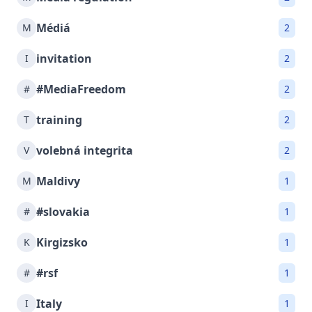
Médiá
M
2
invitation
I
2
#MediaFreedom
#
2
training
T
2
volebná integrita
V
2
Maldivy
M
1
#slovakia
#
1
Kirgizsko
K
1
#rsf
#
1
Italy
I
1