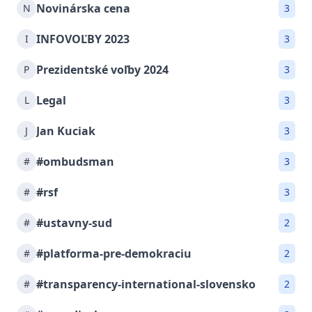
Novinárska cena
N
3
INFOVOĽBY 2023
I
3
Prezidentské voľby 2024
P
3
Legal
L
3
Jan Kuciak
J
3
#ombudsman
#
3
#rsf
#
3
#ustavny-sud
#
2
#platforma-pre-demokraciu
#
2
#transparency-international-slovensko
#
2