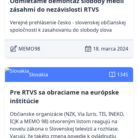
Odmietame demontáž slobody médií
zásahmi do nezávislosti RTVS
Verejné prehlásenie česko - slovenskej občianskej
spoločnosti k zasahovaniu do slobody slova
MEMO98
18. marca 2024
Slovakia
1345
Pre RTVS sa obraciame na európske
inštitúcie
Občianske organizácie (NZK, Via Iuris, TIS, INEKO,
ICJK a MEMO 98) otvoreným listom reagujú na
novelu zákona o Slovenskej televízii a rozhlase.
Varujú, že takéto zmena povedie k ovládnutiu