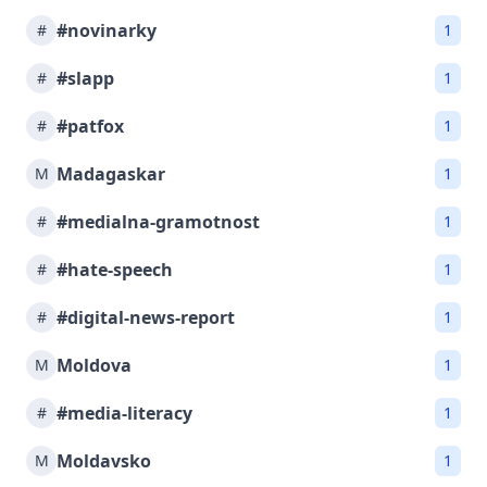
#novinarky
#
1
#slapp
#
1
#patfox
#
1
Madagaskar
M
1
#medialna-gramotnost
#
1
#hate-speech
#
1
#digital-news-report
#
1
Moldova
M
1
#media-literacy
#
1
Moldavsko
M
1