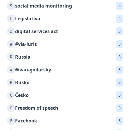
social media monitoring
S
4
Legislatíva
L
4
digital services act
D
3
#via-iuris
#
3
Russia
R
3
#ivan-godarsky
#
3
Rusko
R
3
Česko
Č
3
Freedom of speech
F
3
Facebook
F
3