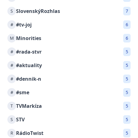
SlovenskýRozhlas
S
7
#tv-joj
#
6
Minorities
M
6
#rada-stvr
#
5
#aktuality
#
5
#dennik-n
#
5
#sme
#
5
TVMarkíza
T
5
STV
S
5
RádioTwist
R
5