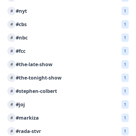
#nyt
#
1
#cbs
#
1
#nbc
#
1
#fcc
#
1
#the-late-show
#
1
#the-tonight-show
#
1
#stephen-colbert
#
1
#joj
#
1
#markiza
#
1
#rada-stvr
#
1