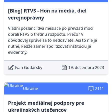
[Blog] RTVS - Hon na médiá, diel
verejnoprávny
Vládni poslanci dva mesiace po prevzatí moci
obrali RTVS o tretinu rozpočtu. Prečo? V
dôvodovej správe sa to nedozviete. Asi to nie je
nutné, keďže zámer spolitizovať inštitúciu je
evidentný.
Ivan Godársky
19. decembra 2023
Ukraine
2111
Projekt mediálnej podpory pre
ukrajinských utečencov