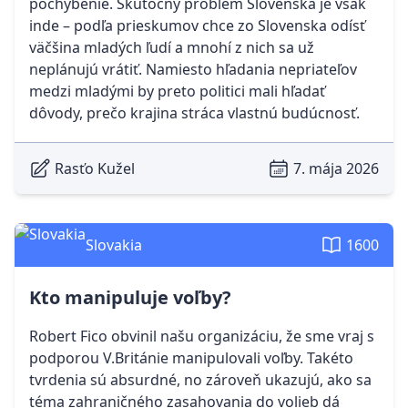
pochybenie. Skutočný problém Slovenska je však
inde – podľa prieskumov chce zo Slovenska odísť
väčšina mladých ľudí a mnohí z nich sa už
neplánujú vrátiť. Namiesto hľadania nepriateľov
medzi mladými by preto politici mali hľadať
dôvody, prečo krajina stráca vlastnú budúcnosť.
Rasťo Kužel
7. mája 2026
Slovakia
1600
Kto manipuluje voľby?
Robert Fico obvinil našu organizáciu, že sme vraj s
podporou V.Británie manipulovali voľby. Takéto
tvrdenia sú absurdné, no zároveň ukazujú, ako sa
téma zahraničného zasahovania do volieb dá