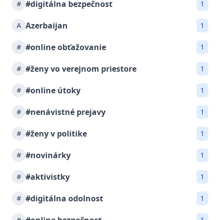
#digitálna bezpečnosť
#
1
Azerbaijan
A
1
#online obťažovanie
#
1
#ženy vo verejnom priestore
#
1
#online útoky
#
1
#nenávistné prejavy
#
1
#ženy v politike
#
1
#novinárky
#
1
#aktivistky
#
1
#digitálna odolnosť
#
1
#
1