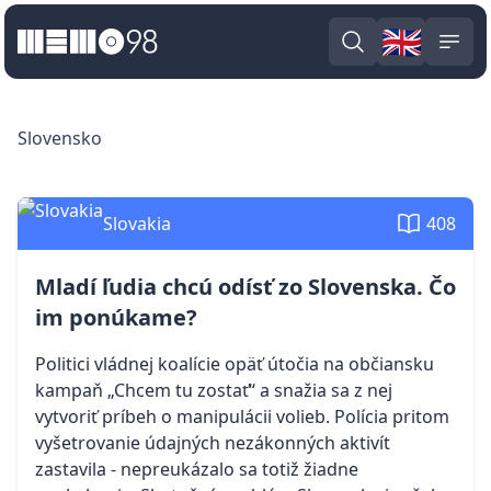
🇬🇧
MEMO98
Engli
Open search
Ope
Slovensko
Slovakia
408
Mladí ľudia chcú odísť zo Slovenska. Čo
im ponúkame?
Politici vládnej koalície opäť útočia na občiansku
kampaň „Chcem tu zostať“ a snažia sa z nej
vytvoriť príbeh o manipulácii volieb. Polícia pritom
vyšetrovanie údajných nezákonných aktivít
zastavila - nepreukázalo sa totiž žiadne