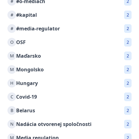
#o-mediach
#
2
#kapital
#
2
#media-regulator
#
2
OSF
O
2
Maďarsko
M
2
Mongolsko
M
2
Hungary
H
2
Covid-19
C
2
Belarus
B
2
Nadácia otvorenej spoločnosti
N
2
Media regulation
M
2