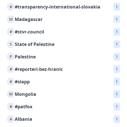
#transparency-international-slovakia
#
1
Madagascar
M
1
#stvr-council
#
1
State of Palestine
S
1
Palestine
P
1
#reporteri-bez-hranic
#
1
#slapp
#
1
Mongolia
M
1
#patfox
#
1
Albania
A
1