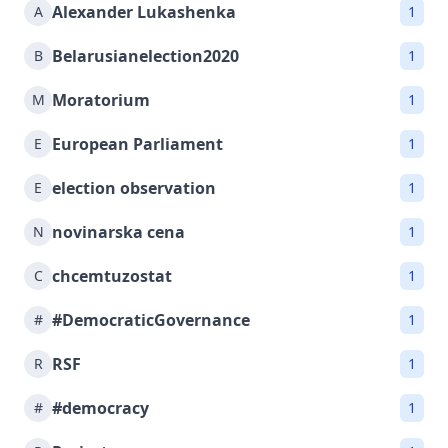
Alexander Lukashenka
A
1
Belarusianelection2020
B
1
Moratorium
M
1
European Parliament
E
1
election observation
E
1
novinarska cena
N
1
chcemtuzostat
C
1
#DemocraticGovernance
#
1
RSF
R
1
#democracy
#
1