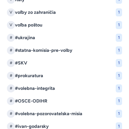
voľby zo zahraničia
V
1
voľba poštou
V
1
#ukrajina
#
1
#statna-komisia-pre-volby
#
1
#SKV
#
1
#prokuratura
#
1
#volebna-integrita
#
1
#OSCE-ODIHR
#
1
#volebna-pozorovatelska-misia
#
1
#ivan-godarsky
#
1