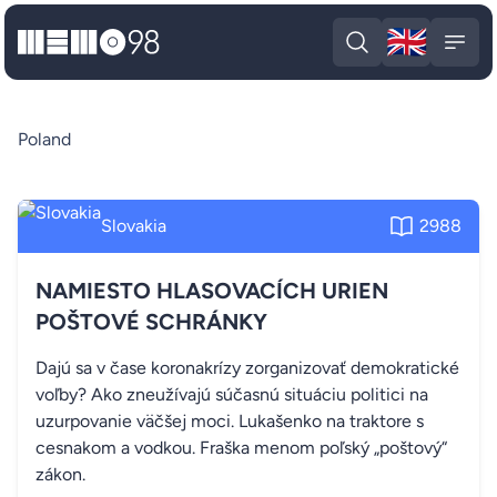
🇬🇧
MEMO98
Engli
Open search
Open
Poland
Slovakia
2988
NAMIESTO HLASOVACÍCH URIEN
POŠTOVÉ SCHRÁNKY
Dajú sa v čase koronakrízy zorganizovať demokratické
voľby? Ako zneužívajú súčasnú situáciu politici na
uzurpovanie väčšej moci. Lukašenko na traktore s
cesnakom a vodkou. Fraška menom poľský „poštový“
zákon.