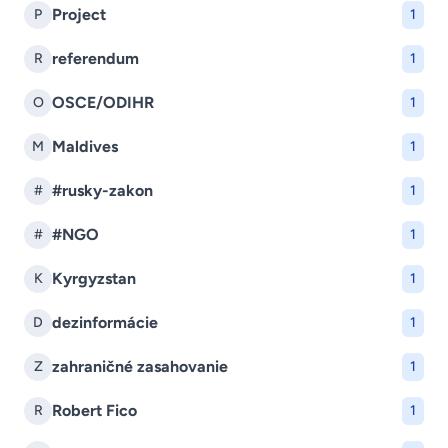
Project
P
1
referendum
R
1
OSCE/ODIHR
O
1
Maldives
M
1
#rusky-zakon
#
1
#NGO
#
1
Kyrgyzstan
K
1
dezinformácie
D
1
zahraničné zasahovanie
Z
1
Robert Fico
R
1