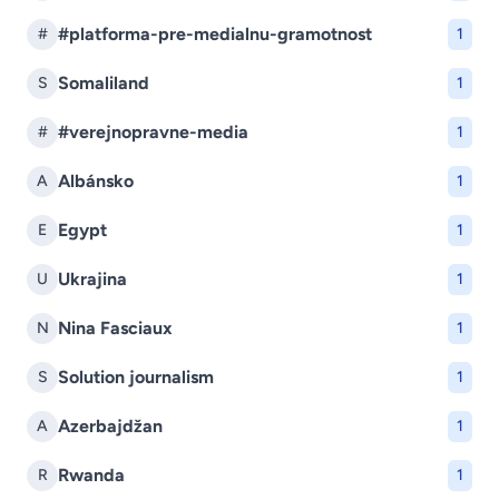
#platforma-pre-medialnu-gramotnost
#
1
Somaliland
S
1
#verejnopravne-media
#
1
Albánsko
A
1
Egypt
E
1
Ukrajina
U
1
Nina Fasciaux
N
1
Solution journalism
S
1
Azerbajdžan
A
1
Rwanda
R
1