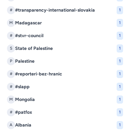
#transparency-international-slovakia
#
1
Madagascar
M
1
#stvr-council
#
1
State of Palestine
S
1
Palestine
P
1
#reporteri-bez-hranic
#
1
#slapp
#
1
Mongolia
M
1
#patfox
#
1
Albania
A
1