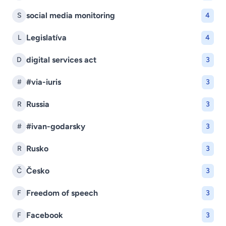
social media monitoring
S
4
Legislatíva
L
4
digital services act
D
3
#via-iuris
#
3
Russia
R
3
#ivan-godarsky
#
3
Rusko
R
3
Česko
Č
3
Freedom of speech
F
3
Facebook
F
3