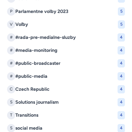
Parlamentne volby 2023
P
5
Voľby
V
5
#rada-pre-medialne-sluzby
#
4
#media-monitoring
#
4
#public-broadcaster
#
4
#public-media
#
4
Czech Republic
C
4
Solutions journalism
S
4
Transitions
T
4
social media
S
4