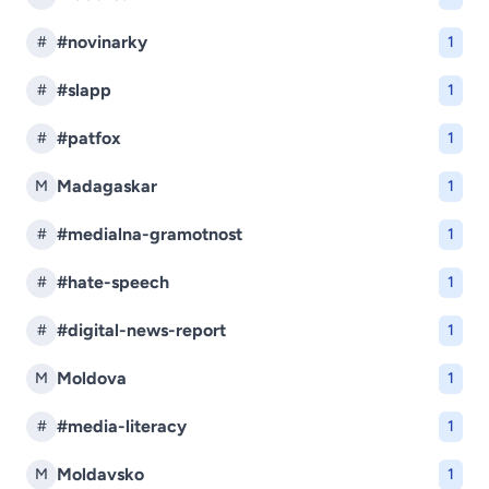
#novinarky
#
1
#slapp
#
1
#patfox
#
1
Madagaskar
M
1
#medialna-gramotnost
#
1
#hate-speech
#
1
#digital-news-report
#
1
Moldova
M
1
#media-literacy
#
1
Moldavsko
M
1