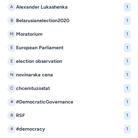
Alexander Lukashenka
A
1
Belarusianelection2020
B
1
Moratorium
M
1
European Parliament
E
1
election observation
E
1
novinarska cena
N
1
chcemtuzostat
C
1
#DemocraticGovernance
#
1
RSF
R
1
#democracy
#
1