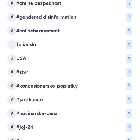
#online bezpečnosť
#
1
#gendered disinformation
#
1
#onlineharassment
#
1
Taliansko
T
1
USA
U
1
#stvr
#
1
#koncesionarske-poplatky
#
1
#jan-kuciak
#
1
#novinarska-cena
#
1
#joj-24
#
1