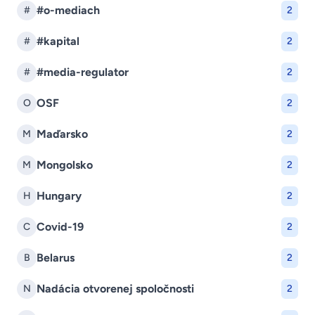
#o-mediach
#
2
#kapital
#
2
#media-regulator
#
2
OSF
O
2
Maďarsko
M
2
Mongolsko
M
2
Hungary
H
2
Covid-19
C
2
Belarus
B
2
Nadácia otvorenej spoločnosti
N
2