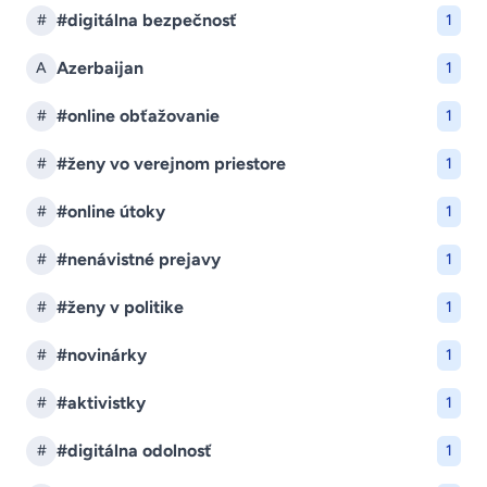
#digitálna bezpečnosť
#
1
Azerbaijan
A
1
#online obťažovanie
#
1
#ženy vo verejnom priestore
#
1
#online útoky
#
1
#nenávistné prejavy
#
1
#ženy v politike
#
1
#novinárky
#
1
#aktivistky
#
1
#digitálna odolnosť
#
1