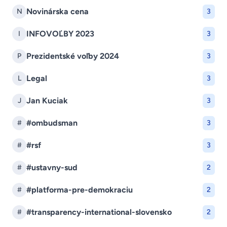
Novinárska cena
N
3
INFOVOĽBY 2023
I
3
Prezidentské voľby 2024
P
3
Legal
L
3
Jan Kuciak
J
3
#ombudsman
#
3
#rsf
#
3
#ustavny-sud
#
2
#platforma-pre-demokraciu
#
2
#transparency-international-slovensko
#
2