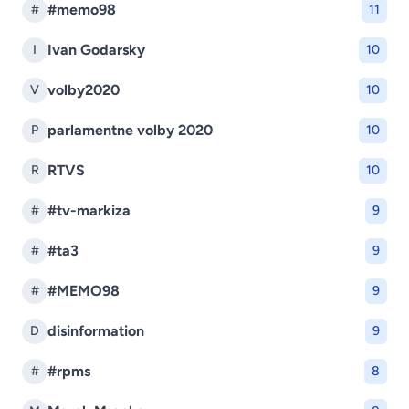
#memo98
#
11
Ivan Godarsky
I
10
volby2020
V
10
parlamentne volby 2020
P
10
RTVS
R
10
#tv-markiza
#
9
#ta3
#
9
#MEMO98
#
9
disinformation
D
9
#rpms
#
8