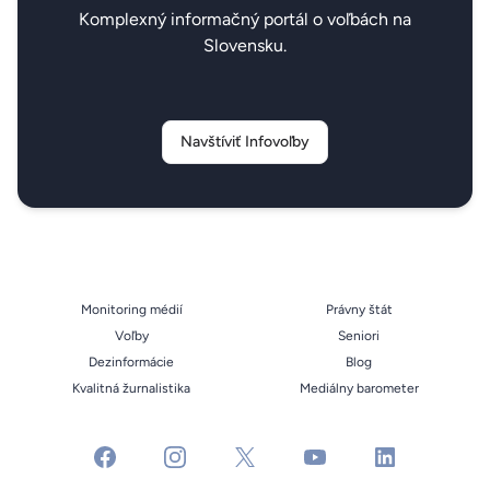
Komplexný informačný portál o voľbách na
Slovensku.
Navštíviť Infovoľby
Monitoring médií
Právny štát
Voľby
Seniori
Dezinformácie
Blog
Kvalitná žurnalistika
Mediálny barometer
facebook
instagram
x
youtube
linkedin