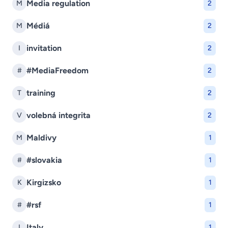
Media regulation
M
2
Médiá
M
2
invitation
I
2
#MediaFreedom
#
2
training
T
2
volebná integrita
V
2
Maldivy
M
1
#slovakia
#
1
Kirgizsko
K
1
#rsf
#
1
Italy
I
1