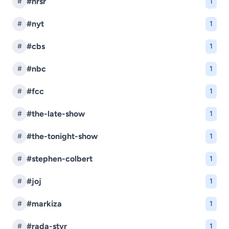
#nrsr
#
1
#nyt
#
1
#cbs
#
1
#nbc
#
1
#fcc
#
1
#the-late-show
#
1
#the-tonight-show
#
1
#stephen-colbert
#
1
#joj
#
1
#markiza
#
1
#rada-stvr
#
1