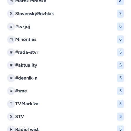
Marek Mracka
M
8
SlovenskýRozhlas
S
7
#tv-joj
#
6
Minorities
M
6
#rada-stvr
#
5
#aktuality
#
5
#dennik-n
#
5
#sme
#
5
TVMarkíza
T
5
STV
S
5
RádioTwist
R
5