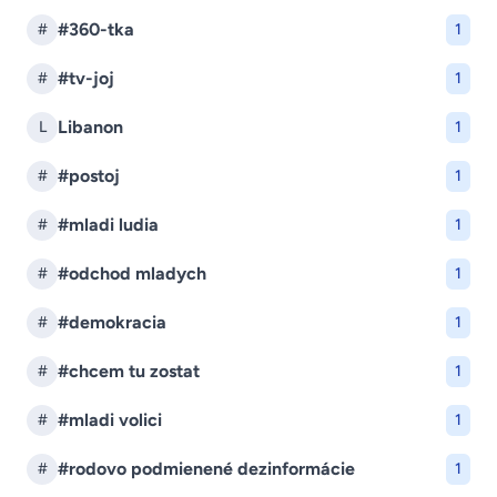
#360-tka
#
1
#tv-joj
#
1
Libanon
L
1
#postoj
#
1
#mladi ludia
#
1
#odchod mladych
#
1
#demokracia
#
1
#chcem tu zostat
#
1
#mladi volici
#
1
#rodovo podmienené dezinformácie
#
1