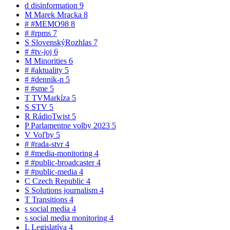
d
disinformation
9
M
Marek Mracka
8
#
#MEMO98
8
#
#rpms
7
S
SlovenskýRozhlas
7
#
#tv-joj
6
M
Minorities
6
#
#aktuality
5
#
#dennik-n
5
#
#sme
5
T
TVMarkíza
5
S
STV
5
R
RádioTwist
5
P
Parlamentne volby 2023
5
V
Voľby
5
#
#rada-stvr
4
#
#media-monitoring
4
#
#public-broadcaster
4
#
#public-media
4
C
Czech Republic
4
S
Solutions journalism
4
T
Transitions
4
s
social media
4
s
social media monitoring
4
L
Legislatíva
4