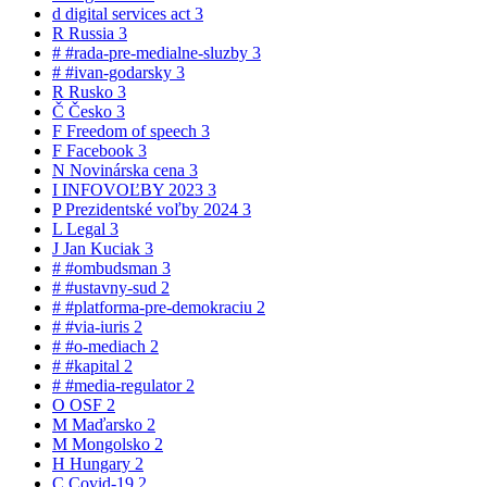
d
digital services act
3
R
Russia
3
#
#rada-pre-medialne-sluzby
3
#
#ivan-godarsky
3
R
Rusko
3
Č
Česko
3
F
Freedom of speech
3
F
Facebook
3
N
Novinárska cena
3
I
INFOVOĽBY 2023
3
P
Prezidentské voľby 2024
3
L
Legal
3
J
Jan Kuciak
3
#
#ombudsman
3
#
#ustavny-sud
2
#
#platforma-pre-demokraciu
2
#
#via-iuris
2
#
#o-mediach
2
#
#kapital
2
#
#media-regulator
2
O
OSF
2
M
Maďarsko
2
M
Mongolsko
2
H
Hungary
2
C
Covid-19
2