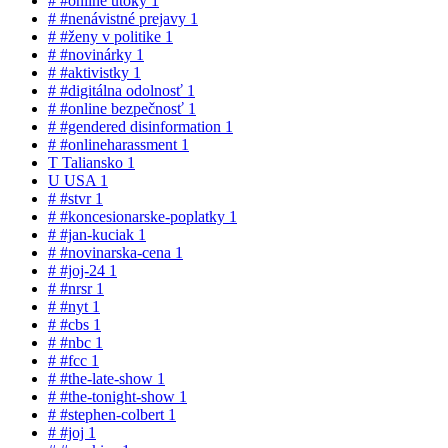
#
#online útoky
1
#
#nenávistné prejavy
1
#
#ženy v politike
1
#
#novinárky
1
#
#aktivistky
1
#
#digitálna odolnosť
1
#
#online bezpečnosť
1
#
#gendered disinformation
1
#
#onlineharassment
1
T
Taliansko
1
U
USA
1
#
#stvr
1
#
#koncesionarske-poplatky
1
#
#jan-kuciak
1
#
#novinarska-cena
1
#
#joj-24
1
#
#nrsr
1
#
#nyt
1
#
#cbs
1
#
#nbc
1
#
#fcc
1
#
#the-late-show
1
#
#the-tonight-show
1
#
#stephen-colbert
1
#
#joj
1