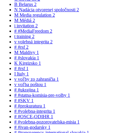
B
Belarus
2
N
Nadácia otvorenej spoločnosti
2
M
Media regulation
2
M
Médiá
2
i
invitation
2
#
#MediaFreedom
2
t
training
2
v
volebná integrita
2
#
#rsf
2
M
Maldivy
1
#
#slovakia
1
K
Kirgizsko
1
#
#rsf
1
I
Italy
1
v
voľby zo zahraničia
1
v
voľba poštou
1
#
#ukrajina
1
#
#statna-komisia-pre-volby
1
#
#SKV
1
#
#prokuratura
1
#
#volebna-integrita
1
#
#OSCE-ODIHR
1
#
#volebna-pozorovatelska-misia
1
#
#ivan-godarsky
1
#
#transparency-international-slovakia
1