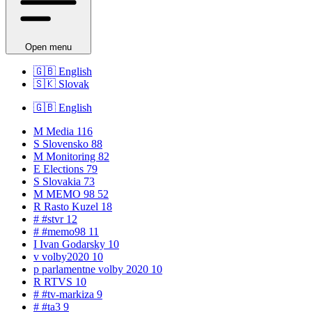
Open menu
🇬🇧
English
🇸🇰
Slovak
🇬🇧
English
M
Media
116
S
Slovensko
88
M
Monitoring
82
E
Elections
79
S
Slovakia
73
M
MEMO 98
52
R
Rasto Kuzel
18
#
#stvr
12
#
#memo98
11
I
Ivan Godarsky
10
v
volby2020
10
p
parlamentne volby 2020
10
R
RTVS
10
#
#tv-markiza
9
#
#ta3
9