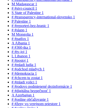
M
Madagascar
1
#
#stvr-council
1
S
State of Palestine
1
#
#transparency-international-slovensko
1
P
Palestine
1
#
#reporteri-bez-hranic
1
#
#slapp
1
M
Mongolia
1
#
#patfox
1
A
Albania
1
#
#360-tka
1
#
#tv-joj
1
L
Libanon
1
#
#postoj
1
#
#mladi ludia
1
#
#odchod mladych
1
#
#demokracia
1
#
#chcem tu zostat
1
#
#mladi volici
1
#
#rodovo podmienené dezinformácie
1
#
#digitálna bezpečnosť
1
A
Azerbaijan
1
#
#online obťažovanie
1
#
#ženy vo verejnom priestore
1