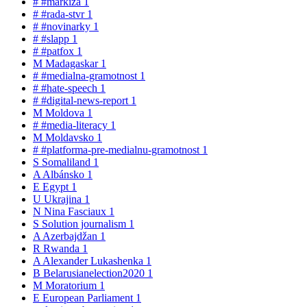
#
#markiza
1
#
#rada-stvr
1
#
#novinarky
1
#
#slapp
1
#
#patfox
1
M
Madagaskar
1
#
#medialna-gramotnost
1
#
#hate-speech
1
#
#digital-news-report
1
M
Moldova
1
#
#media-literacy
1
M
Moldavsko
1
#
#platforma-pre-medialnu-gramotnost
1
S
Somaliland
1
A
Albánsko
1
E
Egypt
1
U
Ukrajina
1
N
Nina Fasciaux
1
S
Solution journalism
1
A
Azerbajdžan
1
R
Rwanda
1
A
Alexander Lukashenka
1
B
Belarusianelection2020
1
M
Moratorium
1
E
European Parliament
1