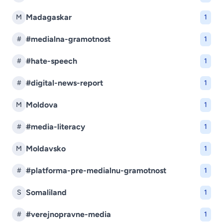
Madagaskar
M
1
#medialna-gramotnost
#
1
#hate-speech
#
1
#digital-news-report
#
1
Moldova
M
1
#media-literacy
#
1
Moldavsko
M
1
#platforma-pre-medialnu-gramotnost
#
1
Somaliland
S
1
#verejnopravne-media
#
1