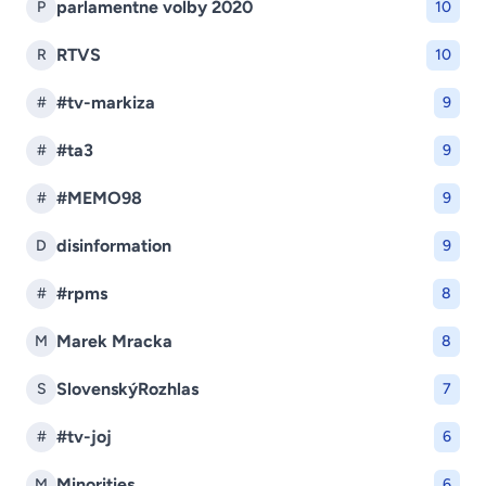
parlamentne volby 2020
P
10
RTVS
R
10
#tv-markiza
#
9
#ta3
#
9
#MEMO98
#
9
disinformation
D
9
#rpms
#
8
Marek Mracka
M
8
SlovenskýRozhlas
S
7
#tv-joj
#
6
Minorities
M
6