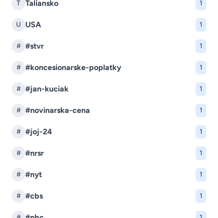
Taliansko
T
1
USA
U
1
#stvr
#
1
#koncesionarske-poplatky
#
1
#jan-kuciak
#
1
#novinarska-cena
#
1
#joj-24
#
1
#nrsr
#
1
#nyt
#
1
#cbs
#
1
#nbc
#
1