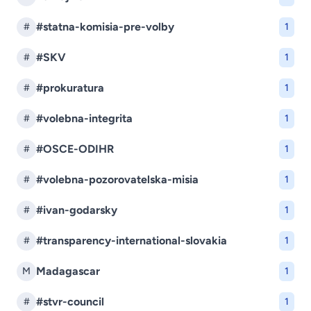
#statna-komisia-pre-volby
#
1
#SKV
#
1
#prokuratura
#
1
#volebna-integrita
#
1
#OSCE-ODIHR
#
1
#volebna-pozorovatelska-misia
#
1
#ivan-godarsky
#
1
#transparency-international-slovakia
#
1
Madagascar
M
1
#stvr-council
#
1