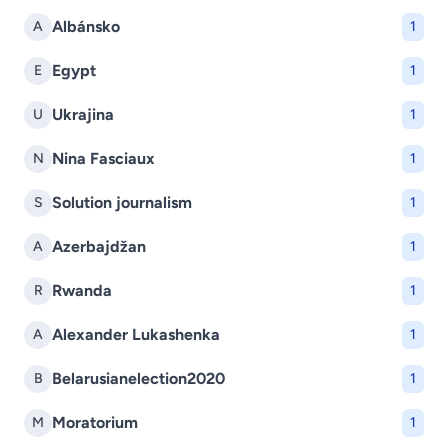
Albánsko
A
1
Egypt
E
1
Ukrajina
U
1
Nina Fasciaux
N
1
Solution journalism
S
1
Azerbajdžan
A
1
Rwanda
R
1
Alexander Lukashenka
A
1
Belarusianelection2020
B
1
Moratorium
M
1