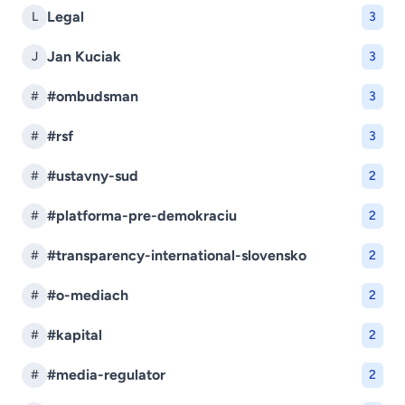
Legal
L
3
Jan Kuciak
J
3
#ombudsman
#
3
#rsf
#
3
#ustavny-sud
#
2
#platforma-pre-demokraciu
#
2
#transparency-international-slovensko
#
2
#o-mediach
#
2
#kapital
#
2
#media-regulator
#
2