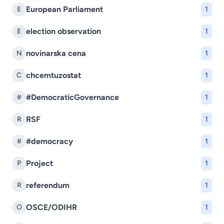
European Parliament
E
1
election observation
E
1
novinarska cena
N
1
chcemtuzostat
C
1
#DemocraticGovernance
#
1
RSF
R
1
#democracy
#
1
Project
P
1
referendum
R
1
OSCE/ODIHR
O
1