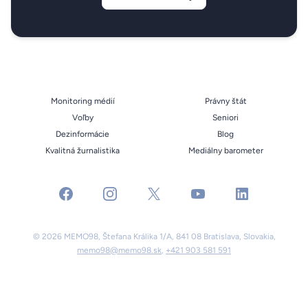
Monitoring médií
Právny štát
Voľby
Seniori
Dezinformácie
Blog
Kvalitná žurnalistika
Mediálny barometer
facebook
instagram
x
youtube
linkedin
© 2026 MEMO98, Štefana Králika 1/A, 841 08 Bratislava, Slovakia,
memo98@memo98.sk
,
+421 903 581 591