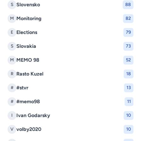
Slovensko
S
88
Monitoring
M
82
Elections
E
79
Slovakia
S
73
MEMO 98
M
52
Rasto Kuzel
R
18
#stvr
#
13
#memo98
#
11
Ivan Godarsky
I
10
volby2020
V
10