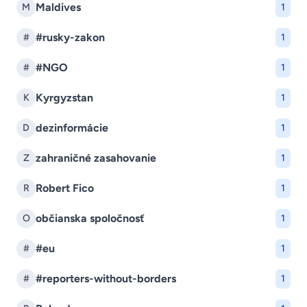
Maldives
M
1
#rusky-zakon
#
1
#NGO
#
1
Kyrgyzstan
K
1
dezinformácie
D
1
zahraničné zasahovanie
Z
1
Robert Fico
R
1
občianska spoločnosť
O
1
#eu
#
1
#reporters-without-borders
#
1