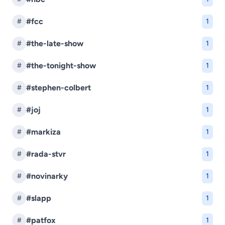
#fcc
#
1
#the-late-show
#
1
#the-tonight-show
#
1
#stephen-colbert
#
1
#joj
#
1
#markiza
#
1
#rada-stvr
#
1
#novinarky
#
1
#slapp
#
1
#patfox
#
1