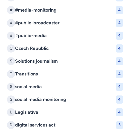
#media-monitoring
#
4
#public-broadcaster
#
4
#public-media
#
4
Czech Republic
C
4
Solutions journalism
S
4
Transitions
T
4
social media
S
4
social media monitoring
S
4
Legislatíva
L
4
digital services act
D
3