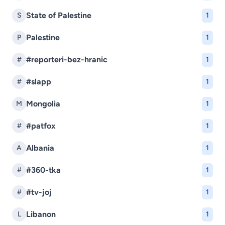
State of Palestine
S
1
Palestine
P
1
#reporteri-bez-hranic
#
1
#slapp
#
1
Mongolia
M
1
#patfox
#
1
Albania
A
1
#360-tka
#
1
#tv-joj
#
1
Libanon
L
1