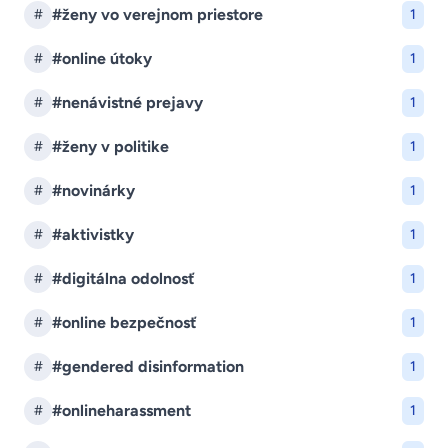
#ženy vo verejnom priestore
#
1
#online útoky
#
1
#nenávistné prejavy
#
1
#ženy v politike
#
1
#novinárky
#
1
#aktivistky
#
1
#digitálna odolnosť
#
1
#online bezpečnosť
#
1
#gendered disinformation
#
1
#onlineharassment
#
1