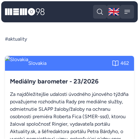
🇬🇧
MEMO98
Engli
Open search
Open
#aktuality
Slovakia
462
Mediálny barometer - 23/2026
Za najdôležitejšie udalosti úvodného júnového týždňa
považujeme rozhodnutia Rady pre mediálne služby,
odmietnutie SLAPP žaloby/žaloby na ochranu
osobnosti premiéra Roberta Fica (SMER-ssd), ktorou
žaloval spoločnosť Ringier, vydavateľa portálu
Aktuality.sk, a šéfredaktora portálu Petra Bárdyho, o
vysokú nemajetkovú ujmu, pokračujúci súdny spor