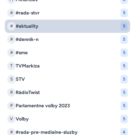
#rada-stvr
#
5
#aktuality
#
5
#dennik-n
#
5
#sme
#
5
TVMarkíza
T
5
STV
S
5
RádioTwist
R
5
Parlamentne volby 2023
P
5
Voľby
V
5
#rada-pre-medialne-sluzby
#
4