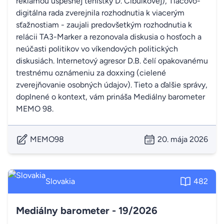
reklamou úspešnej tenistky D. Cibulkovej), Tlačovo-
digitálna rada zverejnila rozhodnutia k viacerým
sťažnostiam - zaujali predovšetkým rozhodnutia k
relácii TA3-Marker a rezonovala diskusia o hosťoch a
neúčasti politikov vo víkendových politických
diskusiách. Internetový agresor D.B. čelí opakovanému
trestnému oznámeniu za doxxing (cielené
zverejňovanie osobných údajov). Tieto a ďalšie správy,
doplnené o kontext, vám prináša Mediálny barometer
MEMO 98.
MEMO98
20. mája 2026
Slovakia
482
Mediálny barometer - 19/2026