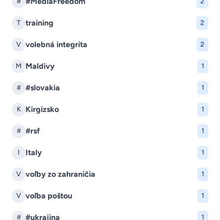
#MediaFreedom
#
2
training
T
2
volebná integrita
V
2
Maldivy
M
1
#slovakia
#
1
Kirgizsko
K
1
#rsf
#
1
Italy
I
1
voľby zo zahraničia
V
1
voľba poštou
V
1
#ukrajina
#
1