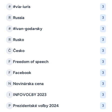
#via-iuris
#
3
Russia
R
3
#ivan-godarsky
#
3
Rusko
R
3
Česko
Č
3
Freedom of speech
F
3
Facebook
F
3
Novinárska cena
N
3
INFOVOĽBY 2023
I
3
Prezidentské voľby 2024
P
3