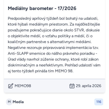
Mediálny barometer - 17/2026
Predposledný aprílový týždeň bol bohatý na udalosti,
ktoré hýbali mediálnym priestorom. Za najdôležitejšie
považujeme pokračujúce dianie okolo STVR, diskusie
o objektivite médií, o vzťahu politiky a médií, či o
koaličným partnerstve s alternatívnymi médiámi.
Negatívne rezonuje pripravovaná implementácia tzv.
Anti-SLAPP smernice do nášho právneho poriadku -
Úrad vlády navrhol zúženie ochrany, ktoré robí zákon
diskriminačným a neefektívnym. Prehľad udalostí vám
aj tento týždeň prináša tím MEMO 98.
MEMO98
29. apríla 2026
Media
M
116