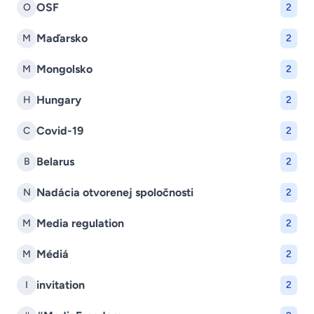
OSF
O
2
Maďarsko
M
2
Mongolsko
M
2
Hungary
H
2
Covid-19
C
2
Belarus
B
2
Nadácia otvorenej spoločnosti
N
2
Media regulation
M
2
Médiá
M
2
invitation
I
2