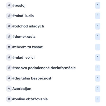
#postoj
#
1
#mladi ludia
#
1
#odchod mladych
#
1
#demokracia
#
1
#chcem tu zostat
#
1
#mladi volici
#
1
#rodovo podmienené dezinformácie
#
1
#digitálna bezpečnosť
#
1
Azerbaijan
A
1
#online obťažovanie
#
1