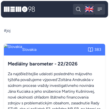
🇬🇧
MEMO98
Engli
Open search
Open
#joj
Slovakia
383
Mediálny barometer - 22/2026
Za najdôležitejšie udalosti posledného májového
týždňa považujeme výpoveď Zoltána Andruskóa v
súdnom procese vraždy investigatívneho novinára
Jána Kuciaka a jeho snúbenice Martiny Kušnírovej,
nové okolnosti ohľadom štátneho financovania
zdrojov s problematickým obsahom, zasadnutie Rady
STVR, ako aj začiatok 52. schôdze NR SR, na ktorej sa