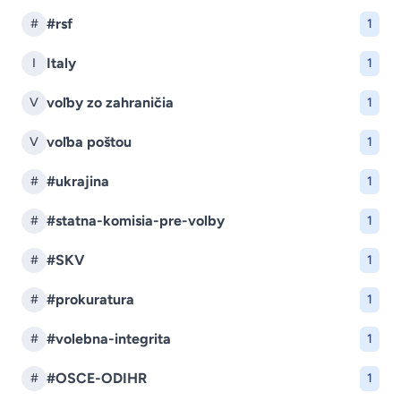
#rsf
#
1
Italy
I
1
voľby zo zahraničia
V
1
voľba poštou
V
1
#ukrajina
#
1
#statna-komisia-pre-volby
#
1
#SKV
#
1
#prokuratura
#
1
#volebna-integrita
#
1
#OSCE-ODIHR
#
1