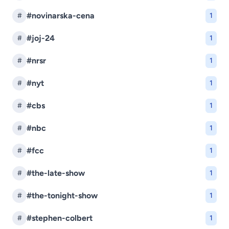
#novinarska-cena
#
1
#joj-24
#
1
#nrsr
#
1
#nyt
#
1
#cbs
#
1
#nbc
#
1
#fcc
#
1
#the-late-show
#
1
#the-tonight-show
#
1
#stephen-colbert
#
1