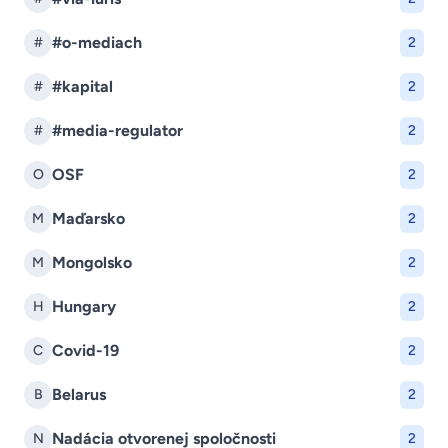
#o-mediach
#
2
#kapital
#
2
#media-regulator
#
2
OSF
O
2
Maďarsko
M
2
Mongolsko
M
2
Hungary
H
2
Covid-19
C
2
Belarus
B
2
Nadácia otvorenej spoločnosti
N
2