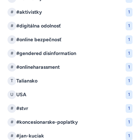
#aktivistky
#
1
#digitálna odolnosť
#
1
#online bezpečnosť
#
1
#gendered disinformation
#
1
#onlineharassment
#
1
Taliansko
T
1
USA
U
1
#stvr
#
1
#koncesionarske-poplatky
#
1
#jan-kuciak
#
1