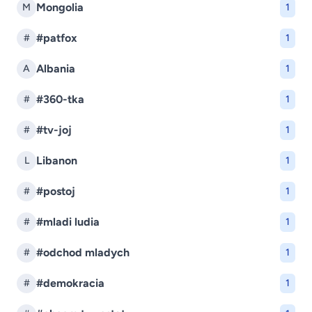
Mongolia
M
1
#patfox
#
1
Albania
A
1
#360-tka
#
1
#tv-joj
#
1
Libanon
L
1
#postoj
#
1
#mladi ludia
#
1
#odchod mladych
#
1
#demokracia
#
1