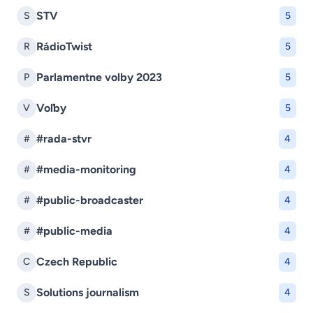
STV
S
5
RádioTwist
R
5
Parlamentne volby 2023
P
5
Voľby
V
5
#rada-stvr
#
4
#media-monitoring
#
4
#public-broadcaster
#
4
#public-media
#
4
Czech Republic
C
4
Solutions journalism
S
4