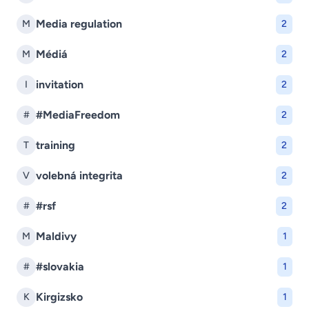
Media regulation
M
2
Médiá
M
2
invitation
I
2
#MediaFreedom
#
2
training
T
2
volebná integrita
V
2
#rsf
#
2
Maldivy
M
1
#slovakia
#
1
Kirgizsko
K
1