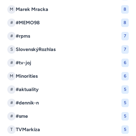
Marek Mracka
M
8
#MEMO98
#
8
#rpms
#
7
SlovenskýRozhlas
S
7
#tv-joj
#
6
Minorities
M
6
#aktuality
#
5
#dennik-n
#
5
#sme
#
5
TVMarkíza
T
5