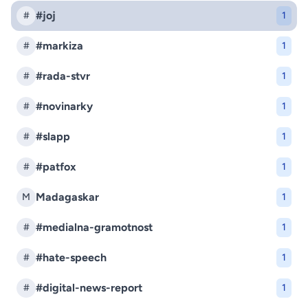
#joj
#
1
#markiza
#
1
#rada-stvr
#
1
#novinarky
#
1
#slapp
#
1
#patfox
#
1
Madagaskar
M
1
#medialna-gramotnost
#
1
#hate-speech
#
1
#digital-news-report
#
1