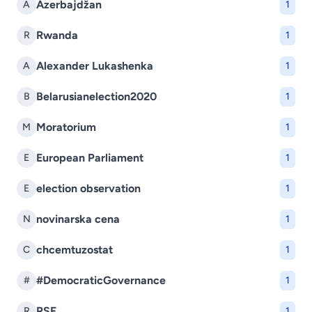
Azerbajdžan
A
1
Rwanda
R
1
Alexander Lukashenka
A
1
Belarusianelection2020
B
1
Moratorium
M
1
European Parliament
E
1
election observation
E
1
novinarska cena
N
1
chcemtuzostat
C
1
#DemocraticGovernance
#
1
RSF
R
1