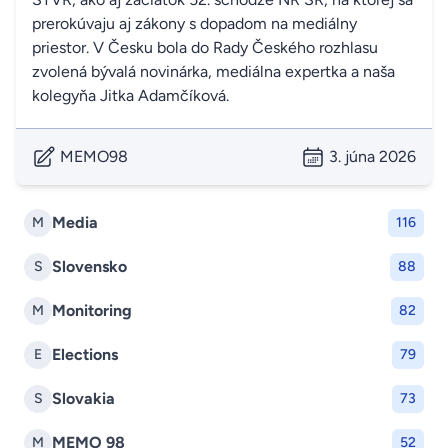
prerokúvaju aj zákony s dopadom na mediálny
priestor. V Česku bola do Rady Českého rozhlasu
zvolená bývalá novinárka, mediálna expertka a naša
kolegyňa Jitka Adamčíková.
MEMO98
3. júna 2026
Media
M
116
Slovensko
S
88
Monitoring
M
82
Elections
E
79
Slovakia
S
73
MEMO 98
M
52