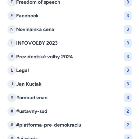
Freedom of speech
F
3
Facebook
F
3
Novinárska cena
N
3
INFOVOĽBY 2023
I
3
Prezidentské voľby 2024
P
3
Legal
L
3
Jan Kuciak
J
3
#ombudsman
#
3
#ustavny-sud
#
2
#platforma-pre-demokraciu
#
2
#via-iuris
#
2