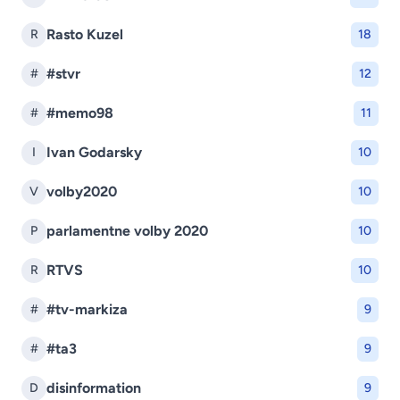
Rasto Kuzel
R
18
#stvr
#
12
#memo98
#
11
Ivan Godarsky
I
10
volby2020
V
10
parlamentne volby 2020
P
10
RTVS
R
10
#tv-markiza
#
9
#ta3
#
9
disinformation
D
9