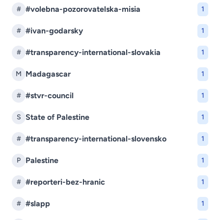
#volebna-pozorovatelska-misia
#
1
#ivan-godarsky
#
1
#transparency-international-slovakia
#
1
Madagascar
M
1
#stvr-council
#
1
State of Palestine
S
1
#transparency-international-slovensko
#
1
Palestine
P
1
#reporteri-bez-hranic
#
1
#slapp
#
1