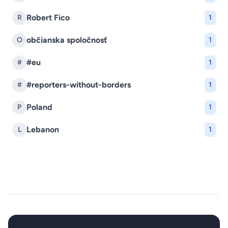
Robert Fico
R
1
občianska spoločnosť
O
1
#eu
#
1
#reporters-without-borders
#
1
Poland
P
1
Lebanon
L
1