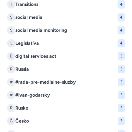
Transitions
T
4
social media
S
4
social media monitoring
S
4
Legislatíva
L
4
digital services act
D
3
Russia
R
3
#rada-pre-medialne-sluzby
#
3
#ivan-godarsky
#
3
Rusko
R
3
Česko
Č
3