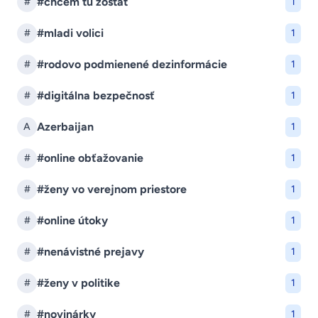
#chcem tu zostat
#
1
#mladi volici
#
1
#rodovo podmienené dezinformácie
#
1
#digitálna bezpečnosť
#
1
Azerbaijan
A
1
#online obťažovanie
#
1
#ženy vo verejnom priestore
#
1
#online útoky
#
1
#nenávistné prejavy
#
1
#ženy v politike
#
1
#novinárky
#
1