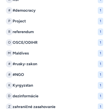
#democracy
#
1
Project
P
1
referendum
R
1
OSCE/ODIHR
O
1
Maldives
M
1
#rusky-zakon
#
1
#NGO
#
1
Kyrgyzstan
K
1
dezinformácie
D
1
zahraničné zasahovanie
Z
1