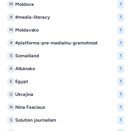
Moldova
M
1
#media-literacy
#
1
Moldavsko
M
1
#platforma-pre-medialnu-gramotnost
#
1
Somaliland
S
1
Albánsko
A
1
Egypt
E
1
Ukrajina
U
1
Nina Fasciaux
N
1
Solution journalism
S
1