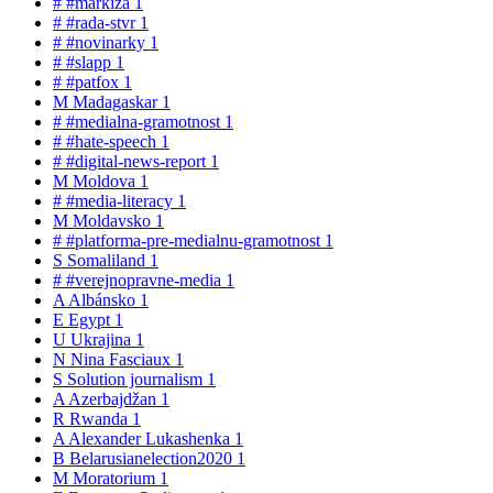
#
#markiza
1
#
#rada-stvr
1
#
#novinarky
1
#
#slapp
1
#
#patfox
1
M
Madagaskar
1
#
#medialna-gramotnost
1
#
#hate-speech
1
#
#digital-news-report
1
M
Moldova
1
#
#media-literacy
1
M
Moldavsko
1
#
#platforma-pre-medialnu-gramotnost
1
S
Somaliland
1
#
#verejnopravne-media
1
A
Albánsko
1
E
Egypt
1
U
Ukrajina
1
N
Nina Fasciaux
1
S
Solution journalism
1
A
Azerbajdžan
1
R
Rwanda
1
A
Alexander Lukashenka
1
B
Belarusianelection2020
1
M
Moratorium
1