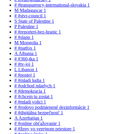
#
#transparency-international-slovakia
1
M
Madagascar
1
#
#stvr-council
1
S
State of Palestine
1
P
Palestine
1
#
#reporteri-bez-hranic
1
#
#slapp
1
M
Mongolia
1
#
#patfox
1
A
Albania
1
#
#360-tka
1
#
#tv-joj
1
L
Libanon
1
#
#postoj
1
#
#mladi ludia
1
#
#odchod mladych
1
#
#demokracia
1
#
#chcem tu zostat
1
#
#mladi volici
1
#
#rodovo podmienené dezinformácie
1
#
#digitálna bezpečnosť
1
A
Azerbaijan
1
#
#online obťažovanie
1
#
#ženy vo verejnom priestore
1