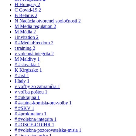
H
Hungary
2
C
Covid-19
2
B
Belarus
2
N
Nadácia otvorenej spoločnosti
2
M
Media regulation
2
M
Médiá
2
i
invitation
2
#
#MediaFreedom
2
t
training
2
v
volebná integrita
2
M
Maldivy
1
#
#slovakia
1
K
Kirgizsko
1
#
#rsf
1
I
Italy
1
v
voľby zo zahraničia
1
v
voľba poštou
1
#
#ukrajina
1
#
#statna-komisia-pre-volby
1
#
#SKV
1
#
#prokuratura
1
#
#volebna-integrita
1
#
#OSCE-ODIHR
1
#
#volebna-pozorovatelska-misia
1
#
#ivan-godarsky
1