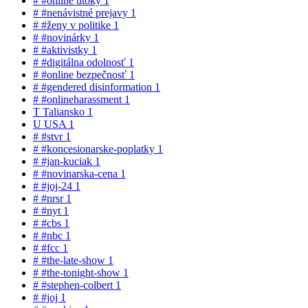
#
#online útoky
1
#
#nenávistné prejavy
1
#
#ženy v politike
1
#
#novinárky
1
#
#aktivistky
1
#
#digitálna odolnosť
1
#
#online bezpečnosť
1
#
#gendered disinformation
1
#
#onlineharassment
1
T
Taliansko
1
U
USA
1
#
#stvr
1
#
#koncesionarske-poplatky
1
#
#jan-kuciak
1
#
#novinarska-cena
1
#
#joj-24
1
#
#nrsr
1
#
#nyt
1
#
#cbs
1
#
#nbc
1
#
#fcc
1
#
#the-late-show
1
#
#the-tonight-show
1
#
#stephen-colbert
1
#
#joj
1