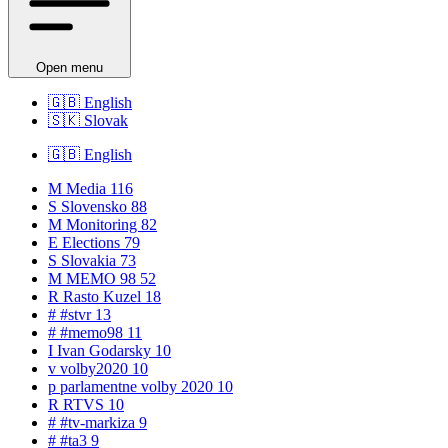
Open menu
🇬🇧
English
🇸🇰
Slovak
🇬🇧
English
M
Media
116
S
Slovensko
88
M
Monitoring
82
E
Elections
79
S
Slovakia
73
M
MEMO 98
52
R
Rasto Kuzel
18
#
#stvr
13
#
#memo98
11
I
Ivan Godarsky
10
v
volby2020
10
p
parlamentne volby 2020
10
R
RTVS
10
#
#tv-markiza
9
#
#ta3
9