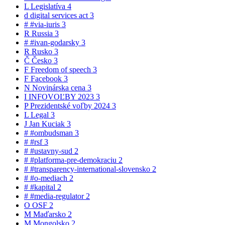
L
Legislatíva
4
d
digital services act
3
#
#via-iuris
3
R
Russia
3
#
#ivan-godarsky
3
R
Rusko
3
Č
Česko
3
F
Freedom of speech
3
F
Facebook
3
N
Novinárska cena
3
I
INFOVOĽBY 2023
3
P
Prezidentské voľby 2024
3
L
Legal
3
J
Jan Kuciak
3
#
#ombudsman
3
#
#rsf
3
#
#ustavny-sud
2
#
#platforma-pre-demokraciu
2
#
#transparency-international-slovensko
2
#
#o-mediach
2
#
#kapital
2
#
#media-regulator
2
O
OSF
2
M
Maďarsko
2
M
Mongolsko
2