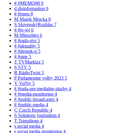
#
#MEMO98
9
d
disinformation
9
#
#rpms
8
M
Marek Mracka
8
S
SlovenskýRozhlas
7
#
#tv-joj
6
M
Minorities
6
#
#rada-stvr
5
#
#aktuality
5
#
#dennik-n
5
#
#sme
5
T
TVMarkíza
5
S
STV
5
R
RádioTwist
5
P
Parlamentne volby 2023
5
V
Voľby
5
#
#rada-pre-medialne-sluzby
4
#
#media-monitoring
4
#
#public-broadcaster
4
#
#public-media
4
C
Czech Republic
4
S
Solutions journalism
4
T
Transitions
4
s
social media
4
s
social media monitoring
4