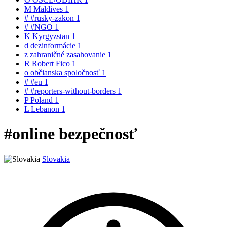
M
Maldives
1
#
#rusky-zakon
1
#
#NGO
1
K
Kyrgyzstan
1
d
dezinformácie
1
z
zahraničné zasahovanie
1
R
Robert Fico
1
o
občianska spoločnosť
1
#
#eu
1
#
#reporters-without-borders
1
P
Poland
1
L
Lebanon
1
#online bezpečnosť
Slovakia