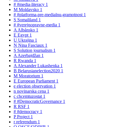
#
#media-literacy
1
M
Moldavsko
1
#
#platforma-pre-medialnu-gramotnost
1
S
Somaliland
1
#
#verejnopravne-media
1
A
Albánsko
1
E
Egypt
1
U
Ukrajina
1
N
Nina Fasciaux
1
S
Solution journalism
1
A
Azerbajdžan
1
R
Rwanda
1
A
Alexander Lukashenka
1
B
Belarusianelection2020
1
M
Moratorium
1
E
European Parliament
1
e
election observation
1
n
novinarska cena
1
c
chcemtuzostat
1
#
#DemocraticGovernance
1
R
RSF
1
#
#democracy
1
P
Project
1
r
referendum
1
O
OSCE/ODIHR
1