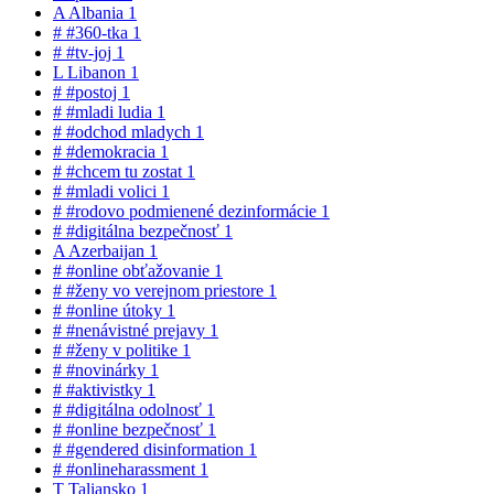
A
Albania
1
#
#360-tka
1
#
#tv-joj
1
L
Libanon
1
#
#postoj
1
#
#mladi ludia
1
#
#odchod mladych
1
#
#demokracia
1
#
#chcem tu zostat
1
#
#mladi volici
1
#
#rodovo podmienené dezinformácie
1
#
#digitálna bezpečnosť
1
A
Azerbaijan
1
#
#online obťažovanie
1
#
#ženy vo verejnom priestore
1
#
#online útoky
1
#
#nenávistné prejavy
1
#
#ženy v politike
1
#
#novinárky
1
#
#aktivistky
1
#
#digitálna odolnosť
1
#
#online bezpečnosť
1
#
#gendered disinformation
1
#
#onlineharassment
1
T
Taliansko
1