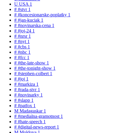
U
USA
1
#
#stvr
1
#
#koncesionarske-poplatky
1
#
#jan-kuciak
1
#
#novinarska-cena
1
#
#joj-24
1
#
#nrsr
1
#
#nyt
1
#
#cbs
1
#
#nbc
1
#
#fcc
1
#
#the-late-show
1
#
#the-tonight-show
1
#
#stephen-colbert
1
#
#joj
1
#
#markiza
1
#
#rada-stvr
1
#
#novinarky
1
#
#slapp
1
#
#patfox
1
M
Madagaskar
1
#
#medialna-gramotnost
1
#
#hate-speech
1
#
#digital-news-report
1
M
Moldova
1