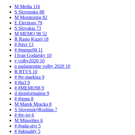
M
Media
116
S
Slovensko
88
M
Monitoring
82
E
Elections
79
S
Slovakia
73
M
MEMO 98
52
R
Rasto Kuzel
18
#
#stvr
13
#
#memo98
11
I
Ivan Godarsky
10
v
volby2020
10
p
parlamentne volby 2020
10
R
RTVS
10
#
#tv-markiza
9
#
#ta3
9
#
#MEMO98
9
d
disinformation
9
#
#rpms
8
M
Marek Mracka
8
S
SlovenskýRozhlas
7
#
#tv-joj
6
M
Minorities
6
#
#rada-stvr
5
#
#aktuality
5