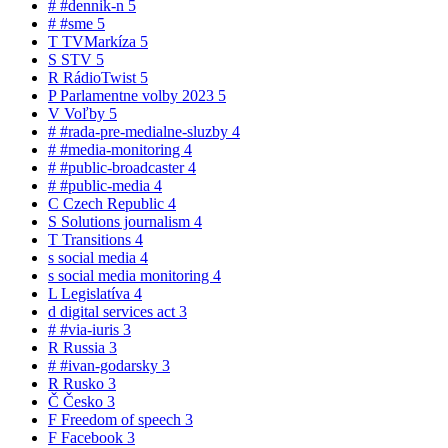
#
#dennik-n
5
#
#sme
5
T
TVMarkíza
5
S
STV
5
R
RádioTwist
5
P
Parlamentne volby 2023
5
V
Voľby
5
#
#rada-pre-medialne-sluzby
4
#
#media-monitoring
4
#
#public-broadcaster
4
#
#public-media
4
C
Czech Republic
4
S
Solutions journalism
4
T
Transitions
4
s
social media
4
s
social media monitoring
4
L
Legislatíva
4
d
digital services act
3
#
#via-iuris
3
R
Russia
3
#
#ivan-godarsky
3
R
Rusko
3
Č
Česko
3
F
Freedom of speech
3
F
Facebook
3