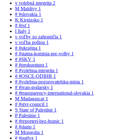
v
volebná integrita
2
M
Maldivy
1
#
#slovakia
1
K
Kirgizsko
1
#
#rsf
1
I
Italy
1
v
voľby zo zahraničia
1
v
voľba poštou
1
#
#ukrajina
1
#
#statna-komisia-pre-volby
1
#
#SKV
1
#
#prokuratura
1
#
#volebna-integrita
1
#
#OSCE-ODIHR
1
#
#volebna-pozorovatelska-misia
1
#
#ivan-godarsky
1
#
#transparency-international-slovakia
1
M
Madagascar
1
#
#stvr-council
1
S
State of Palestine
1
P
Palestine
1
#
#reporteri-bez-hranic
1
#
#slapp
1
M
Mongolia
1
#
#patfox
1