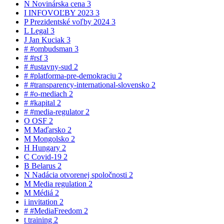
N
Novinárska cena
3
I
INFOVOĽBY 2023
3
P
Prezidentské voľby 2024
3
L
Legal
3
J
Jan Kuciak
3
#
#ombudsman
3
#
#rsf
3
#
#ustavny-sud
2
#
#platforma-pre-demokraciu
2
#
#transparency-international-slovensko
2
#
#o-mediach
2
#
#kapital
2
#
#media-regulator
2
O
OSF
2
M
Maďarsko
2
M
Mongolsko
2
H
Hungary
2
C
Covid-19
2
B
Belarus
2
N
Nadácia otvorenej spoločnosti
2
M
Media regulation
2
M
Médiá
2
i
invitation
2
#
#MediaFreedom
2
t
training
2