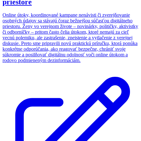
priestore
Online útoky, koordinované kampane nenávisti či zverejňovanie
osobných údajov sa stávajú čoraz bežnejšou súčasťou digitálneho
priestoru. Ženy vo verejnom živote – novinárky, političky, aktivistky
či odborníčky – pritom často čelia útokom, ktoré nemajú za cieľ
vecnú polemiku, ale zastrašenie, zneistenie a vytlačenie z verejnej
diskusie. Preto sme pripravili novú praktickú príručku, ktorá ponúka
konkrétne odporúčania, ako reagovať bezpečne, chrániť svoje
súkromie a posilňovať digitálnu odolnosť voči online útokom a
rodovo podmieneným dezinformáciám.