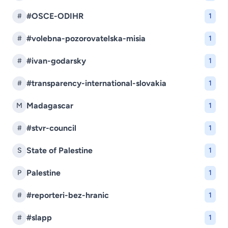
#OSCE-ODIHR
#
1
#volebna-pozorovatelska-misia
#
1
#ivan-godarsky
#
1
#transparency-international-slovakia
#
1
Madagascar
M
1
#stvr-council
#
1
State of Palestine
S
1
Palestine
P
1
#reporteri-bez-hranic
#
1
#slapp
#
1