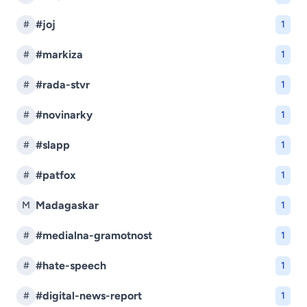
#joj
#
1
#markiza
#
1
#rada-stvr
#
1
#novinarky
#
1
#slapp
#
1
#patfox
#
1
Madagaskar
M
1
#medialna-gramotnost
#
1
#hate-speech
#
1
#digital-news-report
#
1