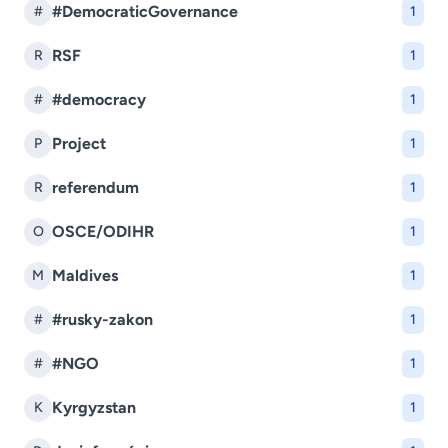
#DemocraticGovernance
#
1
RSF
R
1
#democracy
#
1
Project
P
1
referendum
R
1
OSCE/ODIHR
O
1
Maldives
M
1
#rusky-zakon
#
1
#NGO
#
1
Kyrgyzstan
K
1