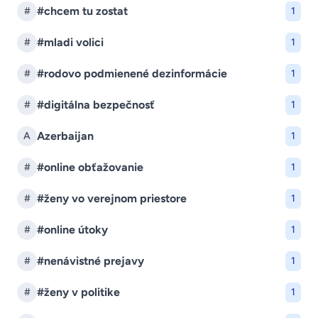
#chcem tu zostat
#
1
#mladi volici
#
1
#rodovo podmienené dezinformácie
#
1
#digitálna bezpečnosť
#
1
Azerbaijan
A
1
#online obťažovanie
#
1
#ženy vo verejnom priestore
#
1
#online útoky
#
1
#nenávistné prejavy
#
1
#ženy v politike
#
1