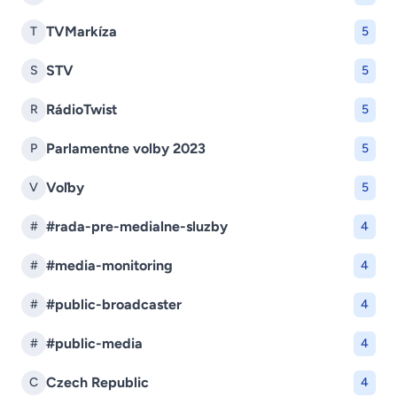
TVMarkíza
T
5
STV
S
5
RádioTwist
R
5
Parlamentne volby 2023
P
5
Voľby
V
5
#rada-pre-medialne-sluzby
#
4
#media-monitoring
#
4
#public-broadcaster
#
4
#public-media
#
4
Czech Republic
C
4