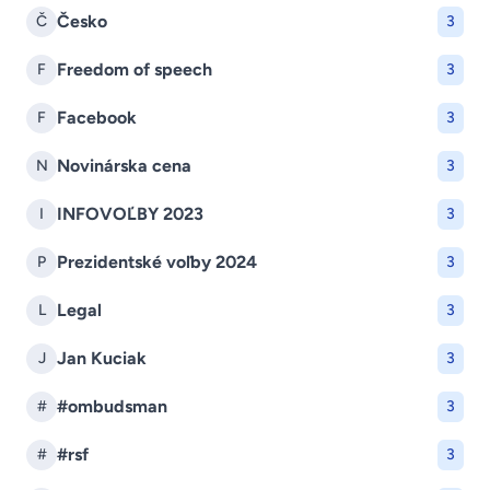
Česko
Č
3
Freedom of speech
F
3
Facebook
F
3
Novinárska cena
N
3
INFOVOĽBY 2023
I
3
Prezidentské voľby 2024
P
3
Legal
L
3
Jan Kuciak
J
3
#ombudsman
#
3
#rsf
#
3