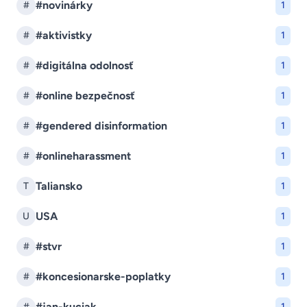
#novinárky
#
1
#aktivistky
#
1
#digitálna odolnosť
#
1
#online bezpečnosť
#
1
#gendered disinformation
#
1
#onlineharassment
#
1
Taliansko
T
1
USA
U
1
#stvr
#
1
#koncesionarske-poplatky
#
1
#jan-kuciak
#
1