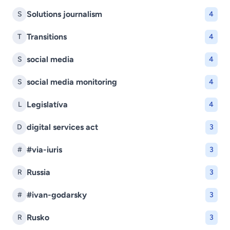
Solutions journalism
S
4
Transitions
T
4
social media
S
4
social media monitoring
S
4
Legislatíva
L
4
digital services act
D
3
#via-iuris
#
3
Russia
R
3
#ivan-godarsky
#
3
Rusko
R
3