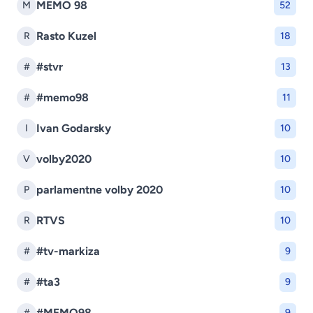
MEMO 98
M
52
Rasto Kuzel
R
18
#stvr
#
13
#memo98
#
11
Ivan Godarsky
I
10
volby2020
V
10
parlamentne volby 2020
P
10
RTVS
R
10
#tv-markiza
#
9
#ta3
#
9
#MEMO98
#
9