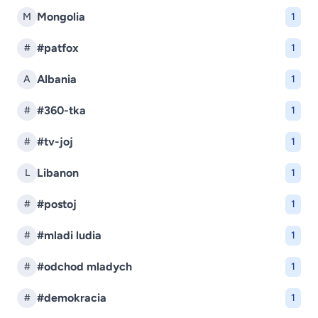
Mongolia
M
1
#patfox
#
1
Albania
A
1
#360-tka
#
1
#tv-joj
#
1
Libanon
L
1
#postoj
#
1
#mladi ludia
#
1
#odchod mladych
#
1
#demokracia
#
1