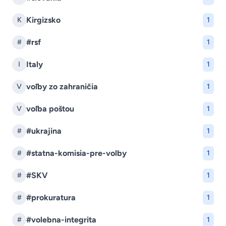
Kirgizsko
K
1
#rsf
#
1
Italy
I
1
voľby zo zahraničia
V
1
voľba poštou
V
1
#ukrajina
#
1
#statna-komisia-pre-volby
#
1
#SKV
#
1
#prokuratura
#
1
#volebna-integrita
#
1