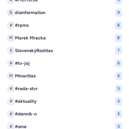
disinformation
D
9
#rpms
#
8
Marek Mracka
M
8
SlovenskýRozhlas
S
7
#tv-joj
#
6
Minorities
M
6
#rada-stvr
#
5
#aktuality
#
5
#dennik-n
#
5
#sme
#
5