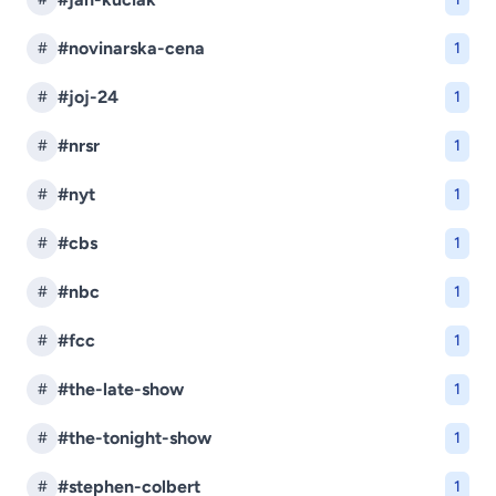
#novinarska-cena
#
1
#joj-24
#
1
#nrsr
#
1
#nyt
#
1
#cbs
#
1
#nbc
#
1
#fcc
#
1
#the-late-show
#
1
#the-tonight-show
#
1
#stephen-colbert
#
1