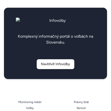
Komplexný informačný portál o voľbách na
Slovensku.
Navštíviť Infovoľby
Monitoring médií
Právny štát
Voľby
Seniori