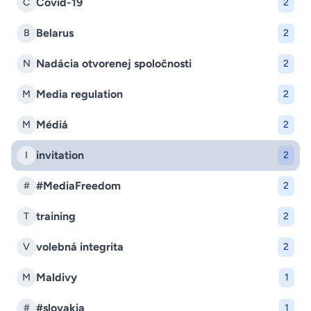
Covid-19
C
2
Belarus
B
2
Nadácia otvorenej spoločnosti
N
2
Media regulation
M
2
Médiá
M
2
invitation
I
2
#MediaFreedom
#
2
training
T
2
volebná integrita
V
2
Maldivy
M
1
#slovakia
#
1