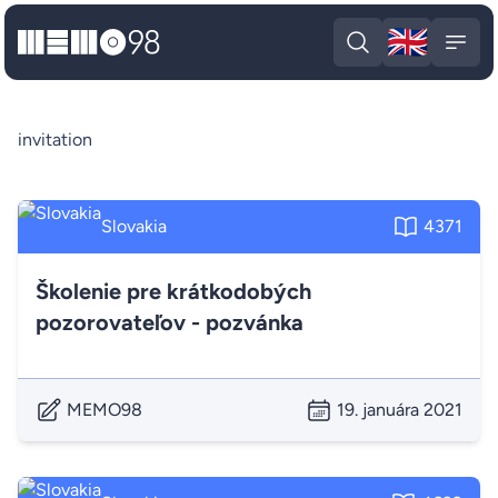
🇬🇧
MEMO98
Engli
Open search
Open
invitation
Slovakia
4371
Školenie pre krátkodobých
pozorovateľov - pozvánka
MEMO98
19. januára 2021