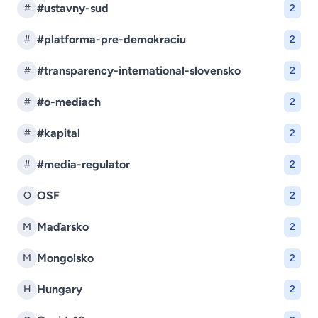
#ustavny-sud
#
2
#platforma-pre-demokraciu
#
2
#transparency-international-slovensko
#
2
#o-mediach
#
2
#kapital
#
2
#media-regulator
#
2
OSF
O
2
Maďarsko
M
2
Mongolsko
M
2
Hungary
H
2