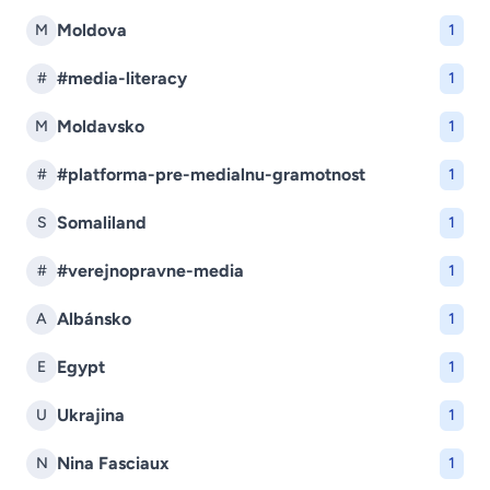
Moldova
M
1
#media-literacy
#
1
Moldavsko
M
1
#platforma-pre-medialnu-gramotnost
#
1
Somaliland
S
1
#verejnopravne-media
#
1
Albánsko
A
1
Egypt
E
1
Ukrajina
U
1
Nina Fasciaux
N
1