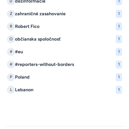
dezinformácie
D
1
zahraničné zasahovanie
Z
1
Robert Fico
R
1
občianska spoločnosť
O
1
#eu
#
1
#reporters-without-borders
#
1
Poland
P
1
Lebanon
L
1