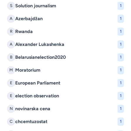
Solution journalism
S
1
Azerbajdžan
A
1
Rwanda
R
1
Alexander Lukashenka
A
1
Belarusianelection2020
B
1
Moratorium
M
1
European Parliament
E
1
election observation
E
1
novinarska cena
N
1
chcemtuzostat
C
1