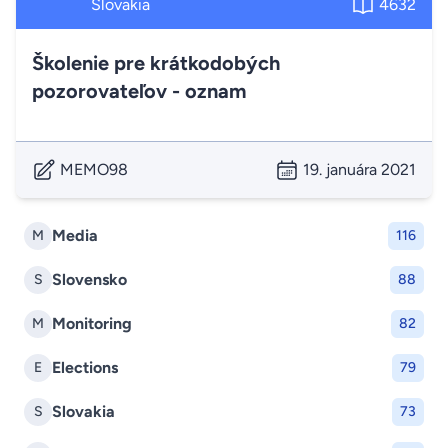
Slovakia
4632
Školenie pre krátkodobých
pozorovateľov - oznam
MEMO98
19. januára 2021
Media
M
116
Slovensko
S
88
Monitoring
M
82
Elections
E
79
Slovakia
S
73