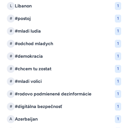
Libanon
L
1
#postoj
#
1
#mladi ludia
#
1
#odchod mladych
#
1
#demokracia
#
1
#chcem tu zostat
#
1
#mladi volici
#
1
#rodovo podmienené dezinformácie
#
1
#digitálna bezpečnosť
#
1
Azerbaijan
A
1