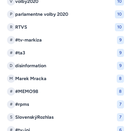
volby2020
V
10
parlamentne volby 2020
P
10
RTVS
R
10
#tv-markiza
#
9
#ta3
#
9
disinformation
D
9
Marek Mracka
M
8
#MEMO98
#
8
#rpms
#
7
SlovenskýRozhlas
S
7
#tv-joj
#
6