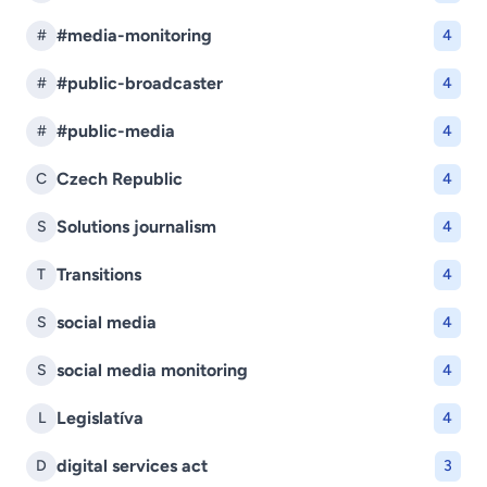
#media-monitoring
#
4
#public-broadcaster
#
4
#public-media
#
4
Czech Republic
C
4
Solutions journalism
S
4
Transitions
T
4
social media
S
4
social media monitoring
S
4
Legislatíva
L
4
digital services act
D
3