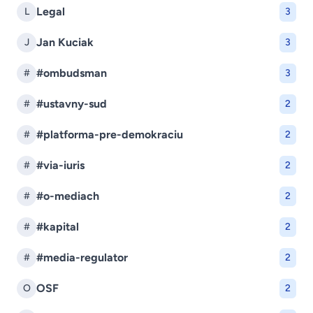
Legal
L
3
Jan Kuciak
J
3
#ombudsman
#
3
#ustavny-sud
#
2
#platforma-pre-demokraciu
#
2
#via-iuris
#
2
#o-mediach
#
2
#kapital
#
2
#media-regulator
#
2
OSF
O
2