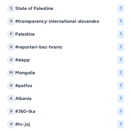
State of Palestine
S
1
#transparency-international-slovensko
#
1
Palestine
P
1
#reporteri-bez-hranic
#
1
#slapp
#
1
Mongolia
M
1
#patfox
#
1
Albania
A
1
#360-tka
#
1
#tv-joj
#
1