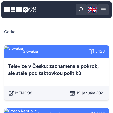
🇬🇧
MEMO98
Engli
Open search
Open
Česko
Slovakia
3428
Televize v Česku: zaznamenala pokrok,
ale stále pod taktovkou politiků
MEMO98
19. januára 2021