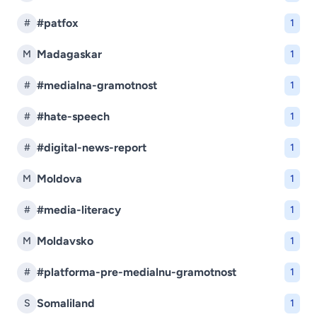
#patfox
#
1
Madagaskar
M
1
#medialna-gramotnost
#
1
#hate-speech
#
1
#digital-news-report
#
1
Moldova
M
1
#media-literacy
#
1
Moldavsko
M
1
#platforma-pre-medialnu-gramotnost
#
1
Somaliland
S
1