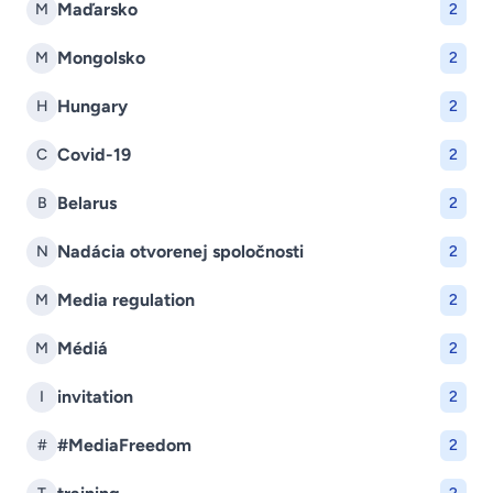
Maďarsko
M
2
Mongolsko
M
2
Hungary
H
2
Covid-19
C
2
Belarus
B
2
Nadácia otvorenej spoločnosti
N
2
Media regulation
M
2
Médiá
M
2
invitation
I
2
#MediaFreedom
#
2