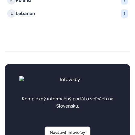
Poland
P
1
Lebanon
L
1
Komplexný informačný portál o voľbách na
Slovensku.
Navštíviť Infovoľby