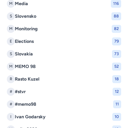
Media
M
116
Slovensko
S
88
Monitoring
M
82
Elections
E
79
Slovakia
S
73
MEMO 98
M
52
Rasto Kuzel
R
18
#stvr
#
12
#memo98
#
11
Ivan Godarsky
I
10