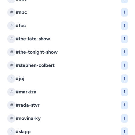
#nbc
#
1
#fcc
#
1
#the-late-show
#
1
#the-tonight-show
#
1
#stephen-colbert
#
1
#joj
#
1
#markiza
#
1
#rada-stvr
#
1
#novinarky
#
1
#slapp
#
1