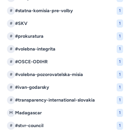
#statna-komisia-pre-volby
#
1
#SKV
#
1
#prokuratura
#
1
#volebna-integrita
#
1
#OSCE-ODIHR
#
1
#volebna-pozorovatelska-misia
#
1
#ivan-godarsky
#
1
#transparency-international-slovakia
#
1
Madagascar
M
1
#stvr-council
#
1