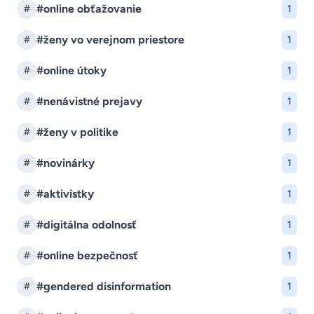
#online obťažovanie
#
1
#ženy vo verejnom priestore
#
1
#online útoky
#
1
#nenávistné prejavy
#
1
#ženy v politike
#
1
#novinárky
#
1
#aktivistky
#
1
#digitálna odolnosť
#
1
#online bezpečnosť
#
1
#gendered disinformation
#
1