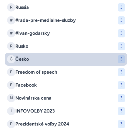
Russia
R
3
#rada-pre-medialne-sluzby
#
3
#ivan-godarsky
#
3
Rusko
R
3
Česko
Č
3
Freedom of speech
F
3
Facebook
F
3
Novinárska cena
N
3
INFOVOĽBY 2023
I
3
Prezidentské voľby 2024
P
3