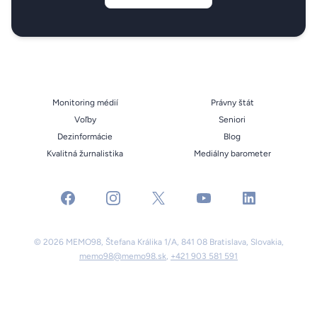
Monitoring médií
Právny štát
Voľby
Seniori
Dezinformácie
Blog
Kvalitná žurnalistika
Mediálny barometer
facebook
instagram
x
youtube
linkedin
© 2026 MEMO98, Štefana Králika 1/A, 841 08 Bratislava, Slovakia,
memo98@memo98.sk
,
+421 903 581 591