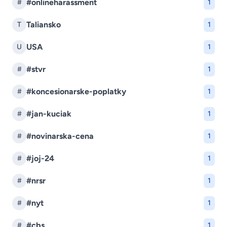
#onlineharassment
#
1
Taliansko
T
1
USA
U
1
#stvr
#
1
#koncesionarske-poplatky
#
1
#jan-kuciak
#
1
#novinarska-cena
#
1
#joj-24
#
1
#nrsr
#
1
#nyt
#
1
#cbs
#
1