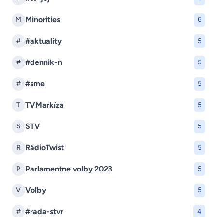
Minorities
M
6
#aktuality
#
5
#dennik-n
#
5
#sme
#
5
TVMarkíza
T
5
STV
S
5
RádioTwist
R
5
Parlamentne volby 2023
P
5
Voľby
V
5
#rada-stvr
#
4