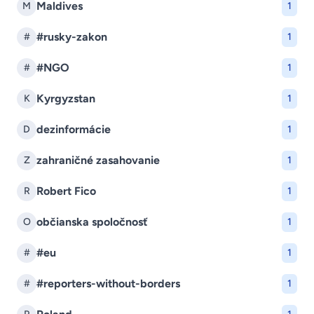
Maldives
M
1
#rusky-zakon
#
1
#NGO
#
1
Kyrgyzstan
K
1
dezinformácie
D
1
zahraničné zasahovanie
Z
1
Robert Fico
R
1
občianska spoločnosť
O
1
#eu
#
1
#reporters-without-borders
#
1