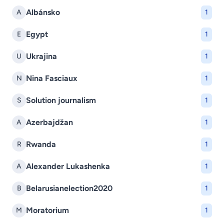
Albánsko
A
1
Egypt
E
1
Ukrajina
U
1
Nina Fasciaux
N
1
Solution journalism
S
1
Azerbajdžan
A
1
Rwanda
R
1
Alexander Lukashenka
A
1
Belarusianelection2020
B
1
Moratorium
M
1