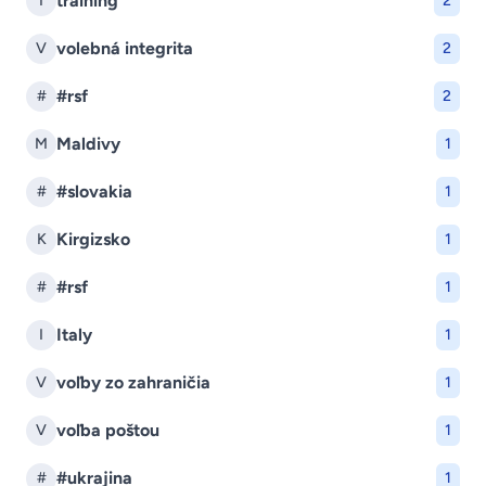
training
T
2
volebná integrita
V
2
#rsf
#
2
Maldivy
M
1
#slovakia
#
1
Kirgizsko
K
1
#rsf
#
1
Italy
I
1
voľby zo zahraničia
V
1
voľba poštou
V
1
#ukrajina
#
1