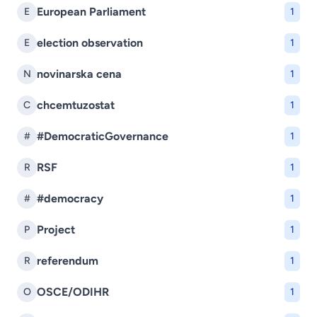
European Parliament
E
1
election observation
E
1
novinarska cena
N
1
chcemtuzostat
C
1
#DemocraticGovernance
#
1
RSF
R
1
#democracy
#
1
Project
P
1
referendum
R
1
OSCE/ODIHR
O
1