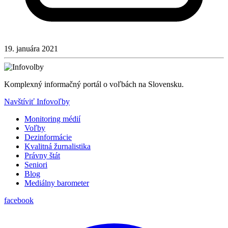
19. januára 2021
Komplexný informačný portál o voľbách na Slovensku.
Navštíviť Infovoľby
Monitoring médií
Voľby
Dezinformácie
Kvalitná žurnalistika
Právny štát
Seniori
Blog
Mediálny barometer
facebook