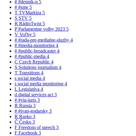
#
#dennik-n
5
#
#sme
5
T
TVMarkíza
5
S
STV
5
R
RádioTwist
5
P
Parlamentne volby 2023
5
V
Voľby
5
#
#rada-pre-medialne-sluzby
4
#
#media-monitoring
4
#
#public-broadcaster
4
#
#public-media
4
C
Czech Republic
4
S
Solutions journalism
4
T
Transitions
4
s
social media
4
s
social media monitoring
4
L
Legislatíva
4
d
digital services act
3
#
#via-iuris
3
R
Russia
3
#
#ivan-godarsky
3
R
Rusko
3
Č
Česko
3
F
Freedom of speech
3
F
Facebook
3