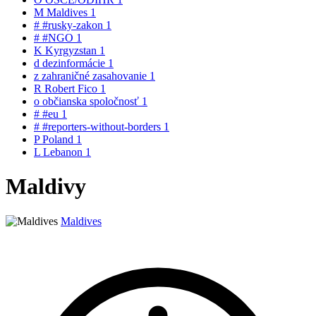
M
Maldives
1
#
#rusky-zakon
1
#
#NGO
1
K
Kyrgyzstan
1
d
dezinformácie
1
z
zahraničné zasahovanie
1
R
Robert Fico
1
o
občianska spoločnosť
1
#
#eu
1
#
#reporters-without-borders
1
P
Poland
1
L
Lebanon
1
Maldivy
Maldives