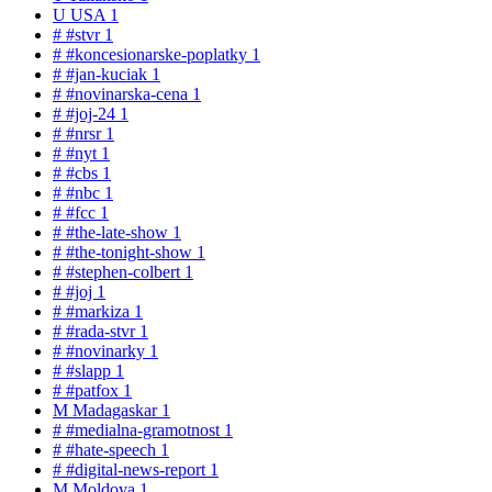
U
USA
1
#
#stvr
1
#
#koncesionarske-poplatky
1
#
#jan-kuciak
1
#
#novinarska-cena
1
#
#joj-24
1
#
#nrsr
1
#
#nyt
1
#
#cbs
1
#
#nbc
1
#
#fcc
1
#
#the-late-show
1
#
#the-tonight-show
1
#
#stephen-colbert
1
#
#joj
1
#
#markiza
1
#
#rada-stvr
1
#
#novinarky
1
#
#slapp
1
#
#patfox
1
M
Madagaskar
1
#
#medialna-gramotnost
1
#
#hate-speech
1
#
#digital-news-report
1
M
Moldova
1