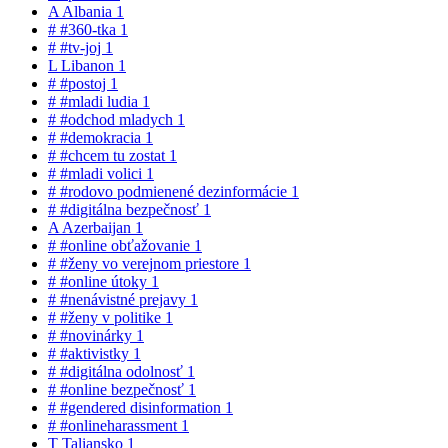
A
Albania
1
#
#360-tka
1
#
#tv-joj
1
L
Libanon
1
#
#postoj
1
#
#mladi ludia
1
#
#odchod mladych
1
#
#demokracia
1
#
#chcem tu zostat
1
#
#mladi volici
1
#
#rodovo podmienené dezinformácie
1
#
#digitálna bezpečnosť
1
A
Azerbaijan
1
#
#online obťažovanie
1
#
#ženy vo verejnom priestore
1
#
#online útoky
1
#
#nenávistné prejavy
1
#
#ženy v politike
1
#
#novinárky
1
#
#aktivistky
1
#
#digitálna odolnosť
1
#
#online bezpečnosť
1
#
#gendered disinformation
1
#
#onlineharassment
1
T
Taliansko
1