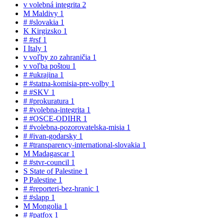
v
volebná integrita
2
M
Maldivy
1
#
#slovakia
1
K
Kirgizsko
1
#
#rsf
1
I
Italy
1
v
voľby zo zahraničia
1
v
voľba poštou
1
#
#ukrajina
1
#
#statna-komisia-pre-volby
1
#
#SKV
1
#
#prokuratura
1
#
#volebna-integrita
1
#
#OSCE-ODIHR
1
#
#volebna-pozorovatelska-misia
1
#
#ivan-godarsky
1
#
#transparency-international-slovakia
1
M
Madagascar
1
#
#stvr-council
1
S
State of Palestine
1
P
Palestine
1
#
#reporteri-bez-hranic
1
#
#slapp
1
M
Mongolia
1
#
#patfox
1