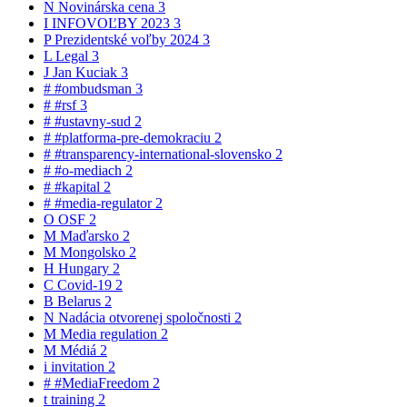
N
Novinárska cena
3
I
INFOVOĽBY 2023
3
P
Prezidentské voľby 2024
3
L
Legal
3
J
Jan Kuciak
3
#
#ombudsman
3
#
#rsf
3
#
#ustavny-sud
2
#
#platforma-pre-demokraciu
2
#
#transparency-international-slovensko
2
#
#o-mediach
2
#
#kapital
2
#
#media-regulator
2
O
OSF
2
M
Maďarsko
2
M
Mongolsko
2
H
Hungary
2
C
Covid-19
2
B
Belarus
2
N
Nadácia otvorenej spoločnosti
2
M
Media regulation
2
M
Médiá
2
i
invitation
2
#
#MediaFreedom
2
t
training
2