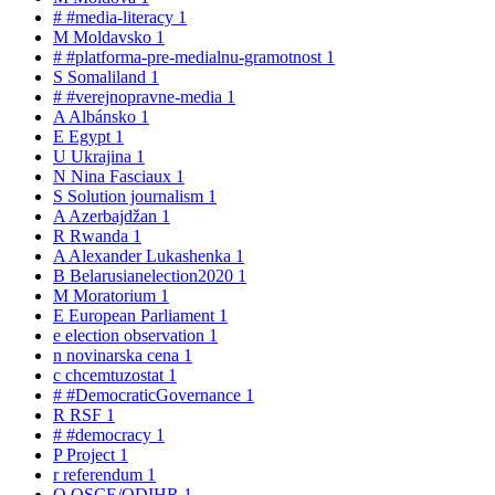
#
#media-literacy
1
M
Moldavsko
1
#
#platforma-pre-medialnu-gramotnost
1
S
Somaliland
1
#
#verejnopravne-media
1
A
Albánsko
1
E
Egypt
1
U
Ukrajina
1
N
Nina Fasciaux
1
S
Solution journalism
1
A
Azerbajdžan
1
R
Rwanda
1
A
Alexander Lukashenka
1
B
Belarusianelection2020
1
M
Moratorium
1
E
European Parliament
1
e
election observation
1
n
novinarska cena
1
c
chcemtuzostat
1
#
#DemocraticGovernance
1
R
RSF
1
#
#democracy
1
P
Project
1
r
referendum
1
O
OSCE/ODIHR
1