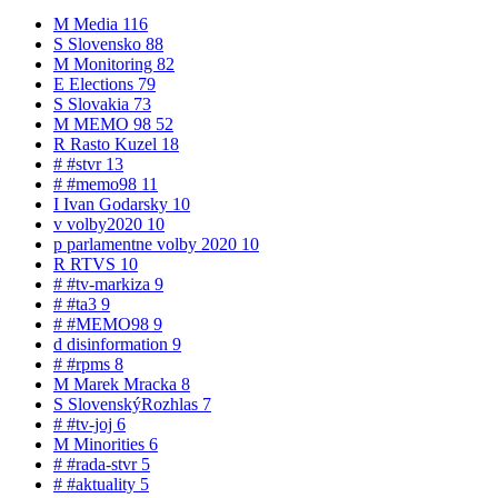
M
Media
116
S
Slovensko
88
M
Monitoring
82
E
Elections
79
S
Slovakia
73
M
MEMO 98
52
R
Rasto Kuzel
18
#
#stvr
13
#
#memo98
11
I
Ivan Godarsky
10
v
volby2020
10
p
parlamentne volby 2020
10
R
RTVS
10
#
#tv-markiza
9
#
#ta3
9
#
#MEMO98
9
d
disinformation
9
#
#rpms
8
M
Marek Mracka
8
S
SlovenskýRozhlas
7
#
#tv-joj
6
M
Minorities
6
#
#rada-stvr
5
#
#aktuality
5