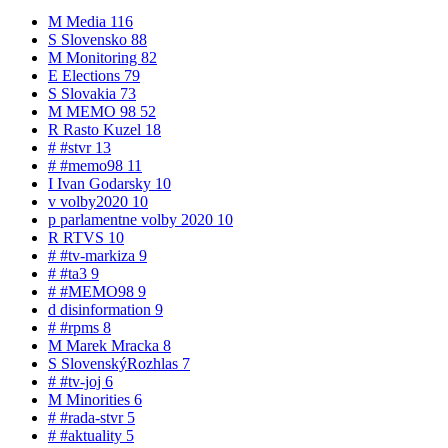
M
Media
116
S
Slovensko
88
M
Monitoring
82
E
Elections
79
S
Slovakia
73
M
MEMO 98
52
R
Rasto Kuzel
18
#
#stvr
13
#
#memo98
11
I
Ivan Godarsky
10
v
volby2020
10
p
parlamentne volby 2020
10
R
RTVS
10
#
#tv-markiza
9
#
#ta3
9
#
#MEMO98
9
d
disinformation
9
#
#rpms
8
M
Marek Mracka
8
S
SlovenskýRozhlas
7
#
#tv-joj
6
M
Minorities
6
#
#rada-stvr
5
#
#aktuality
5