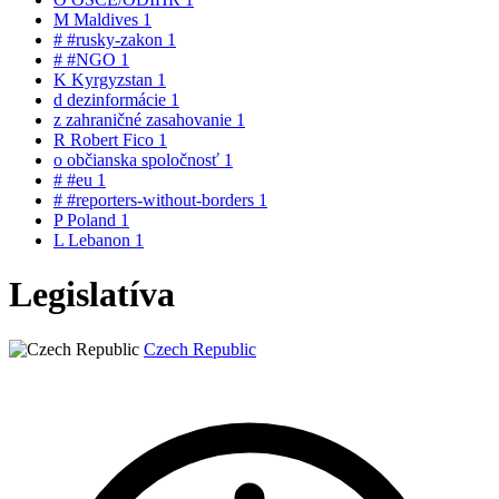
M
Maldives
1
#
#rusky-zakon
1
#
#NGO
1
K
Kyrgyzstan
1
d
dezinformácie
1
z
zahraničné zasahovanie
1
R
Robert Fico
1
o
občianska spoločnosť
1
#
#eu
1
#
#reporters-without-borders
1
P
Poland
1
L
Lebanon
1
Legislatíva
Czech Republic