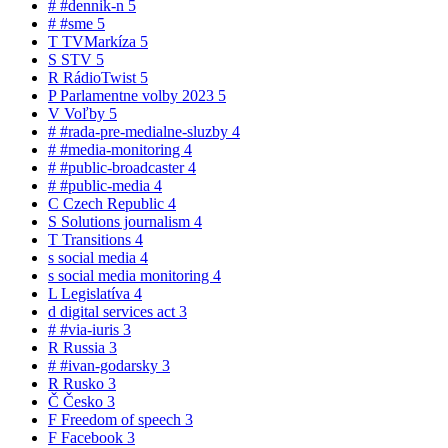
#
#dennik-n
5
#
#sme
5
T
TVMarkíza
5
S
STV
5
R
RádioTwist
5
P
Parlamentne volby 2023
5
V
Voľby
5
#
#rada-pre-medialne-sluzby
4
#
#media-monitoring
4
#
#public-broadcaster
4
#
#public-media
4
C
Czech Republic
4
S
Solutions journalism
4
T
Transitions
4
s
social media
4
s
social media monitoring
4
L
Legislatíva
4
d
digital services act
3
#
#via-iuris
3
R
Russia
3
#
#ivan-godarsky
3
R
Rusko
3
Č
Česko
3
F
Freedom of speech
3
F
Facebook
3