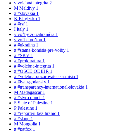
v
volebná integrita
2
M
Maldivy
1
#
#slovakia
1
K
Kirgizsko
1
#
#rsf
1
I
Italy
1
v
voľby zo zahraničia
1
v
voľba poštou
1
#
#ukrajina
1
#
#statna-komisia-pre-volby
1
#
#SKV
1
#
#prokuratura
1
#
#volebna-integrita
1
#
#OSCE-ODIHR
1
#
#volebna-pozorovatelska-misia
1
#
#ivan-godarsky
1
#
#transparency-international-slovakia
1
M
Madagascar
1
#
#stvr-council
1
S
State of Palestine
1
P
Palestine
1
#
#reporteri-bez-hranic
1
#
#slapp
1
M
Mongolia
1
#
#patfox
1