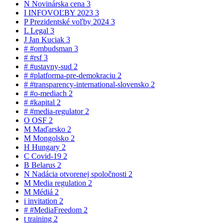
N
Novinárska cena
3
I
INFOVOĽBY 2023
3
P
Prezidentské voľby 2024
3
L
Legal
3
J
Jan Kuciak
3
#
#ombudsman
3
#
#rsf
3
#
#ustavny-sud
2
#
#platforma-pre-demokraciu
2
#
#transparency-international-slovensko
2
#
#o-mediach
2
#
#kapital
2
#
#media-regulator
2
O
OSF
2
M
Maďarsko
2
M
Mongolsko
2
H
Hungary
2
C
Covid-19
2
B
Belarus
2
N
Nadácia otvorenej spoločnosti
2
M
Media regulation
2
M
Médiá
2
i
invitation
2
#
#MediaFreedom
2
t
training
2