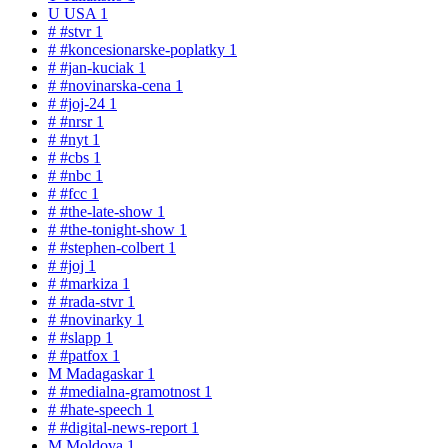
U
USA
1
#
#stvr
1
#
#koncesionarske-poplatky
1
#
#jan-kuciak
1
#
#novinarska-cena
1
#
#joj-24
1
#
#nrsr
1
#
#nyt
1
#
#cbs
1
#
#nbc
1
#
#fcc
1
#
#the-late-show
1
#
#the-tonight-show
1
#
#stephen-colbert
1
#
#joj
1
#
#markiza
1
#
#rada-stvr
1
#
#novinarky
1
#
#slapp
1
#
#patfox
1
M
Madagaskar
1
#
#medialna-gramotnost
1
#
#hate-speech
1
#
#digital-news-report
1
M
Moldova
1