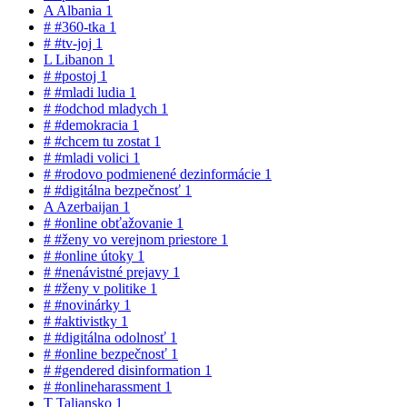
A
Albania
1
#
#360-tka
1
#
#tv-joj
1
L
Libanon
1
#
#postoj
1
#
#mladi ludia
1
#
#odchod mladych
1
#
#demokracia
1
#
#chcem tu zostat
1
#
#mladi volici
1
#
#rodovo podmienené dezinformácie
1
#
#digitálna bezpečnosť
1
A
Azerbaijan
1
#
#online obťažovanie
1
#
#ženy vo verejnom priestore
1
#
#online útoky
1
#
#nenávistné prejavy
1
#
#ženy v politike
1
#
#novinárky
1
#
#aktivistky
1
#
#digitálna odolnosť
1
#
#online bezpečnosť
1
#
#gendered disinformation
1
#
#onlineharassment
1
T
Taliansko
1