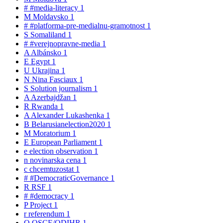
#
#media-literacy
1
M
Moldavsko
1
#
#platforma-pre-medialnu-gramotnost
1
S
Somaliland
1
#
#verejnopravne-media
1
A
Albánsko
1
E
Egypt
1
U
Ukrajina
1
N
Nina Fasciaux
1
S
Solution journalism
1
A
Azerbajdžan
1
R
Rwanda
1
A
Alexander Lukashenka
1
B
Belarusianelection2020
1
M
Moratorium
1
E
European Parliament
1
e
election observation
1
n
novinarska cena
1
c
chcemtuzostat
1
#
#DemocraticGovernance
1
R
RSF
1
#
#democracy
1
P
Project
1
r
referendum
1
O
OSCE/ODIHR
1