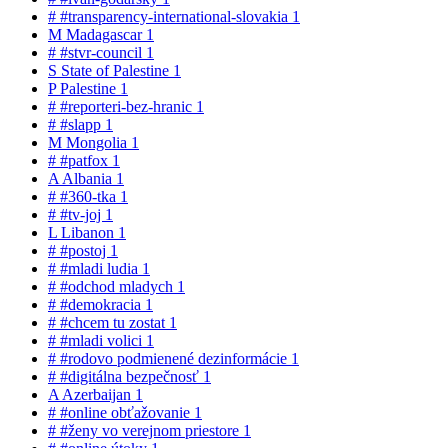
#
#transparency-international-slovakia
1
M
Madagascar
1
#
#stvr-council
1
S
State of Palestine
1
P
Palestine
1
#
#reporteri-bez-hranic
1
#
#slapp
1
M
Mongolia
1
#
#patfox
1
A
Albania
1
#
#360-tka
1
#
#tv-joj
1
L
Libanon
1
#
#postoj
1
#
#mladi ludia
1
#
#odchod mladych
1
#
#demokracia
1
#
#chcem tu zostat
1
#
#mladi volici
1
#
#rodovo podmienené dezinformácie
1
#
#digitálna bezpečnosť
1
A
Azerbaijan
1
#
#online obťažovanie
1
#
#ženy vo verejnom priestore
1