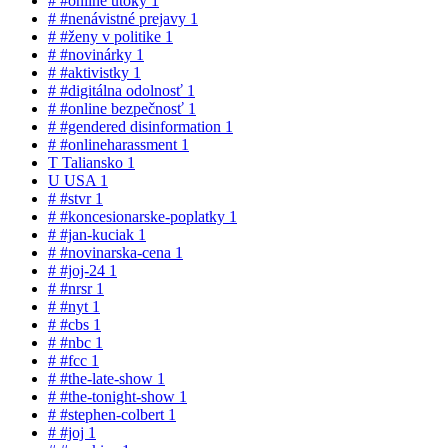
#
#online útoky
1
#
#nenávistné prejavy
1
#
#ženy v politike
1
#
#novinárky
1
#
#aktivistky
1
#
#digitálna odolnosť
1
#
#online bezpečnosť
1
#
#gendered disinformation
1
#
#onlineharassment
1
T
Taliansko
1
U
USA
1
#
#stvr
1
#
#koncesionarske-poplatky
1
#
#jan-kuciak
1
#
#novinarska-cena
1
#
#joj-24
1
#
#nrsr
1
#
#nyt
1
#
#cbs
1
#
#nbc
1
#
#fcc
1
#
#the-late-show
1
#
#the-tonight-show
1
#
#stephen-colbert
1
#
#joj
1