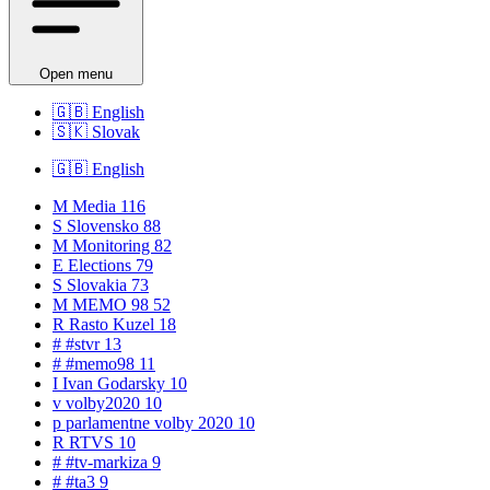
Open menu
🇬🇧
English
🇸🇰
Slovak
🇬🇧
English
M
Media
116
S
Slovensko
88
M
Monitoring
82
E
Elections
79
S
Slovakia
73
M
MEMO 98
52
R
Rasto Kuzel
18
#
#stvr
13
#
#memo98
11
I
Ivan Godarsky
10
v
volby2020
10
p
parlamentne volby 2020
10
R
RTVS
10
#
#tv-markiza
9
#
#ta3
9