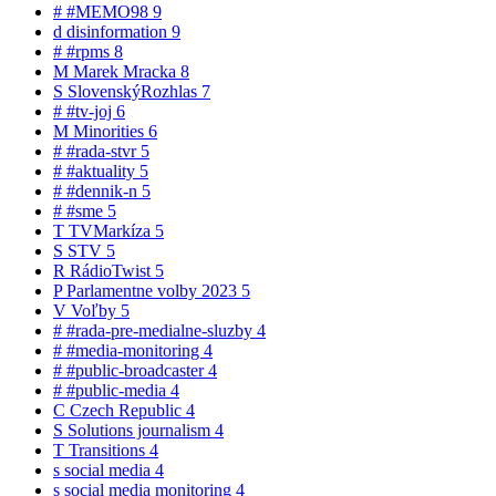
#
#MEMO98
9
d
disinformation
9
#
#rpms
8
M
Marek Mracka
8
S
SlovenskýRozhlas
7
#
#tv-joj
6
M
Minorities
6
#
#rada-stvr
5
#
#aktuality
5
#
#dennik-n
5
#
#sme
5
T
TVMarkíza
5
S
STV
5
R
RádioTwist
5
P
Parlamentne volby 2023
5
V
Voľby
5
#
#rada-pre-medialne-sluzby
4
#
#media-monitoring
4
#
#public-broadcaster
4
#
#public-media
4
C
Czech Republic
4
S
Solutions journalism
4
T
Transitions
4
s
social media
4
s
social media monitoring
4