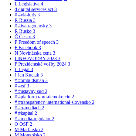
L
Legislatíva
4
d
digital services act
3
#
#via-iuris
3
R
Russia
3
#
#ivan-godarsky
3
R
Rusko
3
Č
Česko
3
F
Freedom of speech
3
F
Facebook
3
N
Novinárska cena
3
I
INFOVOĽBY 2023
3
P
Prezidentské voľby 2024
3
L
Legal
3
J
Jan Kuciak
3
#
#ombudsman
3
#
#rsf
3
#
#ustavny-sud
2
#
#platforma-pre-demokraciu
2
#
#transparency-international-slovensko
2
#
#o-mediach
2
#
#kapital
2
#
#media-regulator
2
O
OSF
2
M
Maďarsko
2
M
Mongolsko
2