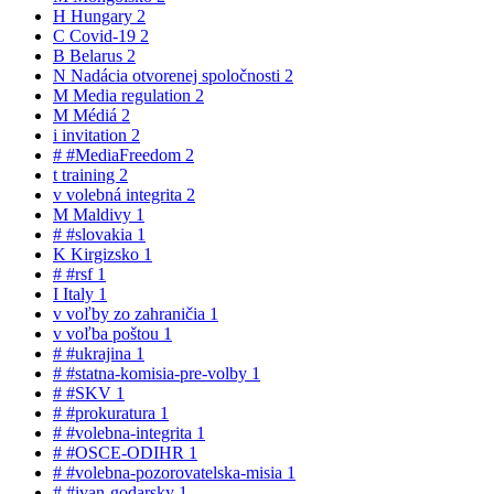
H
Hungary
2
C
Covid-19
2
B
Belarus
2
N
Nadácia otvorenej spoločnosti
2
M
Media regulation
2
M
Médiá
2
i
invitation
2
#
#MediaFreedom
2
t
training
2
v
volebná integrita
2
M
Maldivy
1
#
#slovakia
1
K
Kirgizsko
1
#
#rsf
1
I
Italy
1
v
voľby zo zahraničia
1
v
voľba poštou
1
#
#ukrajina
1
#
#statna-komisia-pre-volby
1
#
#SKV
1
#
#prokuratura
1
#
#volebna-integrita
1
#
#OSCE-ODIHR
1
#
#volebna-pozorovatelska-misia
1
#
#ivan-godarsky
1