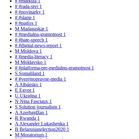
#
#markiza
1
#
#rada-stvr
1
#
#novinarky
1
#
#slapp
1
#
#patfox
1
M
Madagaskar
1
#
#medialna-gramotnost
1
#
#hate-speech
1
#
#digital-news-report
1
M
Moldova
1
#
#media-literacy
1
M
Moldavsko
1
#
#platforma-pre-medialnu-gramotnost
1
S
Somaliland
1
#
#verejnopravne-media
1
A
Albánsko
1
E
Egypt
1
U
Ukrajina
1
N
Nina Fasciaux
1
S
Solution journalism
1
A
Azerbajdžan
1
R
Rwanda
1
A
Alexander Lukashenka
1
B
Belarusianelection2020
1
M
Moratorium
1