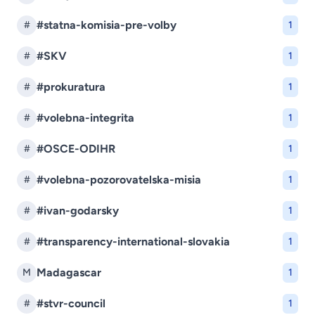
#statna-komisia-pre-volby
#
1
#SKV
#
1
#prokuratura
#
1
#volebna-integrita
#
1
#OSCE-ODIHR
#
1
#volebna-pozorovatelska-misia
#
1
#ivan-godarsky
#
1
#transparency-international-slovakia
#
1
Madagascar
M
1
#stvr-council
#
1