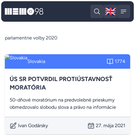
🇬🇧
MEMO98
Engli
Open search
Open
parlamentne volby 2020
Slovakia
1774
ÚS SR POTVRDIL PROTIÚSTAVNOSŤ
MORATÓRIA
50-dňové moratórium na predvolebné prieskumy
obmedzovalo slobodu slova a právo na informácie
Ivan Godársky
27. mája 2021