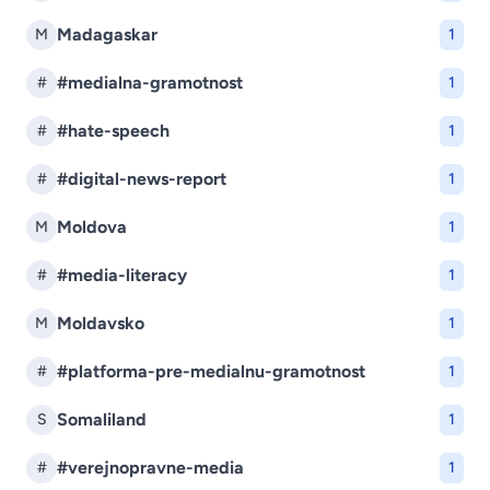
Madagaskar
M
1
#medialna-gramotnost
#
1
#hate-speech
#
1
#digital-news-report
#
1
Moldova
M
1
#media-literacy
#
1
Moldavsko
M
1
#platforma-pre-medialnu-gramotnost
#
1
Somaliland
S
1
#verejnopravne-media
#
1