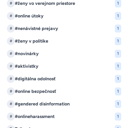
#ženy vo verejnom priestore
#
1
#online útoky
#
1
#nenávistné prejavy
#
1
#ženy v politike
#
1
#novinárky
#
1
#aktivistky
#
1
#digitálna odolnosť
#
1
#online bezpečnosť
#
1
#gendered disinformation
#
1
#onlineharassment
#
1