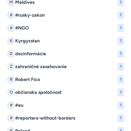
Maldives
M
1
#rusky-zakon
#
1
#NGO
#
1
Kyrgyzstan
K
1
dezinformácie
D
1
zahraničné zasahovanie
Z
1
Robert Fico
R
1
občianska spoločnosť
O
1
#eu
#
1
#reporters-without-borders
#
1
Poland
P
1