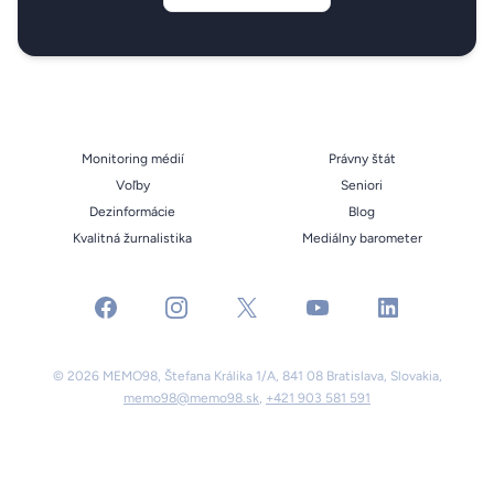
Monitoring médií
Právny štát
Voľby
Seniori
Dezinformácie
Blog
Kvalitná žurnalistika
Mediálny barometer
facebook
instagram
x
youtube
linkedin
© 2026 MEMO98, Štefana Králika 1/A, 841 08 Bratislava, Slovakia,
memo98@memo98.sk
,
+421 903 581 591