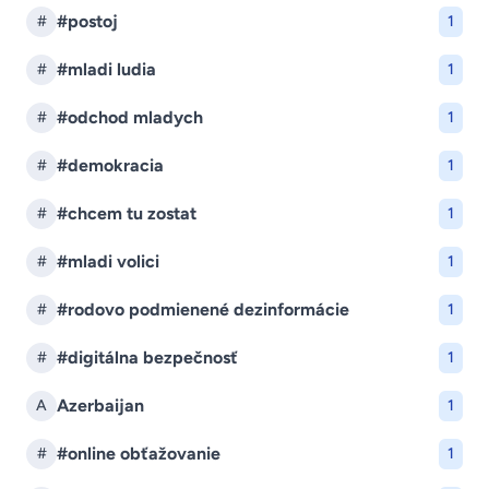
#postoj
#
1
#mladi ludia
#
1
#odchod mladych
#
1
#demokracia
#
1
#chcem tu zostat
#
1
#mladi volici
#
1
#rodovo podmienené dezinformácie
#
1
#digitálna bezpečnosť
#
1
Azerbaijan
A
1
#online obťažovanie
#
1