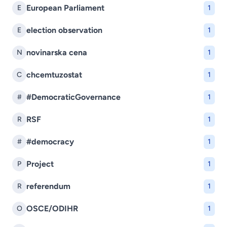
European Parliament
E
1
election observation
E
1
novinarska cena
N
1
chcemtuzostat
C
1
#DemocraticGovernance
#
1
RSF
R
1
#democracy
#
1
Project
P
1
referendum
R
1
OSCE/ODIHR
O
1