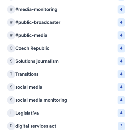
#media-monitoring
#
4
#public-broadcaster
#
4
#public-media
#
4
Czech Republic
C
4
Solutions journalism
S
4
Transitions
T
4
social media
S
4
social media monitoring
S
4
Legislatíva
L
4
digital services act
D
3