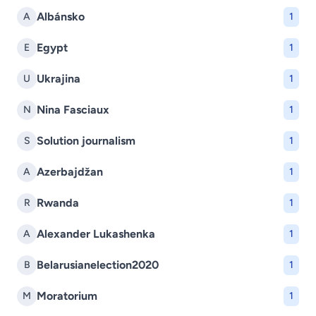
Albánsko
A
1
Egypt
E
1
Ukrajina
U
1
Nina Fasciaux
N
1
Solution journalism
S
1
Azerbajdžan
A
1
Rwanda
R
1
Alexander Lukashenka
A
1
Belarusianelection2020
B
1
Moratorium
M
1