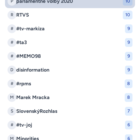
parlamentne volby 2020
P
10
RTVS
R
10
#tv-markiza
#
9
#ta3
#
9
#MEMO98
#
9
disinformation
D
9
#rpms
#
8
Marek Mracka
M
8
SlovenskýRozhlas
S
7
#tv-joj
#
6
Minorities
M
6