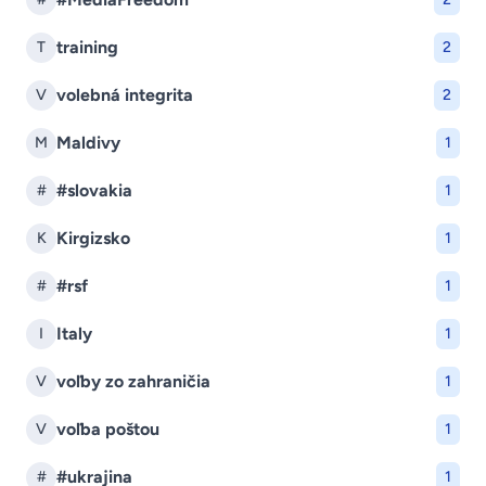
training
T
2
volebná integrita
V
2
Maldivy
M
1
#slovakia
#
1
Kirgizsko
K
1
#rsf
#
1
Italy
I
1
voľby zo zahraničia
V
1
voľba poštou
V
1
#ukrajina
#
1