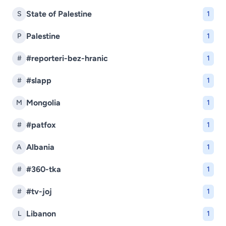
State of Palestine
S
1
Palestine
P
1
#reporteri-bez-hranic
#
1
#slapp
#
1
Mongolia
M
1
#patfox
#
1
Albania
A
1
#360-tka
#
1
#tv-joj
#
1
Libanon
L
1