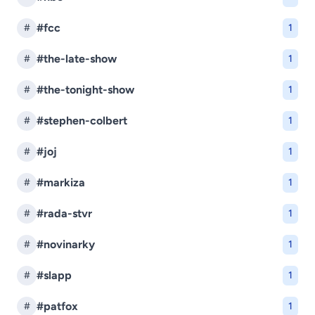
#fcc
#
1
#the-late-show
#
1
#the-tonight-show
#
1
#stephen-colbert
#
1
#joj
#
1
#markiza
#
1
#rada-stvr
#
1
#novinarky
#
1
#slapp
#
1
#patfox
#
1