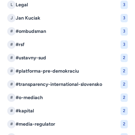
Legal
L
3
Jan Kuciak
J
3
#ombudsman
#
3
#rsf
#
3
#ustavny-sud
#
2
#platforma-pre-demokraciu
#
2
#transparency-international-slovensko
#
2
#o-mediach
#
2
#kapital
#
2
#media-regulator
#
2