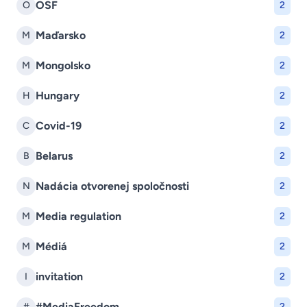
OSF
O
2
Maďarsko
M
2
Mongolsko
M
2
Hungary
H
2
Covid-19
C
2
Belarus
B
2
Nadácia otvorenej spoločnosti
N
2
Media regulation
M
2
Médiá
M
2
invitation
I
2
#MediaFreedom
#
2