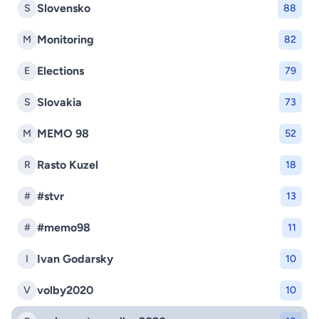
Slovensko
S
88
Monitoring
M
82
Elections
E
79
Slovakia
S
73
MEMO 98
M
52
Rasto Kuzel
R
18
#stvr
#
13
#memo98
#
11
Ivan Godarsky
I
10
volby2020
V
10