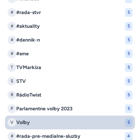
#rada-stvr
#
5
#aktuality
#
5
#dennik-n
#
5
#sme
#
5
TVMarkíza
T
5
STV
S
5
RádioTwist
R
5
Parlamentne volby 2023
P
5
Voľby
V
5
#rada-pre-medialne-sluzby
#
4