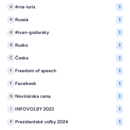
#via-iuris
#
3
Russia
R
3
#ivan-godarsky
#
3
Rusko
R
3
Česko
Č
3
Freedom of speech
F
3
Facebook
F
3
Novinárska cena
N
3
INFOVOĽBY 2023
I
3
Prezidentské voľby 2024
P
3