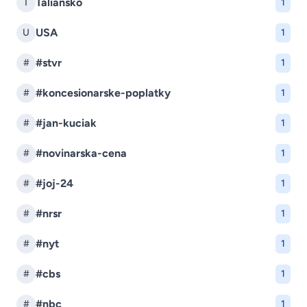
Taliansko
T
1
USA
U
1
#stvr
#
1
#koncesionarske-poplatky
#
1
#jan-kuciak
#
1
#novinarska-cena
#
1
#joj-24
#
1
#nrsr
#
1
#nyt
#
1
#cbs
#
1
#nbc
#
1